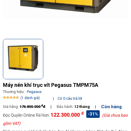
Máy nén khí trục vít Pegasus TMPM75A
Thương hiệu:
Pegasus
(1 đánh giá)
|
Có 0 câu trả lời
đ
Còn hàng
Giá hãng:
176.800.000
đ
|
Bảo hành:
12 tháng
|
đ
-31%
122.300.000
Độc Quyền Online Rẻ Hơn:
(Giá chưa bao
gồm VAT)