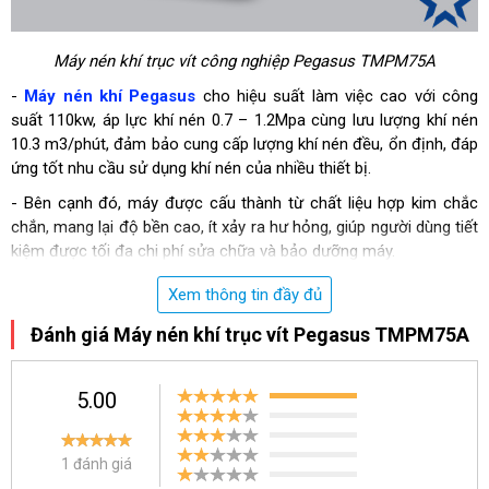
Máy nén khí trục vít công nghiệp
Pegasus TMPM75A
-
Máy nén khí Pegasus
cho hiệu suất làm việc cao với công
suất 110kw, áp lực khí nén 0.7 – 1.2Mpa cùng lưu lượng khí nén
10.3 m3/phút, đảm bảo cung cấp lượng khí nén đều, ổn định, đáp
ứng tốt nhu cầu sử dụng khí nén của nhiều thiết bị.
- Bên cạnh đó, máy được cấu thành từ chất liệu hợp kim chắc
chắn, mang lại độ bền cao, ít xảy ra hư hỏng, giúp người dùng tiết
kiệm được tối đa chi phí sửa chữa và bảo dưỡng máy.
- Pegasus TMPM75A
vận hành êm ái, không phát ra tiếng ồn lớn,
Xem thông tin đầy đủ
thân thiện với môi trường xung quanh
Đánh giá Máy nén khí trục vít Pegasus TMPM75A
- Giá thành của máy rẻ hơn những sản phẩm khác trên thị trường
vì được sản xuất tại Việt Nam
5.00
Ứng dụng của máy nén khí trục vít
Pegasus TMPM75A
- Sử dụng để cung cấp khí nén trong các ngành công nghiệp
1 đánh giá
nặng