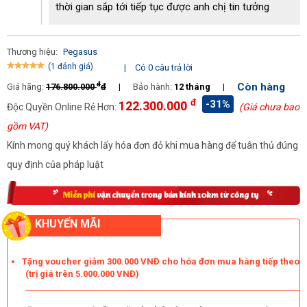
thời gian sắp tới tiếp tục được anh chị tin tưởng
Thương hiệu:
Pegasus
(1 đánh giá)
|
Có 0 câu trả lời
đ
Còn hàng
Giá hãng:
176.800.000
đ
|
Bảo hành:
12 tháng
|
đ
-31%
122.300.000
Độc Quyền Online Rẻ Hơn:
(Giá chưa bao
gồm VAT)
Kính mong quý khách lấy hóa đơn đỏ khi mua hàng để tuân thủ đúng
quy định của pháp luật
KHUYẾN MÃI
Tặng voucher giảm 300.000 VNĐ cho hóa đơn mua hàng tiếp theo
(trị giá trên 5.000.000 VNĐ)