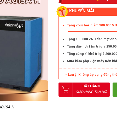
KHUYẾN MÃI
Tặng voucher giảm 300.000 VNĐ
Tặng 100.000 VNĐ tiền mặt cho
Tặng dây hơi 12m trị giá 250.
Tặng súng xì khô trị giá 200.
Mua kèm phụ kiện máy nén khí
Lưu ý: Không áp dụng đồng thờ
ĐẶT HÀNG
GIAO HÀNG TẬN NƠI
 AG15A-H