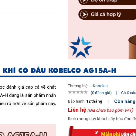
 KHÍ CÓ DẦU KOBELCO AG15A-H
Thương hiệu:
Kobelco
ợc 
đánh giá cao cả về chất 
|
Có 0 câu 
(0 đánh giá)
A-H đang là sản phẩm nhận 
Còn hàng
Bảo hành:
12 tháng
|
iểu rõ hơn về sản phẩm này, 
Liên hệ
(Giá chưa bao gồm VAT)
Kính mong quý khách lấy hóa đơn đỏ