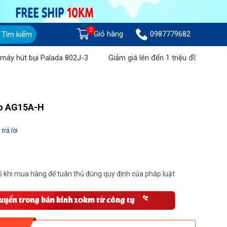
0
Giỏ hàng
0987779682
Tìm kiếm
t bụi Palada 802J-3
Giảm giá lên đến 1 triệu đồng khi mua Máy
co AG15A-H
trả lời
 khi mua hàng để tuân thủ đúng quy định của pháp luật