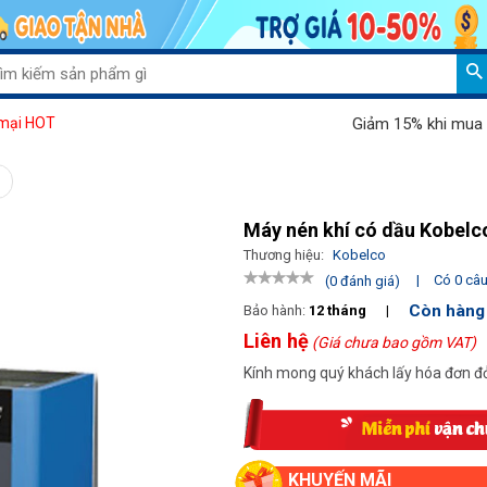
Giảm 15% khi mua máy hú
mại HOT
Máy nén khí có dầu Kobel
Thương hiệu:
Kobelco
|
Có 0 câu 
(0 đánh giá)
Còn hàng
Bảo hành:
12 tháng
|
Liên hệ
(Giá chưa bao gồm VAT)
Kính mong quý khách lấy hóa đơn đỏ
KHUYẾN MÃI