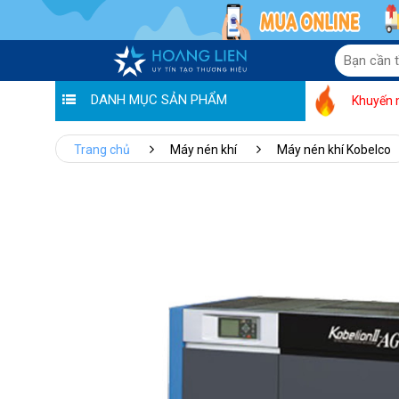
DANH MỤC SẢN PHẨM
Khuyến 
Trang chủ
Máy nén khí
Máy nén khí Kobelco