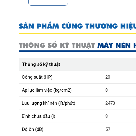
SẢN PHẨM CÙNG THƯƠNG HIỆ
THÔNG SỐ KỸ THUẬT
MÁY NÉN 
Thông số kỹ thuật
Công suất (HP)
20
Áp lực làm việc (kg/cm2)
8
Lưu lượng khí nén (lít/phút)
2470
Bình chứa dầu (l)
8
Độ ồn (dB)
57