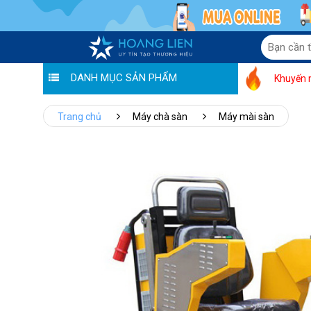
DANH MỤC SẢN PHẨM
Khuyến 
Trang chủ
Máy chà sàn
Máy mài sàn