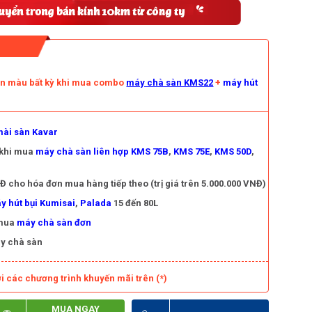
àn màu bất kỳ khi mua combo
máy chà sàn KMS22
+
máy hút
ài sàn Kavar
 khi mua
máy chà sàn liên hợp KMS 75B
,
KMS 75E
,
KMS 50D
,
 cho hóa đơn mua hàng tiếp theo (trị giá trên 5.000.000 VNĐ)
y hút bụi Kumisai
,
Palada
15 đến 80L
 mua
máy chà sàn đơn
y chà sàn
i các chương trình khuyến mãi trên (*)
MUA NGAY