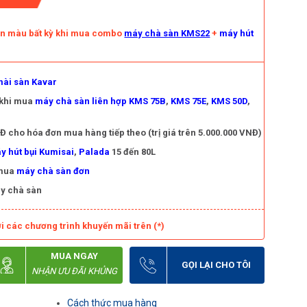
àn màu bất kỳ khi mua combo
máy chà sàn KMS22
+
máy hút
ài sàn Kavar
 khi mua
máy chà sàn liên hợp KMS 75B
,
KMS 75E
,
KMS 50D
,
 cho hóa đơn mua hàng tiếp theo (trị giá trên 5.000.000 VNĐ)
y hút bụi Kumisai
,
Palada
15 đến 80L
 mua
máy chà sàn đơn
y chà sàn
i các chương trình khuyến mãi trên (*)
MUA NGAY
GỌI LẠI CHO TÔI
NHẬN ƯU ĐÃI KHỦNG
Cách thức mua hàng