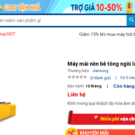
Giảm 15% khi mua máy hút bụi Palad
mại HOT
Máy mài nền bê tông ngồi l
Thương hiệu:
Jiansong
|
Có 0 câu 
(0 đánh giá)
Còn hàng
Bảo hành:
12 tháng
|
Liên hệ
Kính mong quý khách lấy hóa đơn đỏ
KHUYẾN MÃI