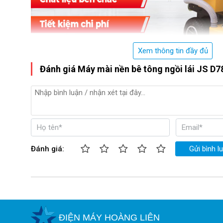
Xem thông tin đầy đủ
Đánh giá Máy mài nền bê tông ngồi lái JS D7
Máy mài sàn bê tông JS D780
Máy mài sàn JS D780 có cấu tạo như thế nào ?
Cấu tạo của model JS D780 khá giống với những sản ph
khác nhưng gây ấn tượng với khách hàng bởi những điểm độ
Đánh giá:
Gửi bình l
 - Bảng điều khiển:
được lắp đặt phù hợp với ghế ngồi lái
cho người dùng thao tác và điều khiển máy mà không tốn 
ĐIỆN MÁY HOÀNG LIÊN