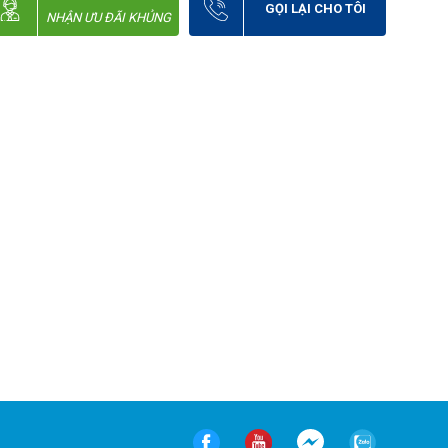
GỌI LẠI CHO TÔI
NHẬN ƯU ĐÃI KHỦNG