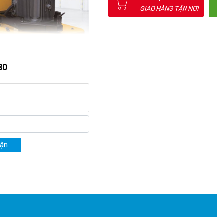
GIAO HÀNG TẬN NƠI
80
ẩm 
máy mài nền nhà xưởng
c đáo riêng biệt. 
uận
 của máy, tạo sự thuận tiện 
nhiều công sức.