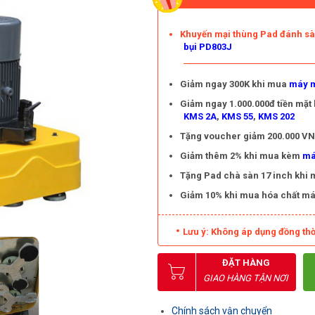
Khuyến mại thùng Pad đánh s
bụi PD803J
Giảm ngay 300K khi mua
máy m
Giảm ngay 1.000.000đ tiền mặt
KMS 2A
,
KMS 55
,
KMS 202
Tặng voucher giảm 200.000 VNĐ
Giảm thêm 2% khi mua kèm
má
Tặng Pad chà sàn 17 inch khi
Giảm 10% khi mua hóa chất má
Lưu ý: Không áp dụng đồng thờ
ĐẶT HÀNG
GIAO HÀNG TẬN NƠI
Chính sách vận chuyển