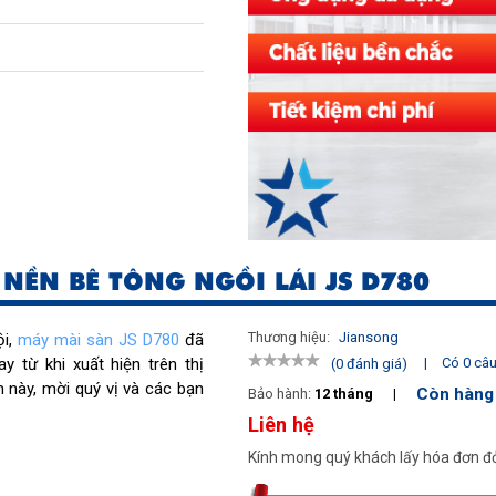
 NỀN BÊ TÔNG NGỒI LÁI JS D780
Thương hiệu:
Jiansong
i, 
máy mài sàn JS D780
 đã 
từ khi xuất hiện trên thị 
|
Có 0 câu 
(0 đánh giá)
này, mời quý vị và các bạn 
Còn hàng
Bảo hành:
12 tháng
|
Liên hệ
Kính mong quý khách lấy hóa đơn đỏ