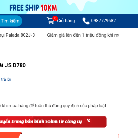
0
Giỏ hàng
0987779682
Tìm kiếm
a 802J-3
Giảm giá lên đến 1 triệu đồng khi mua Máy chà sàn liê
ái JS D780
trả lời
 khi mua hàng để tuân thủ đúng quy định của pháp luật