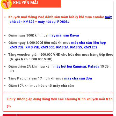
KHUYẾN MÃI
Khuyến mại thùng Pad đánh sàn màu bất kỳ khi mua combo
máy
chà sàn KMS22
+
máy hút bụi PD803J
Giảm ngay 300K khi mua
máy mài sàn Kavar
Giảm ngay 1.000.000đ tiền mặt khi mua
máy chà sàn liên hợp
KMS 75B
,
KMS 75E
,
KMS 50D
,
KMS 2A
,
KMS 55
,
KMS 202
Tặng voucher giảm 200.000 VNĐ cho hóa đơn mua hàng tiếp theo
(trị giá trên 5.000.000 VNĐ)
Giảm thêm 2% khi mua kèm
máy hút bụi Kumisai
,
Palada
15 đến
80L
Tặng Pad chà sàn 17 inch khi mua
máy chà sàn đơn
Giảm 10% khi mua hóa chất máy chà sàn
Lưu ý: Không áp dụng đồng thời các chương trình khuyến mãi trên
(*)
- Trước khi vận hành, người dùng cần kiểm tra nguồn điện có ổn 
định không. Việc này giúp chúng ta phát hiện kịp thời các sự cố 