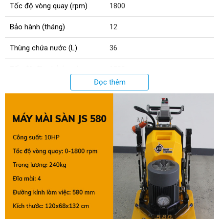
Tốc độ vòng quay (rpm)
1800
Bảo hành (tháng)
12
Thùng chứa nước (L)
36
Tốc độ đĩa nhỏ (rpm)
1500
Đọc thêm
Tốc độ đĩa lớn (rpm)
300