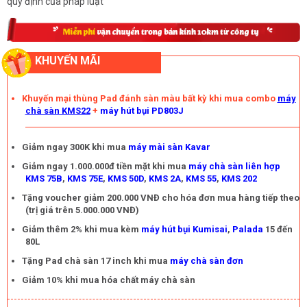
quy định của pháp luật
KHUYẾN MÃI
Khuyến mại thùng Pad đánh sàn màu bất kỳ khi mua combo
máy
chà sàn KMS22
+
máy hút bụi PD803J
Giảm ngay 300K khi mua
máy mài sàn Kavar
Giảm ngay 1.000.000đ tiền mặt khi mua
máy chà sàn liên hợp
KMS 75B
,
KMS 75E
,
KMS 50D
,
KMS 2A
,
KMS 55
,
KMS 202
Tặng voucher giảm 200.000 VNĐ cho hóa đơn mua hàng tiếp theo
(trị giá trên 5.000.000 VNĐ)
Giảm thêm 2% khi mua kèm
máy hút bụi Kumisai
,
Palada
15 đến
80L
Tặng Pad chà sàn 17 inch khi mua
máy chà sàn đơn
Giảm 10% khi mua hóa chất máy chà sàn