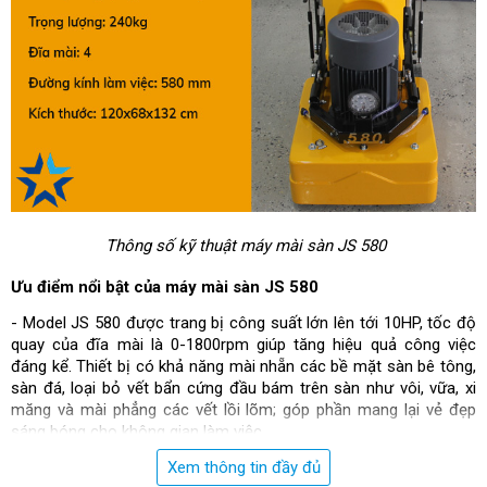
Thông số kỹ thuật máy mài sàn JS 580
Ưu điểm nổi bật của máy mài sàn JS 580
- Model JS 580 được trang bị công suất lớn lên tới 10HP, tốc độ 
quay của đĩa mài là 0-1800rpm giúp tăng hiệu quả công việc 
đáng kể. Thiết bị có khả năng mài nhẵn các bề mặt sàn bê tông, 
sàn đá, loại bỏ vết bẩn cứng đầu bám trên sàn như vôi, vữa, xi 
măng và mài phẳng các vết lồi lõm; góp phần mang lại vẻ đẹp 
sáng bóng cho không gian làm việc.
Xem thông tin đầy đủ
- Model 
máy mài sàn bê tông
 này sở hữu thiết kế khoa học, kiểu 