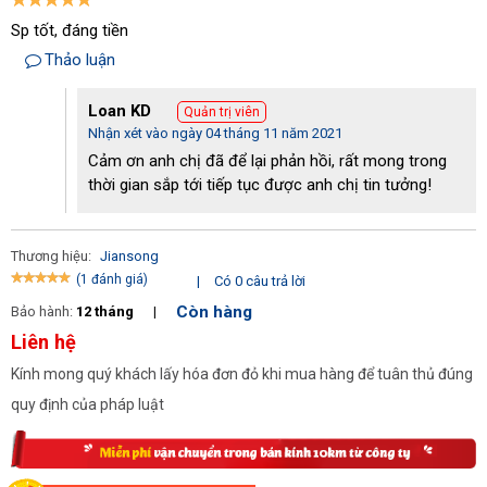
Sp tốt, đáng tiền
Thảo luận
Loan KD
Quản trị viên
Nhận xét vào ngày 04 tháng 11 năm 2021
Cảm ơn anh chị đã để lại phản hồi, rất mong trong
thời gian sắp tới tiếp tục được anh chị tin tưởng!
Ưu điểm của JS 580 thu hút khách hàng
Thương hiệu:
Jiansong
(1 đánh giá)
|
Có 0 câu trả lời
- Bên cạnh đó, máy mài sàn công nghiệp JS 580 được sản xuất 
trên dây chuyền công nghệ hiện đại đạt tiêu chuẩn Châu Âu; vì 
Còn hàng
Bảo hành:
12 tháng
|
thế chất lượng được đảm bảo và có giá rẻ hơn so với các dòng 
Liên hệ
máy có cùng phân khúc trên thị trường. 
Kính mong quý khách lấy hóa đơn đỏ khi mua hàng để tuân thủ đúng
Một số lưu ý khi sử dụng máy mài sàn 
quy định của pháp luật
- Sử dụng máy mài sàn đã được kiểm định chất lượng, đáp ứng 
được nhu cầu công việc của người sử dụng, đảm bảo an toàn 
cho người sử dụng.