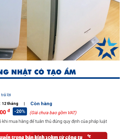
NG NHẬT CÓ TẠO ẨM
trả lời
Còn hàng
:
12 tháng
|
đ
-20%
000
(Giá chưa bao gồm VAT)
 khi mua hàng để tuân thủ đúng quy định của pháp luật