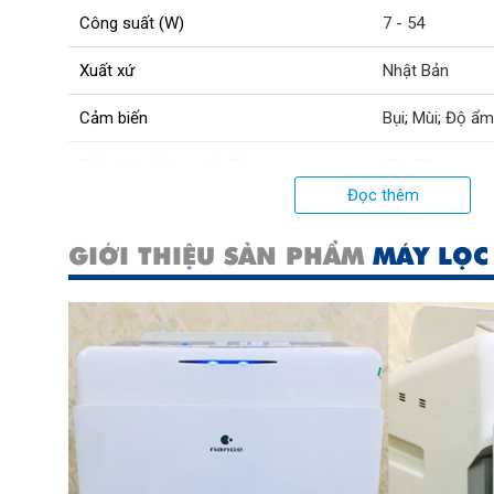
Công suất (W)
7 - 54
Xuất xứ
Nhật Bản
Cảm biến
Bụi
;
Mùi
;
Độ ẩm
Diện tích sử dụng (m2)
45 - 50
Đọc thêm
Công nghệ
Nanoe
GIỚI THIỆU SẢN PHẨM
MÁY LỌC
Diện tích bù ẩm (m2)
28
Nguồn điện (V)
100 - 240