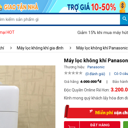
Giảm 15% khi mua máy hút bụi Palada
mại HOT
khí
Máy lọc không khí gia đình
Máy lọc không khí Panasonic
Máy lọc không khí Panason
Thương hiệu:
Panasonic
|
Có 0 câu 
(0 đánh giá)
đ
Giá hãng:
4.000.000
đ
|
Bảo hành
3.200.
Độc Quyền Online Rẻ Hơn:
Kính mong quý khách lấy hóa đơn đỏ
ĐẶT HÀNG