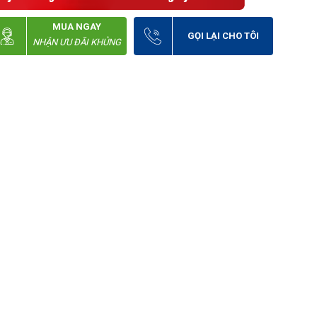
MUA NGAY
GỌI LẠI CHO TÔI
NHẬN ƯU ĐÃI KHỦNG