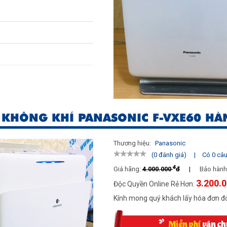
 KHÔNG KHÍ PANASONIC F-VXE60 HÀ
Thương hiệu:
Panasonic
|
Có 0 câu 
(0 đánh giá)
đ
Giá hãng:
4.000.000
đ
|
Bảo hành
3.200.
Độc Quyền Online Rẻ Hơn:
Kính mong quý khách lấy hóa đơn đỏ