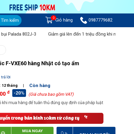
0
Giỏ hàng
0987779682
Tìm kiếm
 802J-3
Giảm giá lên đến 1 triệu đồng khi mua Máy chà sàn liên
ic F-VXE60 hàng Nhật có tạo ẩm
trả lời
Còn hàng
:
12 tháng
|
đ
-20%
000
(Giá chưa bao gồm VAT)
 khi mua hàng để tuân thủ đúng quy định của pháp luật
MUA NGAY