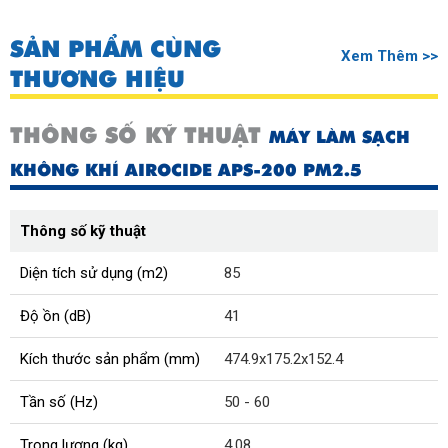
SẢN PHẨM CÙNG
Xem Thêm >>
THƯƠNG HIỆU
THÔNG SỐ KỸ THUẬT
MÁY LÀM SẠCH
KHÔNG KHÍ AIROCIDE APS-200 PM2.5
Thông số kỹ thuật
Diện tích sử dụng (m2)
85
Độ ồn (dB)
41
Kích thước sản phẩm (mm)
474.9x175.2x152.4
Tần số (Hz)
50 - 60
Trọng lượng (kg)
4.08