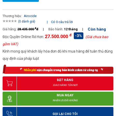
Thương hiệu:
Airocide
(0 đánh giá)
|
Có 0 câu trả lời
đ
Còn hàng
Giá hãng:
28.435.000
đ
|
Bảo hành:
12 tháng
|
đ
-3%
27.500.000
Độc Quyền Online Rẻ Hơn:
(Giá chưa bao
gồm VAT)
Kính mong quý khách lấy hóa đơn đỏ khi mua hàng để tuân thủ đúng
quy định của pháp luật
ĐẶT HÀNG
GIAO HÀNG TẬN NƠI
MUA NGAY
NHẬN ƯU ĐÃI KHỦNG
GỌI LẠI CHO TÔI