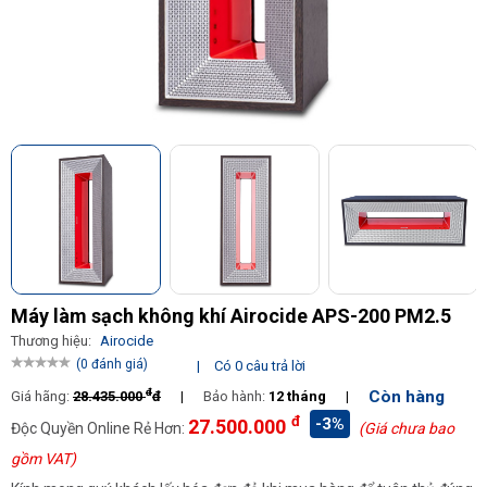
Máy làm sạch không khí Airocide APS-200 PM2.5
Thương hiệu:
Airocide
(0 đánh giá)
|
Có 0 câu trả lời
đ
Còn hàng
Giá hãng:
28.435.000
đ
|
Bảo hành:
12 tháng
|
đ
-3%
27.500.000
Độc Quyền Online Rẻ Hơn:
(Giá chưa bao
gồm VAT)