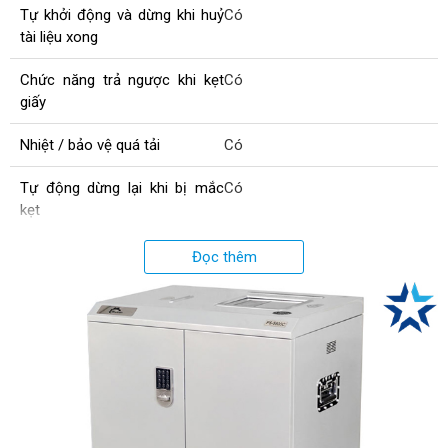
Tự khởi động và dừng khi huỷ
Có
tài liệu xong
Chức năng trả ngược khi kẹt
Có
giấy
Nhiệt / bảo vệ quá tải
Có
Tự động dừng lại khi bị mắc
Có
kẹt
Kích thước huỷ (mm)
2.5x15
Đọc thêm
Chiều rộng miệng cắt (mm)
225
Dung tích thùng chứa (L)
80
Kích thước sản phẩm (mm)
740x544x865
Độ ồn (dB)
<60