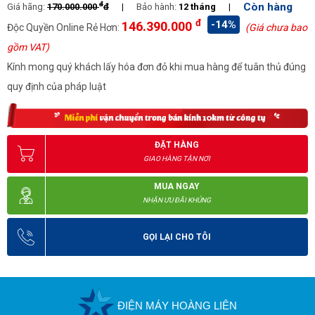
đ
Còn hàng
Giá hãng:
170.000.000
đ
|
Bảo hành:
12 tháng
|
đ
-14%
146.390.000
Độc Quyền Online Rẻ Hơn:
(Giá chưa bao
gồm VAT)
Kính mong quý khách lấy hóa đơn đỏ khi mua hàng để tuân thủ đúng
quy định của pháp luật
ĐẶT HÀNG
GIAO HÀNG TẬN NƠI
MUA NGAY
NHẬN ƯU ĐÃI KHỦNG
GỌI LẠI CHO TÔI
ĐIỆN MÁY HOÀNG LIÊN