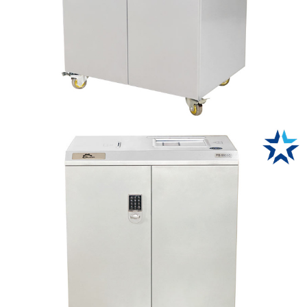
Bảo hành (tháng)
84 (dao cắt)
;
12 (thân máy)
Điện áp (V)
220