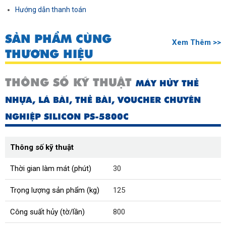
Hướng dẫn thanh toán
SẢN PHẨM CÙNG
Xem Thêm >>
THƯƠNG HIỆU
THÔNG SỐ KỸ THUẬT
MÁY HỦY THẺ
NHỰA, LÁ BÀI, THẺ BÀI, VOUCHER CHUYÊN
NGHIỆP SILICON PS-5800C
Thông số kỹ thuật
Thời gian làm mát (phút)
30
Trọng lượng sản phẩm (kg)
125
Công suất hủy (tờ/lần)
800