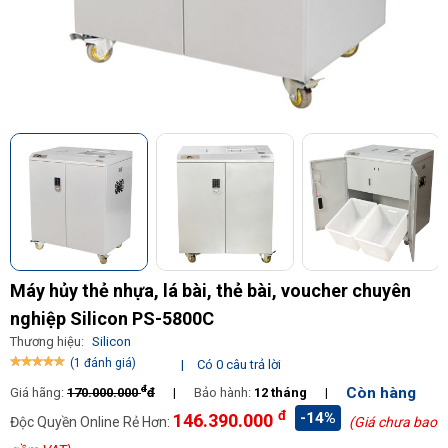
Máy hủy thẻ nhựa, lá bài, thẻ bài, voucher chuyên
nghiệp Silicon PS-5800C
Thương hiệu:
Silicon
(1 đánh giá)
|
Có 0 câu trả lời
đ
Còn hàng
Giá hãng:
170.000.000
đ
|
Bảo hành:
12 tháng
|
đ
-14%
146.390.000
Độc Quyền Online Rẻ Hơn:
(Giá chưa bao