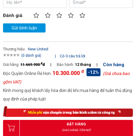
Chức năng trả ngược khi kẹt
Có
giấy
Đánh giá:
Nhiệt / bảo vệ quá tải
Có
Gửi bình luận
Thời gian hủy liên tục(phút)
30
Bảo hành (tháng)
36 (dao cắt)
;
12 (thân máy)
Thương hiệu:
New United
(0 đánh giá)
|
Có 0 câu trả lời
Khả năng kéo thùng chứa ra
Có
đ
Còn hàng
Giá hãng:
11.669.900
đ
|
Bảo hành:
12 tháng
|
đ
-12%
10.300.000
Tốc độ cắt (s/tờ)
6
Độc Quyền Online Rẻ Hơn:
(Giá chưa bao
gồm VAT)
Kích thước huỷ (mm)
4
Kính mong quý khách lấy hóa đơn đỏ khi mua hàng để tuân thủ đúng
quy định của pháp luật
ĐẶT HÀNG
GIAO HÀNG TẬN NƠI