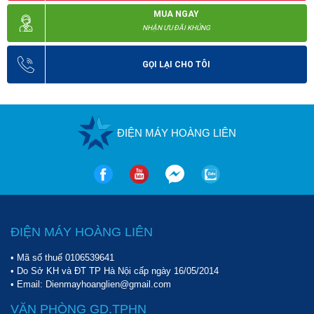
MUA NGAY
NHẬN ƯU ĐÃI KHỦNG
GỌI LẠI CHO TÔI
ĐIỆN MÁY HOÀNG LIÊN
ĐIỆN MÁY HOÀNG LIÊN
• Mã số thuế 0106539641
• Do Sở KH và ĐT TP Hà Nội cấp ngày 16/05/2014
• Email: Dienmayhoanglien@gmail.com
VĂN PHÒNG GD.TPHN