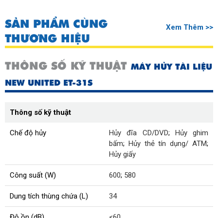
SẢN PHẨM CÙNG
Xem Thêm >>
THƯƠNG HIỆU
THÔNG SỐ KỸ THUẬT
MÁY HỦY TÀI LIỆU
NEW UNITED ET-31S
Thông số kỹ thuật
Chế độ hủy
Hủy đĩa CD/DVD
;
Hủy ghim
bấm
;
Hủy thẻ tín dụng/ ATM
;
Hủy giấy
Công suất (W)
600
;
580
Dung tích thùng chứa (L)
34
Độ ồn (dB)
<60