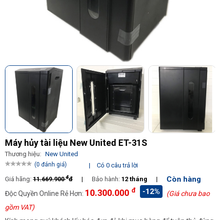
Máy hủy tài liệu New United ET-31S
Thương hiệu:
New United
(0 đánh giá)
|
Có 0 câu trả lời
đ
Còn hàng
Giá hãng:
11.669.900
đ
|
Bảo hành:
12 tháng
|
đ
-12%
10.300.000
Độc Quyền Online Rẻ Hơn:
(Giá chưa bao
gồm VAT)