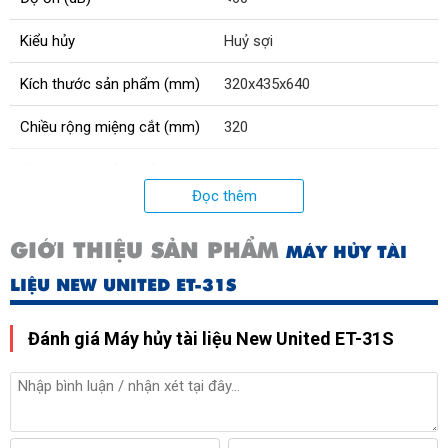
Kiểu hủy
Huỷ sợi
Kích thước sản phẩm (mm)
320x435x640
Chiều rộng miệng cắt (mm)
320
Trọng lượng sản phẩm (kg)
26
Đọc thêm
Xuất xứ
Trung Quốc
GIỚI THIỆU SẢN PHẨM
MÁY HỦY TÀI
Công suất hủy (tờ/lần)
31 - 35
LIỆU NEW UNITED ET-31S
Cảnh báo rác đầy
Có
Đánh giá Máy hủy tài liệu New United ET-31S
Điện áp (V)
230
;
120
Tự khởi động và dừng khi huỷ
Có
tài liệu xong