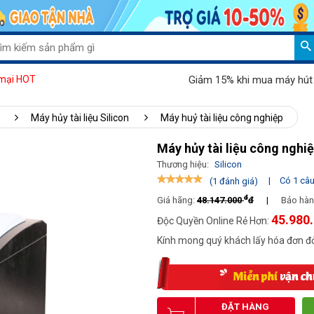
Giảm 15% khi mua máy hút bụi 
mại HOT
Máy hủy tài liệu Silicon
Máy huỷ tài liệu công nghiệp
Máy hủy tài liệu công nghi
Thương hiệu:
Silicon
|
Có 1 câu 
(1 đánh giá)
đ
Giá hãng:
48.147.000
đ
|
Bảo hàn
45.980
Độc Quyền Online Rẻ Hơn:
Kính mong quý khách lấy hóa đơn đỏ
ĐẶT HÀNG