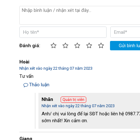
Chế độ hủy
Hủy thẻ
;
Hủy t
Hủy ghim bấm
;
Điện áp (V)
220
Kích thước huỷ (mm)
4
Đánh giá:
Gửi bình l
Xuất xứ
Mỹ
Trọng lượng đóng gói (kg)
87
Hoài
Nhận xét vào ngày 22 tháng 07 năm 2023
Thời gian hủy liên tục(phút)
Không ngừng
Tư vấn
Thảo luận
Tự động bơm dầu cho mô tơ
Có
Nhãn
Quản trị viên
Công suất hủy (tờ/lần)
50
Nhận xét vào ngày 22 tháng 07 năm 2023
Anh/ chị vui lòng để lại SĐT hoặc liên hệ 0987.
sớm nhất! Xin cảm ơn.
Giang