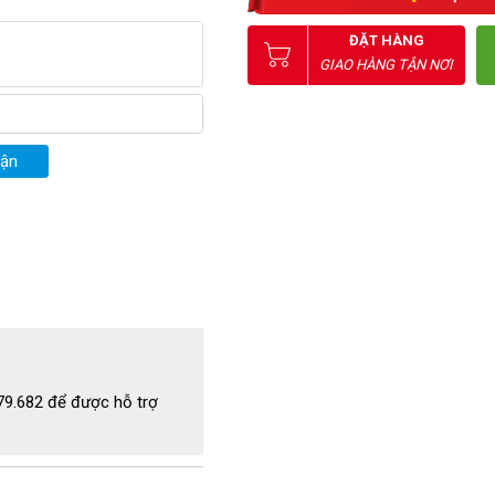
hẻ tín dụng/ ATM
;
Hủy giấy
;
Hủy đĩa CD/DVD
ĐẶT HÀNG
GIAO HÀNG TẬN NƠI
uận
779.682 để được hỗ trợ