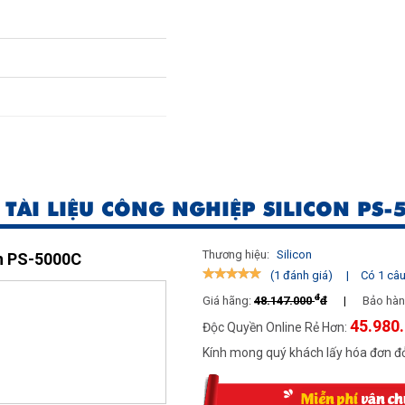
 TÀI LIỆU CÔNG NGHIỆP SILICON PS-
Thương hiệu:
Silicon
on PS-5000C
|
Có 1 câu 
(1 đánh giá)
đ
Giá hãng:
48.147.000
đ
|
Bảo hàn
45.980
Độc Quyền Online Rẻ Hơn:
Kính mong quý khách lấy hóa đơn đỏ