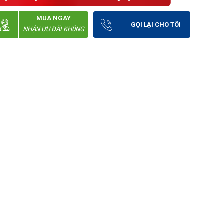
MUA NGAY
GỌI LẠI CHO TÔI
NHẬN ƯU ĐÃI KHỦNG