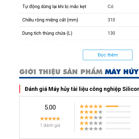
Tự động dừng lại khi bị mắc kẹt
Có
Chiều rộng miệng cắt (mm)
310
Dung tích thùng chứa (L)
130
Kích thước sản phẩm (mm)
580x470x895
Đọc thêm
Trọng lượng sản phẩm (kg)
77
GIỚI THIỆU SẢN PHẨM
MÁY HỦY
Độ ồn (dB)
<56
Màn hình hiển thị
LED
Đánh giá Máy hủy tài liệu công nghiệp Silic
Bảo hành (tháng)
12
5.00
Bánh xe
Có
1 đánh giá
Cảnh báo rác đầy
Có