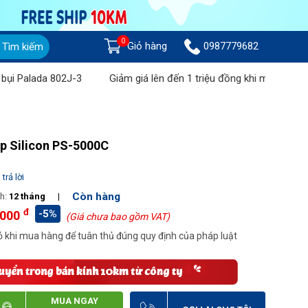
0
Giỏ hàng
0987779682
Tìm kiếm
Palada 802J-3
Giảm giá lên đến 1 triệu đồng khi mua Máy chà s
ệp Silicon PS-5000C
trả lời
Còn hàng
h:
12 tháng
|
đ
-5%
.000
(Giá chưa bao gồm VAT)
 khi mua hàng để tuân thủ đúng quy định của pháp luật
MUA NGAY