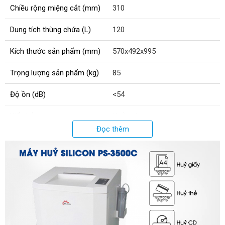
Chiều rộng miệng cắt (mm)
310
Dung tích thùng chứa (L)
120
Kích thước sản phẩm (mm)
570x492x995
Trọng lượng sản phẩm (kg)
85
Độ ồn (dB)
<54
Kiểu hủy
Huỷ sợi
Đọc thêm
Xuất xứ
Chính Hãng
Tốc độ hủy (m/phút)
3.0
Công suất hủy (tờ/lần)
35
Cảnh báo rác đầy
Có
Điện áp (V)
220