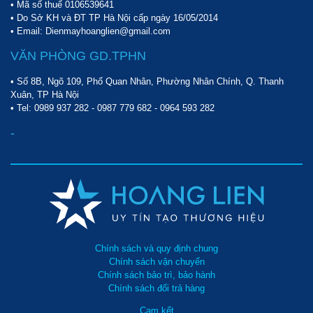
• Mã số thuế 0106539641
• Do Sở KH và ĐT TP Hà Nội cấp ngày 16/05/2014
• Email: Dienmayhoanglien@gmail.com
Silicon PS-3500C được sử dụng rộng rãi trong phòng làm việc, 
công ty, doanh nghiệp
VĂN PHÒNG GD.TPHN
Vận hành êm ái, tiện dụng
• Số 8B, Ngõ 109, Phố Quan Nhân, Phường Nhân Chính, Q. Thanh
Xuân, TP Hà Nội
• Tel:
0989 937 282
-
0987 779 682
-
0964 593 282
Silicon PS-3500C được trang bị hệ thống bánh xe linh hoạt, tiện 
dụng. Điều này giúp ích rất nhiều cho người dùng trong quá trình 
-
sử dụng, di chuyển thiết bị.
Đặc biệt thông số độ ồn máy chỉ dao động khoảng 54dB. Do đó 
người dùng hoàn toàn không cần lo lắng về độ ồn máy trong quá 
trình vận hành. Bên cạnh đó việc sử dụng nhựa ABS cùng inox 
cao cấp tạo cho sản phẩm độ bền bỉ cùng tuổi thọ cực cao.
Chính sách và quy định chung
Giá bán hấp dẫn
Chính sách vận chuyển
Chính sách bảo trì, bảo hành
Giá bán máy hủy tài liệu Silicon PS-3500C không quá thấp. Tuy 
Chính sách đổi trả hàng
nhiên so với mặt bằng chung những sản phẩm từ các thương 
Cam kết