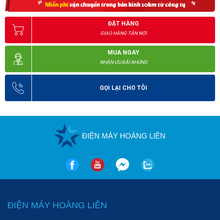
là điều không phải thiết bị hủy tài liệu nào cũng có thể làm được. 
ĐẶT HÀNG
GIAO HÀNG TẬN NƠI
MUA NGAY
NHẬN ƯU ĐÃI KHỦNG
GỌI LẠI CHO TÔI
ĐIỆN MÁY HOÀNG LIÊN
ĐIỆN MÁY HOÀNG LIÊN