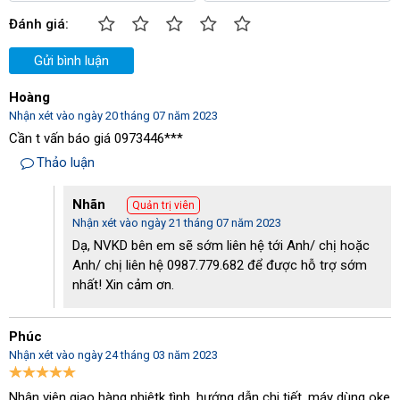
Bảo hành: 1 năm thân máy & 7 năm cho dao cắt
Đánh giá:
Máy hủy tài liệu Silicon PS-3500C có tốt không?
Gửi bình luận
PS-3500C được biết đến là sản phẩm chủ lực đến từ thương hiệu 
Hoàng
máy hủy tài liệu Silicon
 đình đám. Ngay từ những ngày đầu ra 
Nhận xét vào ngày 20 tháng 07 năm 2023
mắt, Silicon PS-3500C đã cực kỳ nổi bật với vô vàn những ưu 
Cần t vấn báo giá 0973446***
điểm nổi trội. Liệu thiết bị này có thật sự chất lượng? Chúng ta 
Thảo luận
cùng kiếm chứng ngay nhé!
Nhãn
Quản trị viên
Nhận xét vào ngày 21 tháng 07 năm 2023
Dạ, NVKD bên em sẽ sớm liên hệ tới Anh/ chị hoặc
Anh/ chị liên hệ 0987.779.682 để được hỗ trợ sớm
nhất! Xin cảm ơn.
Phúc
Nhận xét vào ngày 24 tháng 03 năm 2023
Nhân viên giao hàng nhiêtk tình, hướng dẫn chi tiết, máy dùng oke