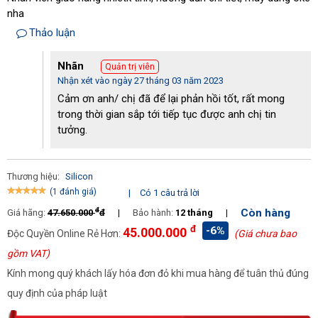
nha
Thảo luận
Nhãn
Quản trị viên
Nhận xét vào ngày 27 tháng 03 năm 2023
 Silicon PS-3500C với công suất huỷ lớn
Cảm ơn anh/ chị đã để lại phản hồi tốt, rất mong
trong thời gian sắp tới tiếp tục được anh chị tin
Thiết kế nhỏ gọn, hiện đại
tưởng.
Silicon PS-3500C gây ấn tượng mạnh mẽ với thiết kế hiện đại, 
đơn giản không kém phần sang trọng. Không chỉ được đánh giá 
Thương hiệu:
Silicon
cao bởi tính thẩm mỹ, với kích thước nhỏ gọn việc vận hành, sử 
(1 đánh giá)
|
Có 1 câu trả lời
dụng máy cũng trở nên đặc biệt đơn giản và dễ dàng. 
đ
Còn hàng
Giá hãng:
47.650.000
đ
|
Bảo hành:
12 tháng
|
đ
-6%
45.000.000
Độc Quyền Online Rẻ Hơn:
(Giá chưa bao
Hiệu năng ấn tượng
gồm VAT)
Hiệu quả vận hành chính là tiêu chí được khách hàng đặc biệt 
Kính mong quý khách lấy hóa đơn đỏ khi mua hàng để tuân thủ đúng
quan tâm khi chọn mua máy hủy tài liệu. Silicon PS-3500C được 
quy định của pháp luật
trang bị motor 800W cho khả năng vận hành liên tục 24/24. Đây 