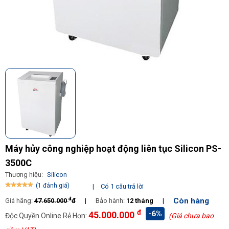
Máy hủy công nghiệp hoạt động liên tục Silicon PS-
3500C
Thương hiệu:
Silicon
(1 đánh giá)
|
Có 1 câu trả lời
đ
Còn hàng
Giá hãng:
47.650.000
đ
|
Bảo hành:
12 tháng
|
đ
-6%
45.000.000
Độc Quyền Online Rẻ Hơn:
(Giá chưa bao