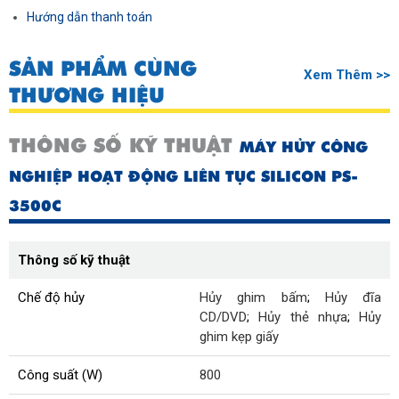
Hướng dẫn thanh toán
SẢN PHẨM CÙNG
Xem Thêm >>
THƯƠNG HIỆU
THÔNG SỐ KỸ THUẬT
MÁY HỦY CÔNG
NGHIỆP HOẠT ĐỘNG LIÊN TỤC SILICON PS-
3500C
Thông số kỹ thuật
Chế độ hủy
Hủy ghim bấm
;
Hủy đĩa
CD/DVD
;
Hủy thẻ nhựa
;
Hủy
ghim kẹp giấy
Công suất (W)
800