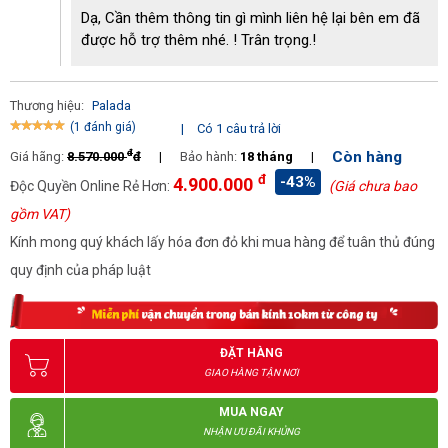
Dạ, Cần thêm thông tin gì mình liên hệ lại bên em đã
được hỗ trợ thêm nhé. ! Trân trọng.!
Thương hiệu:
Palada
(1 đánh giá)
|
Có 1 câu trả lời
đ
Còn hàng
Giá hãng:
8.570.000
đ
|
Bảo hành:
18 tháng
|
đ
-43%
4.900.000
Độc Quyền Online Rẻ Hơn:
(Giá chưa bao
gồm VAT)
Kính mong quý khách lấy hóa đơn đỏ khi mua hàng để tuân thủ đúng
quy định của pháp luật
Một số ứng dụng quan trọng trong đời sống của máy PD80A
Cách sử dụng máy hút bụi công suất lớn PD80A
Do tích hợp nhiều tính năng cao cấp nên máy hút bụi Palada
ĐẶT HÀNG
PD80A có cấu tạo phức tạp hơn kèm theo kích thước lớn hơn
GIAO HÀNG TẬN NƠI
nhiều thiết bị hút bụi sử dụng trong gia đình. Tuy nhiên cách sử
MUA NGAY
dụng và vận hành PD80A cũng khá đơn giản khi áp dụng đầy đủ
NHẬN ƯU ĐÃI KHỦNG
những bước sau: