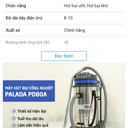
Chức năng
Hút bụi ướt
;
Hút bụi khô
Độ dài dây điện (m)
8-10
Xuất xứ
Chính hãng
Đường kính ống hút (Φ)
40
Đường kính thùng chứa (mm)
440
Đọc thêm
Số động cơ
3
Lưu lượng khí (l/s)
310
Điện áp (V)
220
Cân nặng (kg)
25
Công suất (W)
3900