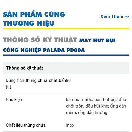
SẢN PHẨM CÙNG
Xem Thêm >>
THƯƠNG HIỆU
THÔNG SỐ KỸ THUẬT
MÁY HÚT BỤI
CÔNG NGHIỆP PALADA PD80A
Thông số kỹ thuật
Dung tích thùng chứa chất bẩn
80
(L)
Phụ kiện
bàn hút nước
;
bàn hút bụi
;
đầu
chổi tròn
;
đầu hút khe
;
Ống dẫn
mềm
;
ống dẫn hướng
Chất liệu thùng chứa
Inox