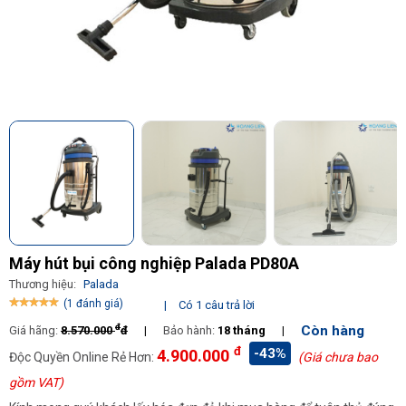
Máy hút bụi công nghiệp Palada PD80A
Thương hiệu:
Palada
(1 đánh giá)
|
Có 1 câu trả lời
đ
Còn hàng
Giá hãng:
8.570.000
đ
|
Bảo hành:
18 tháng
|
đ
-43%
4.900.000
Độc Quyền Online Rẻ Hơn:
(Giá chưa bao
gồm VAT)