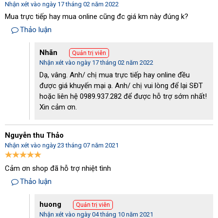
Nhận xét vào ngày 17 tháng 02 năm 2022
hay bụi công nghiệp. Palada PD80A được sử dụng rộng rãi trong
Mua trực tiếp hay mua online cũng đc giá km này đúng k?
nhà xưởng hay kho hàng có diện tích lớn, trường học, bệnh viện
và các khu công nghiệp nhờ hiệu quả làm sạch cao.
Thảo luận
Nhãn
Quản trị viên
Nhận xét vào ngày 17 tháng 02 năm 2022
Dạ, vâng. Anh/ chị mua trực tiếp hay online đều
được giá khuyến mại ạ. Anh/ chị vui lòng để lại SĐT
hoặc liên hệ 0989.937.282 để được hỗ trợ sớm nhất!
Xin cảm ơn.
Nguyễn thu Thảo
Nhận xét vào ngày 23 tháng 07 năm 2021
Cảm ơn shop đã hỗ trợ nhiệt tình
Thảo luận
Đầu máy và bảng điều khiển gồm 3 công tắc động cơ của máy
huong
Mời bạn xem thêm các model
máy hút bụi Palada
mạnh mẽ, bền
Quản trị viên
Nhận xét vào ngày 04 tháng 10 năm 2021
bỉ, bảo hành tới 18 tháng tại Điện máy Hoàng Liên chúng tôi.