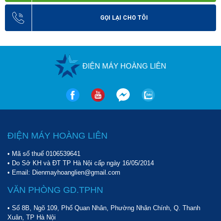
Bước 1: Kiểm tra, chuẩn bị phụ kiện máy hút bụi.
GỌI LẠI CHO TÔI
Bước 2: Lắp túi lọc bụi vào thùng chứa bụi bẩn của máy.
Bước 3: Tiến hành lắp đầu máy vào phần thân
Bước 4: Kiểm tra hệ thống dây điện, phích cắm trước khi vận
ĐIỆN MÁY HOÀNG LIÊN
hành máy
Bước 5: Cuối cùng, cắm phích cắm vào ổ điện mở nút công tắc
máy trước khi bắt đầu hút bụi
ĐIỆN MÁY HOÀNG LIÊN
• Mã số thuế 0106539641
• Do Sở KH và ĐT TP Hà Nội cấp ngày 16/05/2014
• Email: Dienmayhoanglien@gmail.com
VĂN PHÒNG GD.TPHN
• Số 8B, Ngõ 109, Phố Quan Nhân, Phường Nhân Chính, Q. Thanh
Xuân, TP Hà Nội