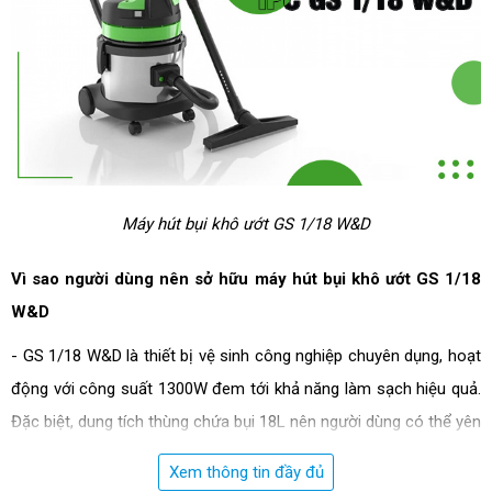
Máy hút bụi khô ướt GS 1/18 W&D
Vì sao người dùng nên sở hữu máy hút bụi khô ướt GS 1/18
W&D
- GS 1/18 W&D là thiết bị vệ sinh công nghiệp chuyên dụng, hoạt
động với công suất 1300W đem tới khả năng làm sạch hiệu quả.
Đặc biệt, dung tích thùng chứa bụi 18L nên người dùng có thể yên
tâm sử dụng máy trong nhiều giờ mà không cần dừng lại để đổ
Xem thông tin đầy đủ
bụi bẩn. Do đó, sản phẩm này thích hợp để sử dụng trong văn