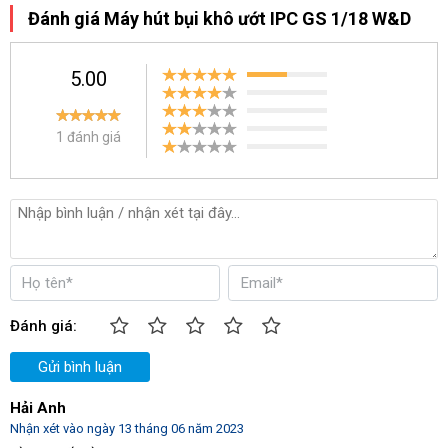
Đánh giá Máy hút bụi khô ướt IPC GS 1/18 W&D
phòng công ty, trung tâm thương mại, siêu thị, nhà ga hay bệnh
viện,...
5.00
- Với thiết kế gọn nhẹ cùng hệ thống bánh xe linh hoạt nên người
dùng dễ dàng thao tác di chuyển máy dễ dàng tới nhiều vị trí làm
1 đánh giá
sạch khác nhau trong quá trình vận hành.
Đánh giá:
Gửi bình luận
Hải Anh
Nhận xét vào ngày 13 tháng 06 năm 2023