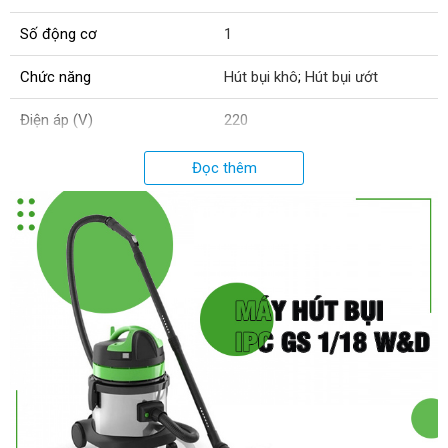
Số động cơ
1
Chức năng
Hút bụi khô
;
Hút bụi ướt
Điện áp (V)
220
Độ dài dây điện (m)
8-10
Đọc thêm
Cân nặng (kg)
11
Kích thước đóng gói (cm)
38x38x50
Lực hút chân không (mbar)
233