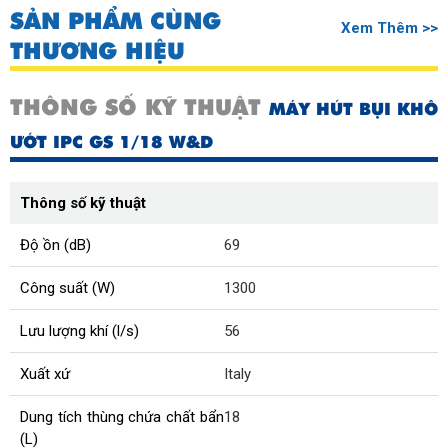
SẢN PHẨM CÙNG
Xem Thêm >>
THƯƠNG HIỆU
THÔNG SỐ KỸ THUẬT
MÁY HÚT BỤI KHÔ
ƯỚT IPC GS 1/18 W&D
Thông số kỹ thuật
Độ ồn (dB)
69
Công suất (W)
1300
Lưu lượng khí (l/s)
56
Xuất xứ
Italy
Dung tích thùng chứa chất bẩn
18
(L)