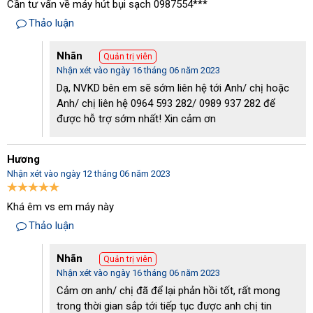
Cần tư vấn về máy hút bụi sạch 0987554***
Thảo luận
Nhãn
Quản trị viên
Nhận xét vào ngày 16 tháng 06 năm 2023
Dạ, NVKD bên em sẽ sớm liên hệ tới Anh/ chị hoặc
Anh/ chị liên hệ 0964 593 282/ 0989 937 282 để
được hỗ trợ sớm nhất! Xin cảm ơn
Đặc điểm nổi bật của máy hút bụi IPC GS 1/18 W&D
Hương
- Sản xuất trên dây chuyền công nghệ hiện đại, được giám
Nhận xét vào ngày 12 tháng 06 năm 2023
sát bởi đội ngũ chuyên gia hàng đầu thế giới nên người dùng
Khá êm vs em máy này
hoàn toàn yên tâm về chất lượng sản phẩm.
Thảo luận
- Máy hút bụi khô ướt GS 1/18 W&D được tích hợp 2 tính năng
trong 1 vừa có thể hút bụi khô vừa có thể hút bụi ướt giúp người
Nhãn
Quản trị viên
Nhận xét vào ngày 16 tháng 06 năm 2023
dùng tiết kiệm được chi phí đầu tư ban đầu.
Cảm ơn anh/ chị đã để lại phản hồi tốt, rất mong
- Được thiết kế vô cùng đơn giản, người dùng chỉ cần đọc kỹ
trong thời gian sắp tới tiếp tục được anh chị tin