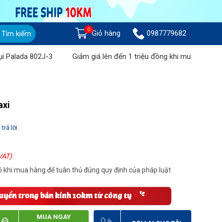
0
Giỏ hàng
0987779682
Tìm kiếm
da 802J-3
Giảm giá lên đến 1 triệu đồng khi mua Máy chà sàn li
axi
trả lời
VAT)
 khi mua hàng để tuân thủ đúng quy định của pháp luật
MUA NGAY