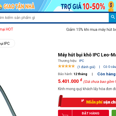
Giảm 15% khi mua máy hút bụi Pala
mại HOT
ụi IPC
Máy hút bụi khô IPC Leo-M
Thương hiệu:
IPC
|
Có 0 câu 
(1 đánh giá)
Còn hàng
Bảo hành:
12 tháng
|
đ
5.401.000
(Giá chưa bao gồm 
Kính mong quý khách lấy hóa đơn đỏ
ĐẶT HÀNG