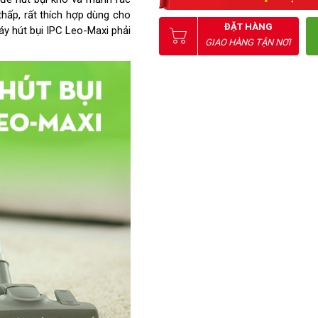
thấp, rất thích hợp dùng cho
ĐẶT HÀNG
y hút bụi IPC Leo-Maxi phải
GIAO HÀNG TẬN NƠI