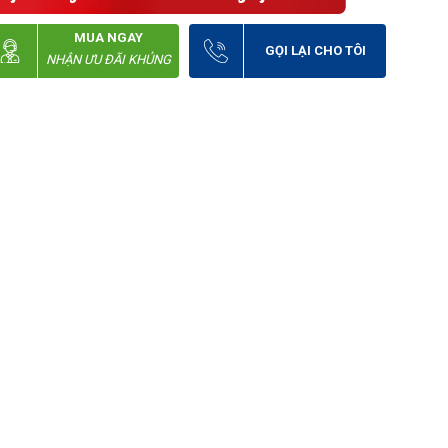
MUA NGAY
GỌI LẠI CHO TÔI
NHẬN ƯU ĐÃI KHỦNG