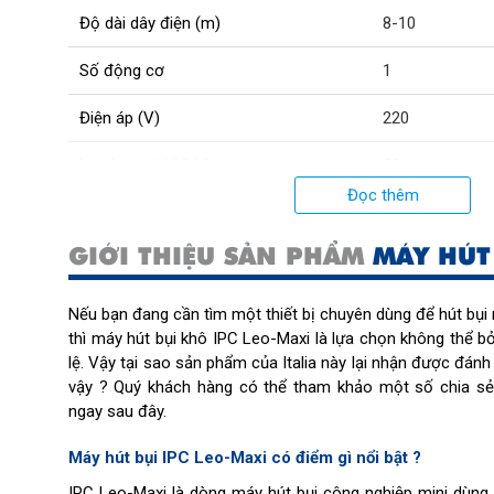
Độ dài dây điện (m)
8-10
Số động cơ
1
Điện áp (V)
220
Lưu lượng khí (l/s)
58
Đọc thêm
GIỚI THIỆU SẢN PHẨM
MÁY HÚT
Nếu bạn đang cần tìm một thiết bị chuyên dùng để hút b
thì máy hút bụi khô IPC Leo-Maxi là lựa chọn không thể b
lệ. Vậy tại sao sản phẩm của Italia này lại nhận được đán
vậy ? Quý khách hàng có thể tham khảo một số chia s
ngay sau đây.
Máy hút bụi IPC Leo-Maxi có điểm gì nổi bật ?
IPC Leo-Maxi là dòng máy hút bụi công nghiệp mini dùng