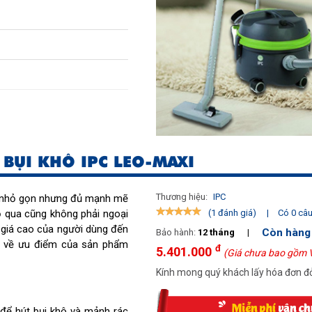
 BỤI KHÔ IPC LEO-MAXI
Thương hiệu:
IPC
ụi nhỏ gọn nhưng đủ mạnh mẽ
ỏ qua cũng không phải ngoại
|
Có 0 câu 
(1 đánh giá)
h giá cao của người dùng đến
Còn hàng
Bảo hành:
12 tháng
|
ẻ về ưu điểm của sản phẩm
đ
5.401.000
(Giá chưa bao gồm 
Kính mong quý khách lấy hóa đơn đỏ
 để hút bụi khô và mảnh rác