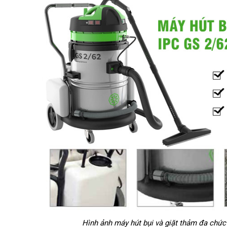
Số động cơ
2
Công suất (W)
2400
Hình ảnh máy hút bụi và giặt thảm đa chứ