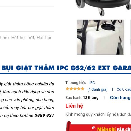
 thảm
;
Hút bụi ướt
;
Hút bụi
BỤI GIẶT THẢM IPC GS2/62 EXT GAR
Thương hiệu:
IPC
y giặt thảm công nghiệp đa 
|
Có 0 câu 
(1 đánh giá)
ỉ, làm sạch dân dụng và dọn 
Còn hàng
Bảo hành:
12 tháng
|
ng các văn phòng, nhà hàng, 
Liên hệ
chiếc máy hút bụi giặt thảm 
Kính mong quý khách lấy hóa đơn đỏ
n hệ theo hotline 
0989 937 