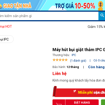
Giảm 15% khi mua m
mại HOT
ụi IPC
Máy hút bụi giặt thảm IP
Thương hiệu:
IPC
|
Có 0 câu 
(1 đánh giá)
Còn hàng
Bảo hành:
12 tháng
|
Liên hệ
Kính mong quý khách lấy hóa đơn đỏ
ĐẶT HÀNG