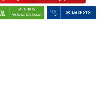
MUA NGAY
GỌI LẠI CHO TÔI
NHẬN ƯU ĐÃI KHỦNG