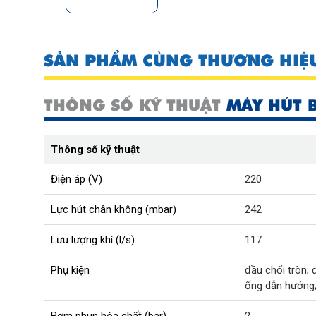
SẢN PHẨM CÙNG THƯƠNG HIỆ
THÔNG SỐ KỸ THUẬT
MÁY HÚT B
Thông số kỹ thuật
Điện áp (V)
220
Lực hút chân không (mbar)
242
Lưu lượng khí (l/s)
117
Phụ kiện
đầu chổi tròn
;
ống dẫn hướng
Bơm phun hóa chất (bar)
2