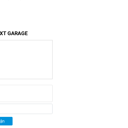
arage
 EXT GARAGE
 Garage được thiết kế với 
ùng một lúc. Với 2 loại bàn 
, đất, cát, dầu hay tất cả 
 dụng phù hợp để làm sạch 
hị….với những ưu điểm nổi 
uận