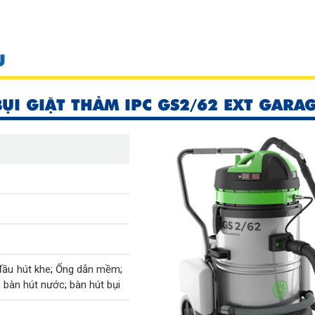
U
ỤI GIẶT THẢM IPC GS2/62 EXT GARA
đầu hút khe
;
Ống dẫn mềm
;
;
bàn hút nước
;
bàn hút bụi