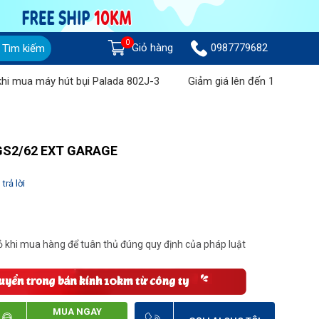
0
Giỏ hàng
0987779682
Tìm kiếm
áy hút bụi Palada 802J-3
Giảm giá lên đến 1 triệu đồng khi m
C GS2/62 EXT GARAGE
trả lời
 khi mua hàng để tuân thủ đúng quy định của pháp luật
MUA NGAY