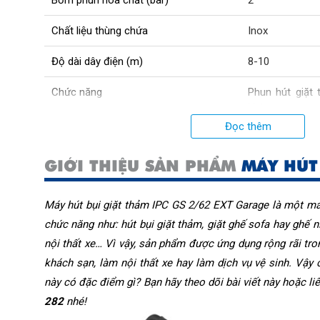
Chất liệu thùng chứa
Inox
Độ dài dây điện (m)
8-10
Chức năng
Phun hút giặt
khô
Đọc thêm
Dung tích thùng chứa chất bẩn (L)
62
GIỚI THIỆU SẢN PHẨM
MÁY HÚT 
Dung tích thùng chứa nước/hóa chất (L)
25
Xuất xứ
Italy
Máy hút bụi giặt thảm IPC GS 2/62 EXT Garage là một má
chức năng như: hút bụi giặt thảm, giặt ghế sofa hay ghế n
Kích thước đóng gói (cm)
55x60x96
nội thất xe… Vì vậy, sản phẩm được ứng dụng rộng rãi tro
Cân nặng (kg)
21
khách sạn, làm nội thất xe hay làm dịch vụ vệ sinh. Vậy 
này có đặc điểm gì? Bạn hãy theo dõi bài viết này hoặc liê
Độ ồn (dB)
74
282
 nhé!