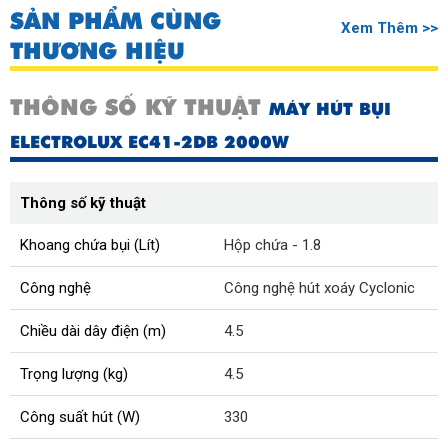
SẢN PHẨM CÙNG
Xem Thêm >>
THƯƠNG HIỆU
THÔNG SỐ KỸ THUẬT
MÁY HÚT BỤI
ELECTROLUX EC41-2DB 2000W
Thông số kỹ thuật
Khoang chứa bụi (Lít)
Hộp chứa - 1.8
Công nghệ
Công nghệ hút xoáy Cyclonic
Chiều dài dây điện (m)
4.5
Trọng lượng (kg)
4.5
Công suất hút (W)
330