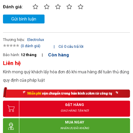
Đánh giá:
Gửi bình luận
Thương hiệu:
Electrolux
(0 đánh giá)
|
Có 0 câu trả lời
Còn hàng
Bảo hành:
12 tháng
|
Liên hệ
Kính mong quý khách lấy hóa đơn đỏ khi mua hàng để tuân thủ đúng
quy định của pháp luật
ĐẶT HÀNG
GIAO HÀNG TẬN NƠI
MUA NGAY
NHẬN ƯU ĐÃI KHỦNG