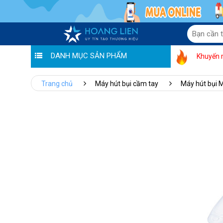
DANH MỤC SẢN PHẨM
Khuyến 
Trang chủ
Máy hút bụi cầm tay
Máy hút bụi 