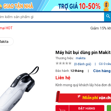
Giảm 15% khi mua
mại HOT
Makita
Máy hút bụi dùng pin Mak
Thương hiệu:
makita
|
Có 0 câu 
(0 đánh giá)
Còn hàng
Bảo hành:
12 tháng
|
Liên hệ
Kính mong quý khách lấy hóa đơn đỏ
ĐẶT HÀNG