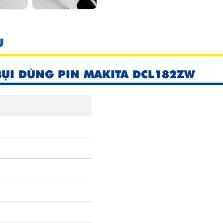
U
BỤI DÙNG PIN MAKITA DCL182ZW
1