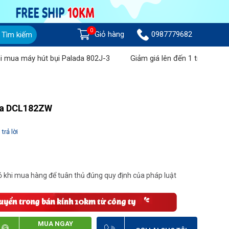
0
Giỏ hàng
0987779682
Tìm kiếm
 máy hút bụi Palada 802J-3
Giảm giá lên đến 1 triệu đồng khi
ita DCL182ZW
trả lời
 khi mua hàng để tuân thủ đúng quy định của pháp luật
MUA NGAY