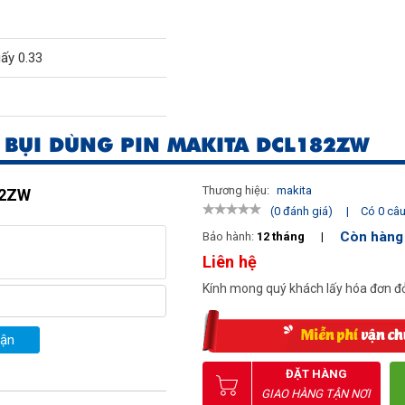
giấy 0.33
 BỤI DÙNG PIN MAKITA DCL182ZW
Thương hiệu:
makita
82ZW
|
Có 0 câu 
(0 đánh giá)
Còn hàng
Bảo hành:
12 tháng
|
Liên hệ
Kính mong quý khách lấy hóa đơn đỏ
uận
ĐẶT HÀNG
GIAO HÀNG TẬN NƠI