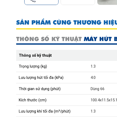
SẢN PHẨM CÙNG THƯƠNG HIỆ
THÔNG SỐ KỸ THUẬT
MÁY HÚT 
Thông số kỹ thuật
Trọng lượng (kg)
1.3
Lưu lượng hút tối đa (kPa)
4.0
Thời gian sử dụng (phút)
Dùng 66
Kích thước (cm)
100.4x11.5x15.
Lưu lượng khí tối đa (m³/phút)
1.3