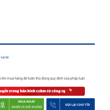
trả lời
 khi mua hàng để tuân thủ đúng quy định của pháp luật
MUA NGAY
GỌI LẠI CHO TÔI
NHẬN ƯU ĐÃI KHỦNG