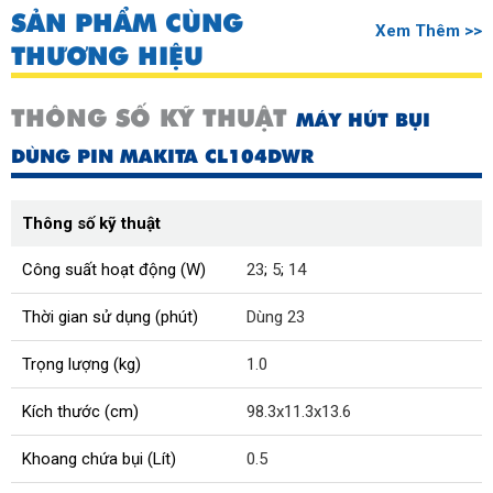
SẢN PHẨM CÙNG
Xem Thêm >>
THƯƠNG HIỆU
THÔNG SỐ KỸ THUẬT
MÁY HÚT BỤI
DÙNG PIN MAKITA CL104DWR
Thông số kỹ thuật
Công suất hoạt động (W)
23
;
5
;
14
Thời gian sử dụng (phút)
Dùng 23
Trọng lượng (kg)
1.0
Kích thước (cm)
98.3x11.3x13.6
Khoang chứa bụi (Lít)
0.5