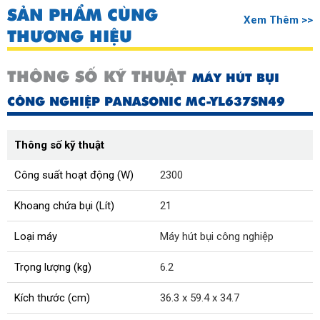
SẢN PHẨM CÙNG
Xem Thêm >>
THƯƠNG HIỆU
THÔNG SỐ KỸ THUẬT
MÁY HÚT BỤI
CÔNG NGHIỆP PANASONIC MC-YL637SN49
Thông số kỹ thuật
Công suất hoạt động (W)
2300
Khoang chứa bụi (Lít)
21
Loại máy
Máy hút bụi công nghiệp
Trọng lượng (kg)
6.2
Kích thước (cm)
36.3 x 59.4 x 34.7