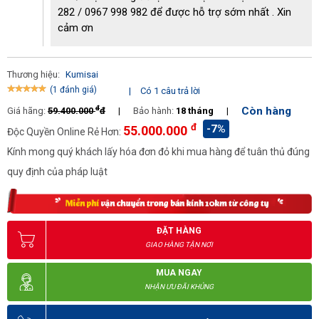
Máy hút bụi Kumisai KMS 400 trang bị động cơ hoạt động với
282 / 0967 998 982 để được hỗ trợ sớm nhất . Xin
công suất 4000W, thùng chứa bụi dung tích 100L… phù hợp với
cảm ơn
những khu vực vệ sinh rộng >1000m2 như: kho hàng, trung tâm
thương mại, nhà máy…
Thương hiệu:
Kumisai
(1 đánh giá)
|
Có 1 câu trả lời
đ
Còn hàng
Giá hãng:
59.400.000
đ
|
Bảo hành:
18 tháng
|
đ
-7%
55.000.000
Độc Quyền Online Rẻ Hơn:
Kính mong quý khách lấy hóa đơn đỏ khi mua hàng để tuân thủ đúng
quy định của pháp luật
ĐẶT HÀNG
GIAO HÀNG TẬN NƠI
MUA NGAY
NHẬN ƯU ĐÃI KHỦNG
Ứng dụng của máy hút bụi 3 pha Kumisai KMS 400