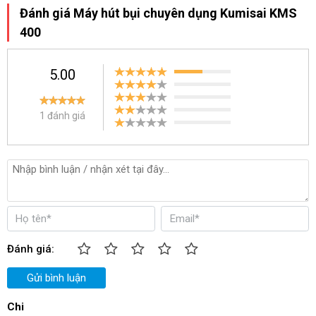
Đánh giá Máy hút bụi chuyên dụng Kumisai KMS
vải… trong những không gian rộng lớn.
400
5.00
1 đánh giá
Đánh giá:
Gửi bình luận
Kumisai KMS 400 chuyên dụng hút bụi bẩn công nghiệp hiệu quả
Chi