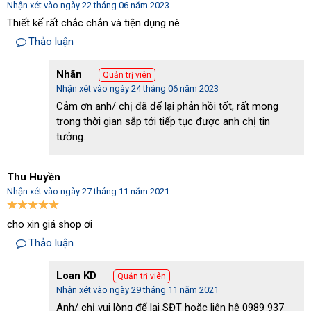
Nhận xét vào ngày 22 tháng 06 năm 2023
- Máy còn trang bị bộ lọc cao cấp, có khả năng lọc các loại bụi
Thiết kế rất chắc chắn và tiện dụng nè
có kích thước siêu nhỏ; chỉ cho không khí sạch thoát ra bên
ngoài.
Thảo luận
Nhãn
Quản trị viên
Nhận xét vào ngày 24 tháng 06 năm 2023
Cảm ơn anh/ chị đã để lại phản hồi tốt, rất mong
trong thời gian sắp tới tiếp tục được anh chị tin
tưởng.
Thu Huyền
Nhận xét vào ngày 27 tháng 11 năm 2021
cho xin giá shop ơi
Thảo luận
Bộ lọc của máy hút bụi Kumisai KMS 400
Loan KD
Quản trị viên
Nhận xét vào ngày 29 tháng 11 năm 2021
Về ứng dụng
Anh/ chị vui lòng để lại SĐT hoặc liên hệ 0989 937