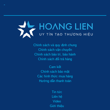
-
Bộ phận bánh xe và tay đẩy/kéo của máy
- Thùng chứa bụi được làm từ inox cao cấp với dung tích 100L,
chứa được lượng lớn bụi bẩn. Bạn có thể sử dụng máy trong thời
gian dài mà không phải đổ bụi nhiều lần.
Chính sách và quy định chung
Chính sách vận chuyển
Chính sách bảo trì, bảo hành
Chính sách đổi trả hàng
Cam kết
Chính sách bảo mật
Các hình thức mua hàng
Hướng dẫn thanh toán
Tin tức
Liên hệ
Video
Giới thiệu