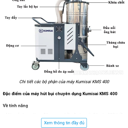
Chi tiết các bộ phận của máy Kumisai KMS 400
Đặc điểm của máy hút bụi chuyên dụng Kumisai KMS 400
Về tính năng
- Máy sử dụng dòng điện xoay chiều 3 pha với điện áp 380V, tần
số 50Hz; động cơ hoạt động với công suất 4000W giúp xử lý
Xem thông tin đầy đủ
nhanh chóng các loại bụi bẩn công nghiệp: vụn gỗ, đinh ốc, bụi