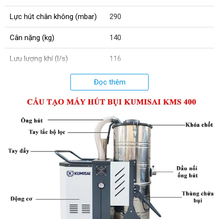
Lực hút chân không (mbar)
290
Cân nặng (kg)
140
Lưu lượng khí (l/s)
116
Điện áp (V)
380
Đọc thêm
Độ ồn (dB)
86
Công suất (W)
4000