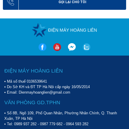
GỌI LẠI CHO TÔI
Về thiết kế
Máy được thiết kế linh hoạt, phục vụ hữu ích trong những không
gian vệ sinh rộng lớn:
ĐIỆN MÁY HOÀNG LIÊN
- Kumisai KMS 400 trang bị hệ thống bánh xe di chuyển linh hoạt
và tay đẩy/kéo chắc chắn. Mặc dù máy có trọng lượng lên đến
148kg nhưng người dùng vẫn có thể sử dụng và di chuyển máy dễ
dàng.
ĐIỆN MÁY HOÀNG LIÊN
• Mã số thuế 0106539641
• Do Sở KH và ĐT TP Hà Nội cấp ngày 16/05/2014
• Email: Dienmayhoanglien@gmail.com
VĂN PHÒNG GD.TPHN
• Số 8B, Ngõ 109, Phố Quan Nhân, Phường Nhân Chính, Q. Thanh
Xuân, TP Hà Nội
• Tel:
0989 937 282
-
0987 779 682
-
0964 593 282