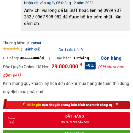
Nhận xét vào ngày 06 tháng 12 năm 2021
Ứng dụng của máy hút bụi 3 pha Kumisai KMS 220
Anh/ chị vui lòng để lại SĐT hoặc liên hệ 0989 937
- Máy hút bụi công nghiệp 3 pha Kumisai KMS 220 có kích thước
282 / 0967 998 982 để được hỗ trợ sớm nhất . Xin
lớn. Tuy nhiên máy được tích hợp hệ thống bánh xe và tay đẩy
cảm ơn
chắc chắn; thuận tiện cho việc di chuyển.
Máy hút bụi Kumisai KMS 220 hiện đang được phân phối chính
Thương hiệu:
Kumisai
hãng tại Điện máy Hoàng Liên - đơn vị uy tín, có nhiều năm kinh
(1 đánh giá)
|
Có 1 câu trả lời
nghiệm trong nghề. Đến với chúng tôi bạn sẽ có cơ hội sở hữu
đ
Còn hàng
Giá hãng:
32.000.000
đ
|
Bảo hành:
18 tháng
|
sản phẩm chất lượng; mức giá cạnh tranh nhất thị trường; cùng
đ
nhiều ưu đãi hấp dẫn khác: giảm giá, tặng kèm phụ kiện, hỗ trợ
-9%
29.000.000
Độc Quyền Online Rẻ Hơn:
(Giá chưa bao
vận chuyển...
gồm VAT)
Hãy nhấc máy và gọi theo số hotline:
0987 779 682
- hỗ trợ tư
Kính mong quý khách lấy hóa đơn đỏ khi mua hàng để tuân thủ đúng
vấn 24/7
quy định của pháp luật
ĐẶT HÀNG
GIAO HÀNG TẬN NƠI