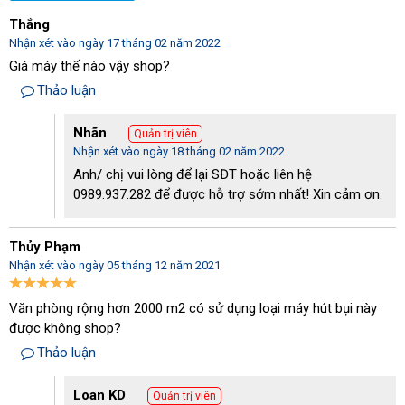
không chỉ có khả năng hút bụi khô mà còn có khả năng hút nhiều
Thắng
loại bụi khác như: bụi ướt, hóa chất, dầu mỡ, kim loại nặng…
Nhận xét vào ngày 17 tháng 02 năm 2022
- Máy được trang bị thùng chứa bụi với dung tích lên đến 70L.
Giá máy thế nào vậy shop?
Nhờ vậy, mà người dùng có thể sử dụng máy để vệ sinh ở những
Thảo luận
khu vực rộng >1000m2 mà vẫn đảm bảo hiệu quả làm sạch.
Nhãn
Quản trị viên
Nhận xét vào ngày 18 tháng 02 năm 2022
Anh/ chị vui lòng để lại SĐT hoặc liên hệ
0989.937.282 để được hỗ trợ sớm nhất! Xin cảm ơn.
Thủy Phạm
Nhận xét vào ngày 05 tháng 12 năm 2021
Văn phòng rộng hơn 2000 m2 có sử dụng loại máy hút bụi này
được không shop?
Thảo luận
Loan KD
Quản trị viên