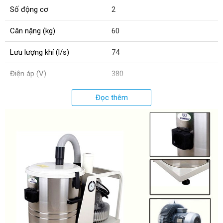
Số động cơ
2
Cân nặng (kg)
60
Lưu lượng khí (l/s)
74
Điện áp (V)
380
Độ ồn (dB)
75
Đọc thêm
Công suất (W)
2200