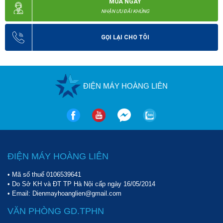
MUA NGAY
NHẬN ƯU ĐÃI KHỦNG
GỌI LẠI CHO TÔI
ĐIỆN MÁY HOÀNG LIÊN
ĐIỆN MÁY HOÀNG LIÊN
• Mã số thuế 0106539641
• Do Sở KH và ĐT TP Hà Nội cấp ngày 16/05/2014
• Email: Dienmayhoanglien@gmail.com
VĂN PHÒNG GD.TPHN