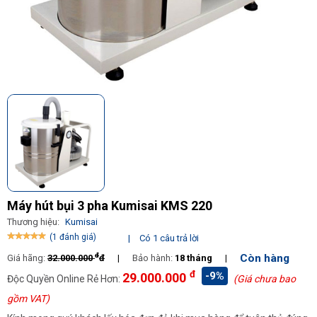
Máy hút bụi 3 pha Kumisai KMS 220
Thương hiệu:
Kumisai
(1 đánh giá)
|
Có 1 câu trả lời
đ
Còn hàng
Giá hãng:
32.000.000
đ
|
Bảo hành:
18 tháng
|
đ
-9%
29.000.000
Độc Quyền Online Rẻ Hơn:
(Giá chưa bao
gồm VAT)