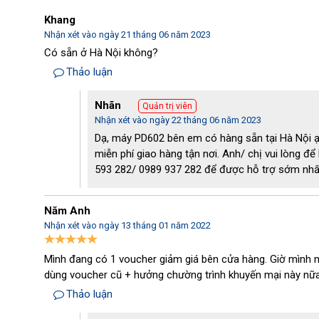
Khang
Nhận xét vào ngày 21 tháng 06 năm 2023
Có sẵn ở Hà Nội không?
Thảo luận
Phụ kiện đi kèm máy giặt thảm Palada
Nhãn
Quản trị viên
Nhận xét vào ngày 22 tháng 06 năm 2023
- Thiết kế nhỏ gọn hiện đại: Model Palada PD 602 sở hữu 
Dạ, máy PD602 bên em có hàng sẵn tại Hà Nội ạ
thước chỉ 62x51x85 cm, thiết bị có thể dễ dàng di chuyển tớ
miễn phí giao hàng tận nơi. Anh/ chị vui lòng để
nhau để thực hiện vệ sinh mà không lo vướng víu hay làm 
593 282/ 0989 937 282 để được hỗ trợ sớm nhất
Hơn nữa chiếc máy giặt thảm Palada PD 602 còn được thi
Năm Anh
hệ thống bánh xe đa chiều tích hợp dưới thân máy nên 
Nhận xét vào ngày 13 tháng 01 năm 2022
chuyển máy tới nhiều vị trí làm sạch khác nhau mà không 
như thời gian.
Mình đang có 1 voucher giảm giá bên cửa hàng. Giờ mình
dùng voucher cũ + hưởng chường trình khuyến mại này nữ
- Bền bỉ với thời gian: Máy giặt thảm phun hút của hãng 
Thảo luận
những vật liệu cao cấp, lắp ráp chắc chắn giúp cho PD 602