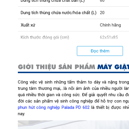
Dung tích thùng chứa chất bẩn (L)
60
Dung tích thùng chứa nước/hóa chất (L)
20
Xuất xứ
Chính hãng
Kích thước đóng gói (cm)
62x51x85
Cân nặng (kg)
34.1
Đọc thêm
Số động cơ
3
GIỚI THIỆU SẢN PHẨM
MÁY GIẶ
Lưu lượng khí (l/s)
158
Công việc vệ sinh những tấm thảm to dày và nặng trong
Điện áp (V)
220
trung tâm thương mại,...là nỗi ám ảnh của nhiều người là
quá nhiều thời gian và công sức. Để giải quyết nhu cầu đ
Công suất (W)
2600
đời các sản phẩm vệ sinh công nghiệp để hỗ trợ con ng
phun hút công nghiệp Palada PD 602
là thiết bị được nh
nay.