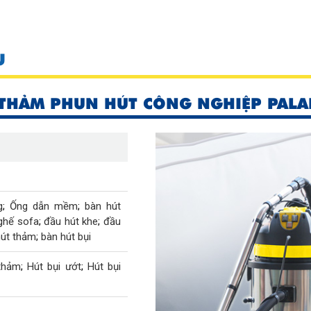
U
 THẢM PHUN HÚT CÔNG NGHIỆP PALA
g
;
Ống dẫn mềm
;
bàn hút
ghế sofa
;
đầu hút khe
;
đầu
hút thảm
;
bàn hút bụi
 thảm
;
Hút bụi ướt
;
Hút bụi