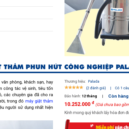
T THẢM PHUN HÚT CÔNG NGHIỆP PAL
Thương hiệu:
Palada
 văn phòng, khách sạn, hay
m công tác vệ sinh, tiêu tốn
|
Có 1 câu 
(2 đánh giá)
ó, các chuyên gia đã cho ra
Còn hàng
Bảo hành:
12 tháng
|
ười, trong đó
máy giặt thảm
đ
10.252.000
(Giá chưa bao gồm
iều người sử dụng nhất hiện
Kính mong quý khách lấy hóa đơn đỏ