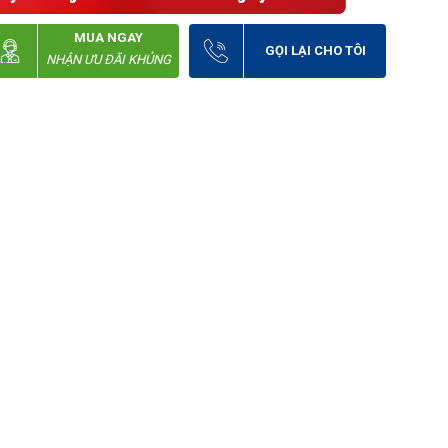
MUA NGAY
GỌI LẠI CHO TÔI
NHẬN ƯU ĐÃI KHỦNG