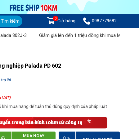
0
Giỏ hàng
0987779682
Tìm kiếm
J-3
Giảm giá lên đến 1 triệu đồng khi mua Máy chà sàn liên hợp
ng nghiệp Palada PD 602
trả lời
 VAT)
 khi mua hàng để tuân thủ đúng quy định của pháp luật
MUA NGAY