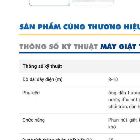
SẢN PHẨM CÙNG THƯƠNG HIỆ
THÔNG SỐ KỸ THUẬT
MÁY GIẶT
Thông số kỹ thuật
Độ dài dây điện (m)
8-10
Phụ kiện
ống dẫn hướn
nước
;
đầu hút 
chổi tròn
;
cần 
Chức năng
Phun hút giặt
khô