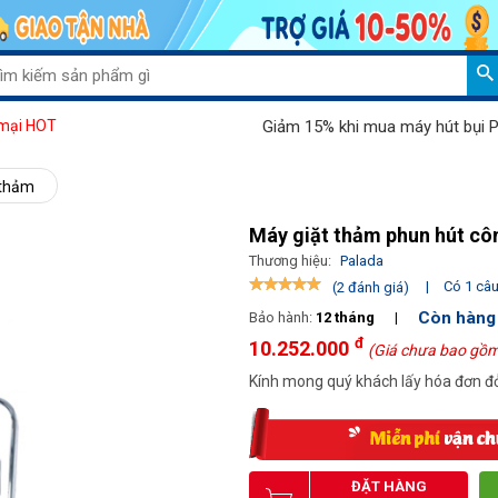
Giảm 15% khi mua máy hút bụi Palada 802
mại HOT
 thảm
Máy giặt thảm phun hút cô
Thương hiệu:
Palada
|
Có 1 câu 
(2 đánh giá)
Còn hàng
Bảo hành:
12 tháng
|
đ
10.252.000
(Giá chưa bao gồm
Kính mong quý khách lấy hóa đơn đỏ
ĐẶT HÀNG