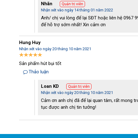
Nhãn
Quản trị viên
mang lại hiệu quả cao đồng thời bền bỉ với thời gian, ít xả
Nhận xét vào ngày 14 tháng 01 năm 2022
trình vận hành, giúp tiết kiệm chi phí sửa chữa bảo dưỡng.
Anh/ chị vui lòng để lại SĐT hoặc liên hệ 0967 
để hỗ trợ sớm nhất! Xin cảm ơn
Cách vệ sinh máy giặt thảm công nghiệp Palada
Sau một thời gian vận hành, chiếc máy hút bụi hẳn đã b
Hung Huy
Nhận xét vào ngày 20 tháng 10 năm 2021
làm sạch sụt giảm. Do đó, chúng ta cần tiến hành vệ sinh 
Sản phẩm hút bụi tốt
Đầu tiên là làm sạch bụi bẩn bên ngoài máy. Bạn nên dùn
Thảo luận
vỏ ngoài của máy, tránh bụi bẩn rơi vào động cơ gây phát
quá trình sử dụng.
Loan KD
Quản trị viên
Nhận xét vào ngày 20 tháng 10 năm 2021
Vệ sinh thùng chứa và túi lọc bụi, đây là hai bộ phận chứa
Cảm ơn anh chị đã để lại quan tâm, rất mong tro
được làm sạch thường xuyên. Với thùng chứa, sau khi thá
tục được anh chị tin tưởng!
đổ bỏ bụi bẩn và tiến hành vệ sinh bằng hóa chất chuyên d
ta cần đem giặt sạch và phơi khô.