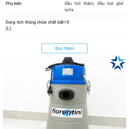
Phụ kiện
đầu hút thảm
;
đầu hút ghế
sofa
Dung tích thùng chứa chất bẩn
18
(L)
Dung tích thùng chứa
10
nước/hóa chất (L)
Đọc thêm
Lưu lượng khí (l/s)
58