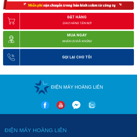
Trên đây là những thông tin hữu ích về 
máy giặt thảm ghế 
Fiorentini L215
, từ đó sẽ giúp bạn đưa ra lựa chọn phù hợp. 
ĐẶT HÀNG
Khách hàng có nhu cầu đặt mua sản phẩm cũng như tìm hiểu 
GIAO HÀNG TẬN NƠI
thêm các 
máy hút bụi giạt thảm
 khác vui lòng liên hệ cho chúng 
MUA NGAY
tôi theo hotline
0989 937 282
để được hướng dẫn.
NHẬN ƯU ĐÃI KHỦNG
GỌI LẠI CHO TÔI
ĐIỆN MÁY HOÀNG LIÊN
ĐIỆN MÁY HOÀNG LIÊN