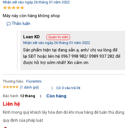
Nhận xét vào ngày 26 tháng 01 năm 2022
- Bật công tắc hút để hút khô bề mặt thảm vừa phun hóa chất 
Máy này còn hàng không shop
lên. Hút càng khô càng tốt.
Thảo luận
Bước 4:
 Vệ sinh máy cho sạch
Loan KD
Quản trị viên
Nhận xét vào ngày 26 tháng 01 năm 2022
- Đầu tiên, người dùng cần rút phích cắm ra khỏi nguồn điện.
Sản phẩm hiện tại đang sẵn ạ, anh/ chị vui lòng để
lại SĐT hoặc liên hệ 0967 998 982/ 0989 937 282 để
- Giặt xong thì bạn nên vệ sinh máy cho sạch.
được hỗ trợ sớm nhất! Xin cảm ơn.
- Tháo đầu máy, đổ nước dơ, bụi bẩn và cát, sau đó rửa sạch 
Thương hiệu:
Fiorentini
thùng chứa.
(1 đánh giá)
|
Có 0 câu trả lời
- Nếu hóa chất còn thì có thể giữ lại để giặt tiếp, hoặc đổ đi, rồi 
Còn hàng
Bảo hành:
12 tháng
|
Liên hệ
rửa sạch bình chứa hóa chất
Kính mong quý khách lấy hóa đơn đỏ khi mua hàng để tuân thủ đúng
- Lau khô và cất giữ máy vào kho.
quy định của pháp luật