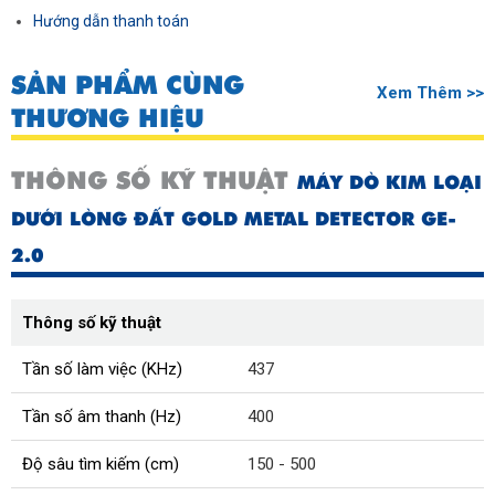
Hướng dẫn thanh toán
SẢN PHẨM CÙNG
Xem Thêm >>
THƯƠNG HIỆU
THÔNG SỐ KỸ THUẬT
MÁY DÒ KIM LOẠI
DƯỚI LÒNG ĐẤT GOLD METAL DETECTOR GE-
2.0
Thông số kỹ thuật
Tần số làm việc (KHz)
437
Tần số âm thanh (Hz)
400
Độ sâu tìm kiếm (cm)
150 - 500