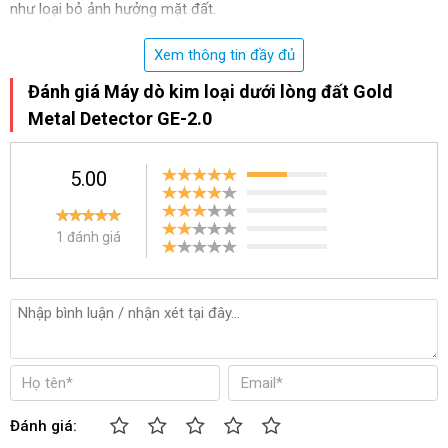
như loại bỏ ảnh hưởng mặt đất. 
Trong quá trình sử dụng, người điều khiển phải giảm độ nhạy 
Xem thông tin đầy đủ
hoặc tăng độ phân biệt trên thiết bị dò.  
Đánh giá Máy dò kim loại dưới lòng đất Gold
Metal Detector GE-2.0
5.00
1 đánh giá
Trọn bộ phụ kiện đi kèm thiết bị
Đánh giá:
- Thời gian của một đối tượng vật thể được chôn cất