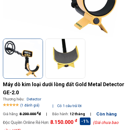
Máy dò kim loại dưới lòng đất Gold Metal Detector
GE-2.0
Thương hiệu:
Detector
(1 đánh giá)
|
Có 1 câu trả lời
đ
Còn hàng
Giá hãng:
8.200.000
đ
|
Bảo hành:
12 tháng
|
đ
-1%
8.150.000
Độc Quyền Online Rẻ Hơn:
(Giá chưa bao