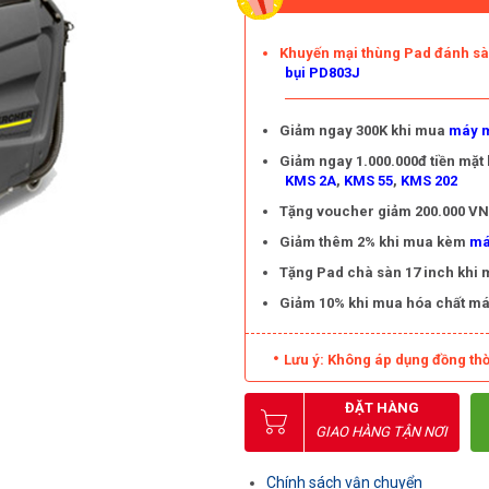
Khuyến mại thùng Pad đánh s
bụi PD803J
Giảm ngay 300K khi mua
máy m
Giảm ngay 1.000.000đ tiền mặt
KMS 2A
,
KMS 55
,
KMS 202
Tặng voucher giảm 200.000 VNĐ
Giảm thêm 2% khi mua kèm
má
Tặng Pad chà sàn 17 inch khi
Giảm 10% khi mua hóa chất má
Lưu ý: Không áp dụng đồng thờ
ĐẶT HÀNG
GIAO HÀNG TẬN NƠI
Chính sách vận chuyển