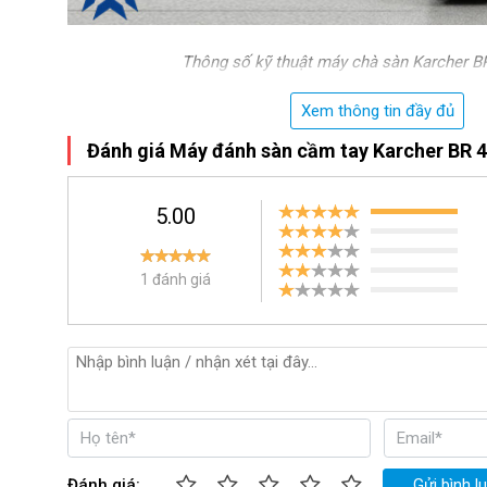
Thông số kỹ thuật máy chà sàn Karcher B
Bên cạnh đó, sản phẩm 
máy chà sàn Karcher
 được ráp nối
Xem thông tin đầy đủ
vật liệu cao cấp như nhựa ABS bền bỉ, chắc chắn, giúp má
Đánh giá Máy đánh sàn cầm tay Karcher BR 4
hiệu quả công việc tối ưu.
Ngoài ra, Karcher BR 47/35 Esc còn chinh phục được những
5.00
sở hữu hiệu năng làm việc ấn tượng. Sản phẩm này được 
công suất 1100W và hút có công suất 800W, kết hợp với tố
1 đánh giá
đạt 870 – 1090 vòng/ phút. Những thông số này là nền tản
sàn đá
 này thực hiện tốt nhu cầu chà rửa và tạo bóng ch
khác nhau mà không mất quá nhiều thời gian, công sức, man
Đánh giá:
Gửi bình l