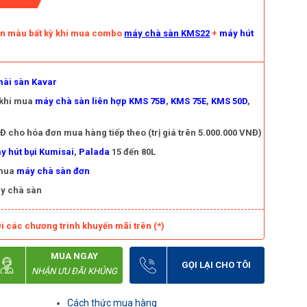
àn màu bất kỳ khi mua combo
máy chà sàn KMS22
+
máy hút
ài sàn Kavar
 khi mua
máy chà sàn liên hợp KMS 75B
,
KMS 75E
,
KMS 50D
,
 cho hóa đơn mua hàng tiếp theo (trị giá trên 5.000.000 VNĐ)
y hút bụi Kumisai
,
Palada
15 đến 80L
 mua
máy chà sàn đơn
y chà sàn
i các chương trình khuyến mãi trên (*)
MUA NGAY
GỌI LẠI CHO TÔI
NHẬN ƯU ĐÃI KHỦNG
Cách thức mua hàng