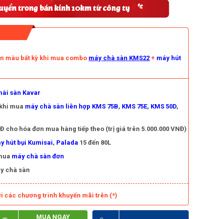
àn màu bất kỳ khi mua combo
máy chà sàn KMS22
+
máy hút
ài sàn Kavar
 khi mua
máy chà sàn liên hợp KMS 75B
,
KMS 75E
,
KMS 50D
,
 cho hóa đơn mua hàng tiếp theo (trị giá trên 5.000.000 VNĐ)
y hút bụi Kumisai
,
Palada
15 đến 80L
 mua
máy chà sàn đơn
y chà sàn
i các chương trình khuyến mãi trên (*)
MUA NGAY