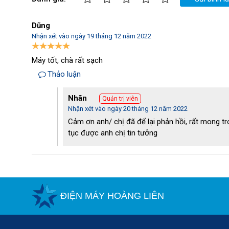
Dũng
Nhận xét vào ngày 19 tháng 12 năm 2022
Máy tốt, chà rất sạch
Thảo luận
Nhãn
Quản trị viên
Nhận xét vào ngày 20 tháng 12 năm 2022
Cảm ơn anh/ chị đã để lại phản hồi, rất mong tro
tục được anh chị tin tưởng
BR 47/35 Esc sở hữu nhiều ưu điểm thu hút n
ĐIỆN MÁY HOÀNG LIÊN
Hơn nữa, thiết bị không phát ra tiếng ồn quá lớn trong quá
hành ổn định theo thời gian. Qua đó, hạn chế được sự cố 