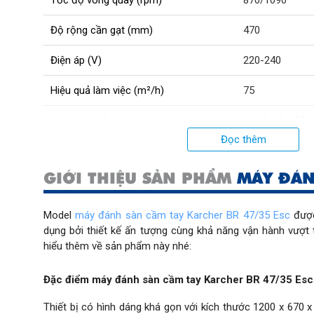
Tốc độ vòng quay (rpm)
870/1090
Độ rộng cần gạt (mm)
470
Điện áp (V)
220-240
Hiệu quả làm việc (m²/h)
75
Kích thước (cm)
112.9x48x103.1
Đọc thêm
Công suất motor chà (W)
1100
GIỚI THIỆU SẢN PHẨM
MÁY ĐÁN
Công suất motor hút (W)
800
Độ ồn (dB)
75
Model 
máy đánh sàn cầm tay Karcher BR 47/35 Esc
 đượ
dụng bởi thiết kế ấn tượng cùng khả năng vận hành vượt t
Trọng lượng (kg)
90
hiểu thêm về sản phẩm này nhé:
Tần số (Hz)
50
Đặc điểm máy đánh sàn cầm tay Karcher BR 47/35 Esc
Vận hành bằng
Điện
Thiết bị có hình dáng khá gọn với kích thước 1200 x 670 