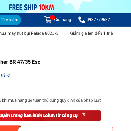
0
Giỏ hàng
0987779682
Tìm kiếm
út bụi Palada 802J-3
Giảm giá lên đến 1 triệu đồng khi mua M
her BR 47/35 Esc
trả lời
 khi mua hàng để tuân thủ đúng quy định của pháp luật