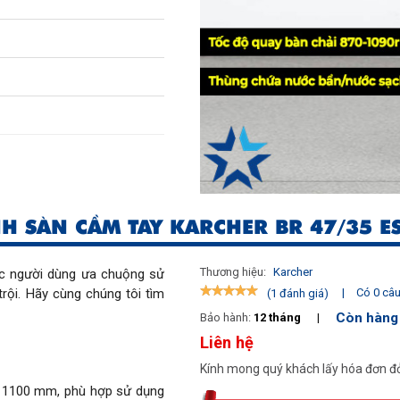
H SÀN CẦM TAY KARCHER BR 47/35 E
Thương hiệu:
Karcher
c người dùng ưa chuộng sử 
rội. Hãy cùng chúng tôi tìm 
|
Có 0 câu 
(1 đánh giá)
Còn hàng
Bảo hành:
12 tháng
|
Liên hệ
Kính mong quý khách lấy hóa đơn đỏ
x 1100 mm, phù hợp sử dụng 