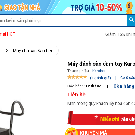
Giảm 15% khi mua máy h
mại HOT
Máy chà sàn Karcher
Máy đánh sàn cầm tay Karc
Thương hiệu:
Karcher
|
Có 0 câu 
(1 đánh giá)
Còn hàng
Bảo hành:
12 tháng
|
Liên hệ
Kính mong quý khách lấy hóa đơn đỏ
KHUYẾN MÃI