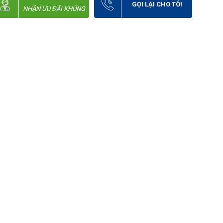
GỌI LẠI CHO TÔI
NHẬN ƯU ĐÃI KHỦNG