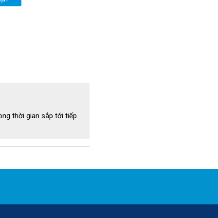
ng thời gian sắp tới tiếp
gười tiêu dùng
 trình sử dụng, giúp máy vận 
hỏng hóc phát sinh và giảm 