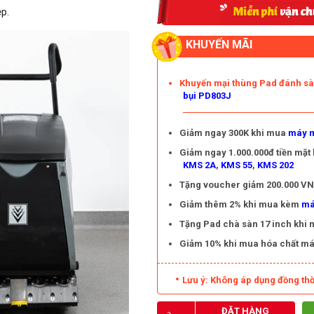
p.
KHUYẾN MÃI
Khuyến mại thùng Pad đánh s
bụi PD803J
Giảm ngay 300K khi mua
máy m
Giảm ngay 1.000.000đ tiền mặt
KMS 2A
,
KMS 55
,
KMS 202
Tặng voucher giảm 200.000 VNĐ
Giảm thêm 2% khi mua kèm
má
Tặng Pad chà sàn 17 inch khi
Giảm 10% khi mua hóa chất má
Lưu ý: Không áp dụng đồng thờ
ĐẶT HÀNG