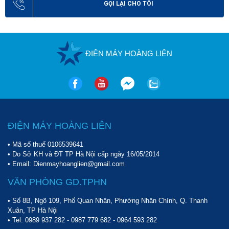
GỌI LẠI CHO TÔI
ĐIỆN MÁY HOÀNG LIÊN
ĐIỆN MÁY HOÀNG LIÊN
• Mã số thuế 0106539641
• Do Sở KH và ĐT TP Hà Nội cấp ngày 16/05/2014
• Email: Dienmayhoanglien@gmail.com
VĂN PHÒNG GD.TPHN
• Số 8B, Ngõ 109, Phố Quan Nhân, Phường Nhân Chính, Q. Thanh
Xuân, TP Hà Nội
• Tel:
0989 937 282
-
0987 779 682
-
0964 593 282