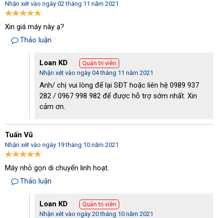
Nhận xét vào ngày 02 tháng 11 năm 2021
xuất, khách sạn…
Xin giá máy này ạ?
Với những thông tin đã được chia sẻ về máy chà sàn 
Kungfu 
Clean AS 1500
, hy vọng người dùng nắm vững về 
máy chà sàn
Thảo luận
Kungfu Clean
trước khi chọn mua thiết bị. Để đảm bảo chọn mua 
được sản phẩm 
máy đánh bóng sàn bê tông
 chính hãng và đảm 
Loan KD
Quản trị viên
Nhận xét vào ngày 04 tháng 11 năm 2021
bảo chất lượng, khách hàng nên tìm đến các địa chỉ phân phối uy 
Anh/ chị vui lòng để lại SĐT hoặc liên hệ 0989 937
tín như 
điện máy Hoàng Liên
. Hãy liên hệ trực tiếp với công ty qua 
282 / 0967 998 982 để được hỗ trợ sớm nhất. Xin
hotline 
0989 937 282
 và nghe hỗ trợ, tư vấn chi tiết.
cảm ơn.
Tuấn Vũ
Nhận xét vào ngày 19 tháng 10 năm 2021
Máy nhỏ gọn di chuyển linh hoạt.
Thảo luận
Loan KD
Quản trị viên
Nhận xét vào ngày 20 tháng 10 năm 2021