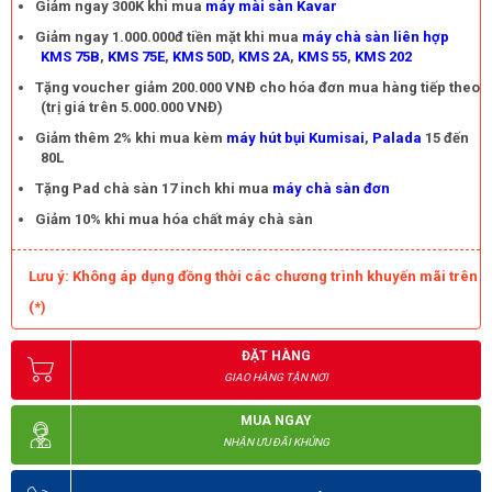
Giảm ngay 300K khi mua
máy mài sàn Kavar
Giảm ngay 1.000.000đ tiền mặt khi mua
máy chà sàn liên hợp
KMS 75B
,
KMS 75E
,
KMS 50D
,
KMS 2A
,
KMS 55
,
KMS 202
Tặng voucher giảm 200.000 VNĐ cho hóa đơn mua hàng tiếp theo
(trị giá trên 5.000.000 VNĐ)
Giảm thêm 2% khi mua kèm
máy hút bụi Kumisai
,
Palada
15 đến
80L
Tặng Pad chà sàn 17 inch khi mua
máy chà sàn đơn
Giảm 10% khi mua hóa chất máy chà sàn
Lưu ý: Không áp dụng đồng thời các chương trình khuyến mãi trên
(*)
ĐẶT HÀNG
GIAO HÀNG TẬN NƠI
MUA NGAY
NHẬN ƯU ĐÃI KHỦNG