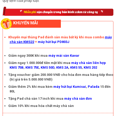
quy định của pháp luật
KHUYẾN MÃI
Khuyến mại thùng Pad đánh sàn màu bất kỳ khi mua combo
máy
chà sàn KMS22
+
máy hút bụi PD803J
Giảm ngay 300K khi mua
máy mài sàn Kavar
Giảm ngay 1.000.000đ tiền mặt khi mua
máy chà sàn liên hợp
KMS 75B
,
KMS 75E
,
KMS 50D
,
KMS 2A
,
KMS 55
,
KMS 202
Tặng voucher giảm 200.000 VNĐ cho hóa đơn mua hàng tiếp theo
(trị giá trên 5.000.000 VNĐ)
Giảm thêm 2% khi mua kèm
máy hút bụi Kumisai
,
Palada
15 đến
80L
Tặng Pad chà sàn 17 inch khi mua
máy chà sàn đơn
Giảm 10% khi mua hóa chất máy chà sàn