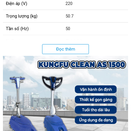
Điện áp (V)
220
Trọng lượng (kg)
50.7
Tần số (Hz)
50
Xuất xứ
Chính hãng
Đọc thêm
Phụ kiện
Tay cầm
Bảo hành (tháng)
12