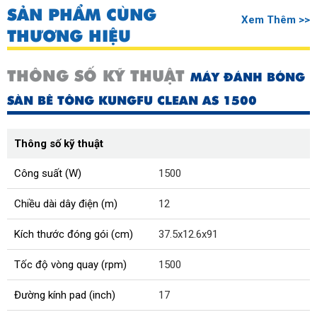
SẢN PHẨM CÙNG
Xem Thêm >>
THƯƠNG HIỆU
THÔNG SỐ KỸ THUẬT
MÁY ĐÁNH BÓNG
SÀN BÊ TÔNG KUNGFU CLEAN AS 1500
Thông số kỹ thuật
Công suất (W)
1500
Chiều dài dây điện (m)
12
Kích thước đóng gói (cm)
37.5x12.6x91
Tốc độ vòng quay (rpm)
1500
Đường kính pad (inch)
17