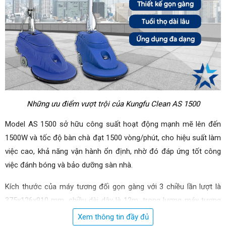
Những ưu điểm vượt trội của Kungfu Clean AS 1500
Model 
AS 1500 
sở hữu công suất hoạt động mạnh mẽ lên đến 
1500W và tốc độ bàn chà đạt 1500 vòng/phút, cho hiệu suất làm 
việc cao, khả năng vận hành ổn định, nhờ đó đáp ứng tốt công 
việc đánh bóng và bảo dưỡng sàn nhà.
Kích thước của máy tương đối gọn gàng với 3 chiều lần lượt là 
375x126x910 mm, chiều dài dây là 12m; trọng lượng máy tương 
đối nhẹ, giúp người dùng thuận tiện trong quá trình sử dụng, tiết 
Xem thông tin đầy đủ