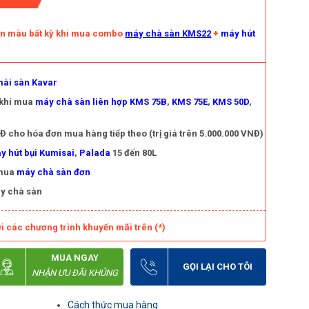
àn màu bất kỳ khi mua combo
máy chà sàn KMS22
+
máy hút
ài sàn Kavar
 khi mua
máy chà sàn liên hợp KMS 75B
,
KMS 75E
,
KMS 50D
,
 cho hóa đơn mua hàng tiếp theo (trị giá trên 5.000.000 VNĐ)
y hút bụi Kumisai
,
Palada
15 đến 80L
 mua
máy chà sàn đơn
y chà sàn
i các chương trình khuyến mãi trên (*)
MUA NGAY
GỌI LẠI CHO TÔI
NHẬN ƯU ĐÃI KHỦNG
Cách thức mua hàng