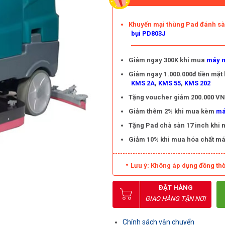
Khuyến mại thùng Pad đánh s
bụi PD803J
Giảm ngay 300K khi mua
máy m
Giảm ngay 1.000.000đ tiền mặt
KMS 2A
,
KMS 55
,
KMS 202
Tặng voucher giảm 200.000 VNĐ
Giảm thêm 2% khi mua kèm
má
Tặng Pad chà sàn 17 inch khi
Giảm 10% khi mua hóa chất má
Lưu ý: Không áp dụng đồng thờ
ĐẶT HÀNG
GIAO HÀNG TẬN NƠI
Chính sách vận chuyển