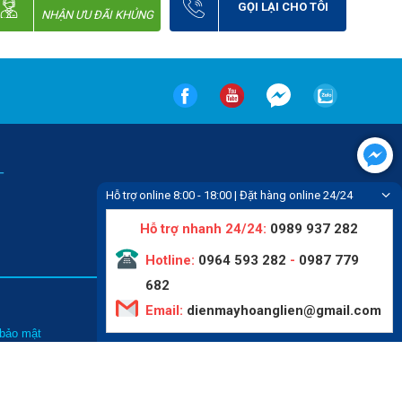
GỌI LẠI CHO TÔI
NHẬN ƯU ĐÃI KHỦNG
-
Hỗ trợ online 8:00 - 18:00 | Đặt hàng online 24/24
Hỗ trợ nhanh 24/24:
0989 937 282
Hotline:
0964 593 282
-
0987 779
682
Email:
dienmayhoanglien@gmail.com
Tin tức
 bảo mật
Liên hệ
hức mua hàng
Video
thanh toán
Giới thiệu