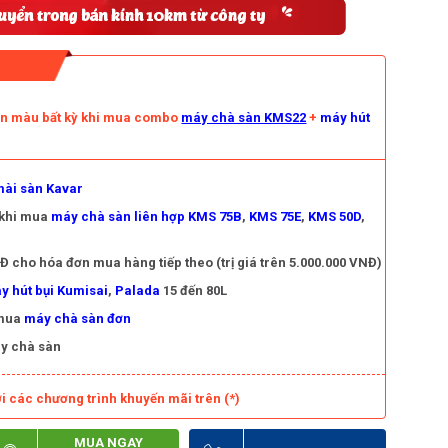
àn màu bất kỳ khi mua combo
máy chà sàn KMS22
+
máy hút
ài sàn Kavar
 khi mua
máy chà sàn liên hợp KMS 75B
,
KMS 75E
,
KMS 50D
,
 cho hóa đơn mua hàng tiếp theo (trị giá trên 5.000.000 VNĐ)
y hút bụi Kumisai
,
Palada
15 đến 80L
 mua
máy chà sàn đơn
y chà sàn
i các chương trình khuyến mãi trên (*)
MUA NGAY