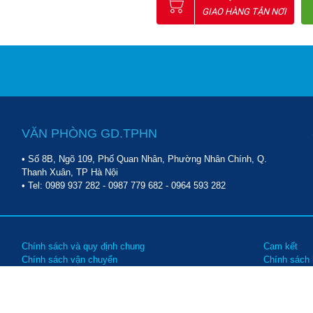
GIAO HÀNG TẬN NƠI
VĂN PHÒNG GD.TPHN
• Số 8B, Ngõ 109, Phố Quan Nhân, Phường Nhân Chính, Q.
Thanh Xuân, TP Hà Nội
• Tel:
0989 937 282
-
0987 779 682
-
0964 593 282
Chính sách và quy định chung
Cam kết
Chính sách vận chuyển
Chính sách
Chính sách bảo trì, bảo hành
Các hình t
Chính sách đổi trả hàng
Hướng dẫn 