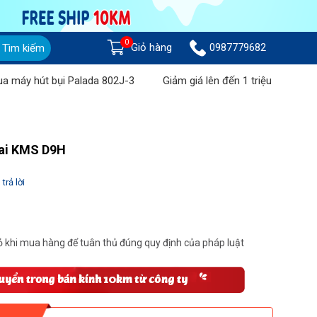
0
Giỏ hàng
0987779682
Tìm kiếm
hút bụi Palada 802J-3
Giảm giá lên đến 1 triệu đồng khi mua 
sai KMS D9H
trả lời
 khi mua hàng để tuân thủ đúng quy định của pháp luật