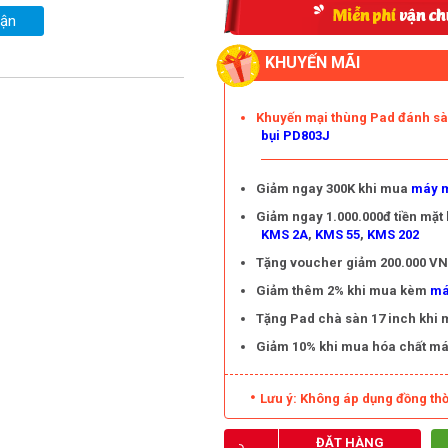
uận
KHUYẾN MÃI
Khuyến mại thùng Pad đánh s
bụi PD803J
Giảm ngay 300K khi mua
máy m
Giảm ngay 1.000.000đ tiền mặt
KMS 2A
,
KMS 55
,
KMS 202
Tặng voucher giảm 200.000 VNĐ
Giảm thêm 2% khi mua kèm
má
Tặng Pad chà sàn 17 inch khi
Giảm 10% khi mua hóa chất má
Lưu ý: Không áp dụng đồng thờ
ĐẶT HÀNG