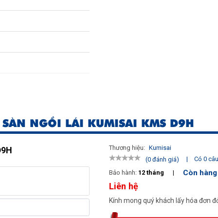
 SÀN NGỒI LÁI KUMISAI KMS D9H
Thương hiệu:
Kumisai
D9H
|
Có 0 câu 
(0 đánh giá)
Còn hàng
Bảo hành:
12 tháng
|
Liên hệ
Kính mong quý khách lấy hóa đơn đỏ