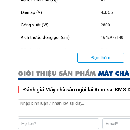
Áp lực bàn chà (kg)
47
Điện áp (V)
4xDC6
Công suất (W)
2800
Kích thước đóng gói (cm)
164x97x140
Độ rộng làm sạch (mm)
860
Đọc thêm
Bán kính quay vòng (cm)
120
GIỚI THIỆU SẢN PHẨM
MÁY CHÀ
Độ rộng cần gạt (mm)
1220
Dung tích bình chứa nước sạch (L)
120
Đánh giá Máy chà sàn ngồi lái Kumisai KMS 
Dung lượng acquy (Ah)
200
Xuất xứ
Chính hãng
Tốc độ di chuyển (km/h)
0-6.5