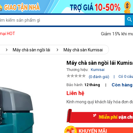
Giảm 15% khi mua máy 
mại HOT
Máy chà sàn ngồi lái
Máy chà sàn Kumisai
Máy chà sàn ngồi lái Kumi
Thương hiệu:
Kumisai
|
Có 0 câu 
(0 đánh giá)
Còn hàng
Bảo hành:
12 tháng
|
Liên hệ
Kính mong quý khách lấy hóa đơn đỏ
KHUYẾN MÃI