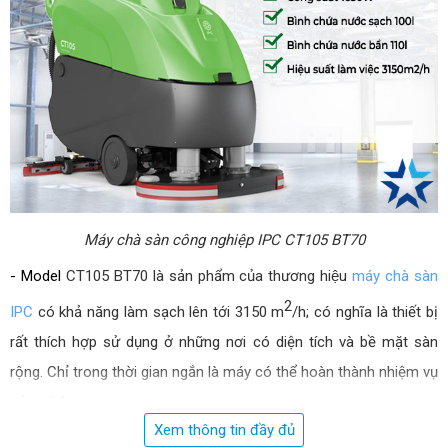
Máy chà sàn công nghiệp IPC CT105 BT70
- 
Model
CT105 BT70 là sản phẩm của thương hiệu 
máy chà sàn 
2
IPC
 có khả năng làm sạch lên tới 3150 m
/h; có nghĩa là thiết bị 
rất thích hợp sử dụng ở những nơi có diện tích và bề mặt sàn 
rộng. Chỉ trong thời gian ngắn là máy có thể hoàn thành nhiệm vụ 
của mình.
Xem thông tin đầy đủ
- Máy có kích thước và trọng lượng khá lớn nhưng đây không còn 