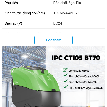
Phụ kiện
Bàn chải
;
Sạc
;
Pin
Kích thước đóng gói (cm)
159.6x74.4x107.5
Điện áp (V)
DC24
Hiệu quả làm việc (m²/h)
3150
Đọc thêm
Độ rộng cần gạt (mm)
950
Tốc độ di chuyển (km/h)
4.5
Áp lực bàn chà (kg)
67
Dung tích bình chứa nước bẩn
110
(L)
Dung tích bình chứa nước sạch
100
(L)
Trọng lượng (kg)
164