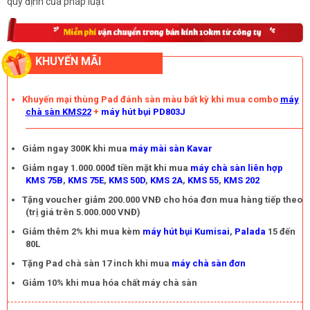
quy định của pháp luật
KHUYẾN MÃI
Khuyến mại thùng Pad đánh sàn màu bất kỳ khi mua combo
máy
chà sàn KMS22
+
máy hút bụi PD803J
Giảm ngay 300K khi mua
máy mài sàn Kavar
Giảm ngay 1.000.000đ tiền mặt khi mua
máy chà sàn liên hợp
KMS 75B
,
KMS 75E
,
KMS 50D
,
KMS 2A
,
KMS 55
,
KMS 202
Tặng voucher giảm 200.000 VNĐ cho hóa đơn mua hàng tiếp theo
(trị giá trên 5.000.000 VNĐ)
Giảm thêm 2% khi mua kèm
máy hút bụi Kumisai
,
Palada
15 đến
80L
Tặng Pad chà sàn 17 inch khi mua
máy chà sàn đơn
Giảm 10% khi mua hóa chất máy chà sàn