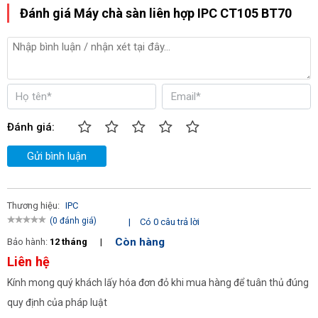
Đánh giá Máy chà sàn liên hợp IPC CT105 BT70
là vấn đề bởi được tích hợp tay đẩy và bánh xe di chuyển linh 
hoạt; người dùng có thể đưa máy tới mọi vị trí làm sạch trong 
mọi không gian rộng lớn dễ dàng, không gặp bất cứ trở ngại gì.
- Ngoài ra, IPC CT105 BT70 là loại 
máy chà sàn dùng bình
 nhưng 
có thể vận hành liên tục trong 4,5 giờ đồng hồ, rất thích hợp với 
Đánh giá:
những công việc với tần suất thường xuyên và liên tục; giúp tăng 
Gửi bình luận
năng suất công việc, hoàn thành đúng tiến độ, đảm bảo hiệu quả 
công việc tối ưu.
Thương hiệu:
IPC
(0 đánh giá)
|
Có 0 câu trả lời
Còn hàng
Bảo hành:
12 tháng
|
Liên hệ
Kính mong quý khách lấy hóa đơn đỏ khi mua hàng để tuân thủ đúng
quy định của pháp luật