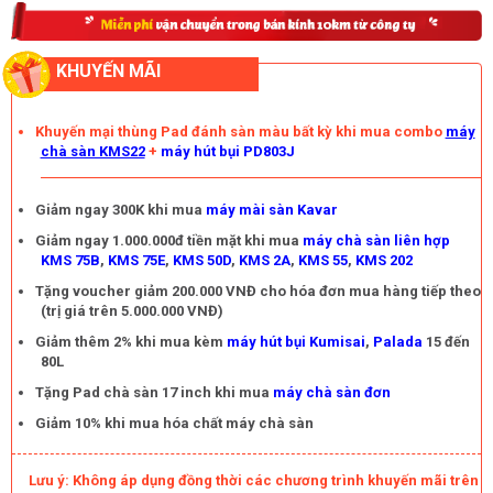
KHUYẾN MÃI
Khuyến mại thùng Pad đánh sàn màu bất kỳ khi mua combo
máy
chà sàn KMS22
+
máy hút bụi PD803J
Đ
ặc điểm của m
áy chà sàn IPC CT105 thu hút khách hàng
Giảm ngay 300K khi mua
máy mài sàn Kavar
- Đầu tư một chiếc 
máy chà sàn nhà xưởng
 model IPC CT105 
Giảm ngay 1.000.000đ tiền mặt khi mua
máy chà sàn liên hợp
BT70, các doanh nghiệp sẽ giảm được chi phí thuê nhân công, 
KMS 75B
,
KMS 75E
,
KMS 50D
,
KMS 2A
,
KMS 55
,
KMS 202
tiết kiệm chi phí mua dụng cụ lau sàn. Hơn nữa, thiết bị được sản 
Tặng voucher giảm 200.000 VNĐ cho hóa đơn mua hàng tiếp theo
(trị giá trên 5.000.000 VNĐ)
xuất trên dây chuyền hiện đại và được kiểm định chất lượng khắt 
Giảm thêm 2% khi mua kèm
máy hút bụi Kumisai
,
Palada
15 đến
khe nên ít xảy ra sự cố hỏng hóc, giảm thiểu chi phí sửa chữa và 
80L
thay thế linh kiện trong tương lai.
Tặng Pad chà sàn 17 inch khi mua
máy chà sàn đơn
Giảm 10% khi mua hóa chất máy chà sàn
Hy vọng với những ưu điểm trên của 
máy chà sàn liên hợp IPC 
CT105 BT70
 quý khách sẽ lựa chọn cho mình được thiết bị phù 
Lưu ý: Không áp dụng đồng thời các chương trình khuyến mãi trên