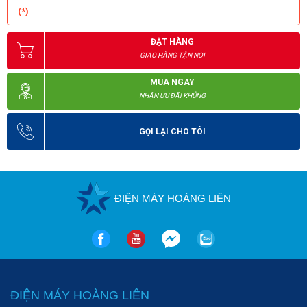
hợp với điều kiện sử dụng của đơn vị mình. Để sở hữu sản phẩm 
(*)
với giá ưu đãi, khách hàng vui lòng liên hệ hotline ☎️ 
0989 937 
282
 để được nghe nhân viên Điện máy Hoàng Liên tư vấn cụ thể 
ĐẶT HÀNG
GIAO HÀNG TẬN NƠI
và nhanh chóng.
MUA NGAY
NHẬN ƯU ĐÃI KHỦNG
GỌI LẠI CHO TÔI
ĐIỆN MÁY HOÀNG LIÊN
ĐIỆN MÁY HOÀNG LIÊN