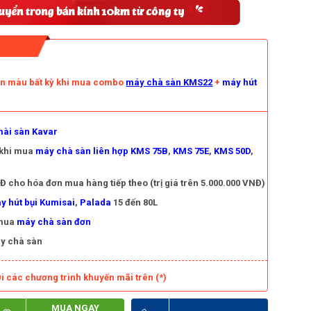
àn màu bất kỳ khi mua combo
máy chà sàn KMS22
+
máy hút
ài sàn Kavar
 khi mua
máy chà sàn liên hợp KMS 75B
,
KMS 75E
,
KMS 50D
,
 cho hóa đơn mua hàng tiếp theo (trị giá trên 5.000.000 VNĐ)
y hút bụi Kumisai
,
Palada
15 đến 80L
 mua
máy chà sàn đơn
y chà sàn
i các chương trình khuyến mãi trên (*)
MUA NGAY