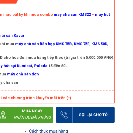
àn màu bất kỳ khi mua combo
máy chà sàn KMS22
+
máy hút
ài sàn Kavar
 khi mua
máy chà sàn liên hợp KMS 75B
,
KMS 75E
,
KMS 50D
,
 cho hóa đơn mua hàng tiếp theo (trị giá trên 5.000.000 VNĐ)
y hút bụi Kumisai
,
Palada
15 đến 80L
 mua
máy chà sàn đơn
y chà sàn
i các chương trình khuyến mãi trên (*)
MUA NGAY
GỌI LẠI CHO TÔI
NHẬN ƯU ĐÃI KHỦNG
Cách thức mua hàng