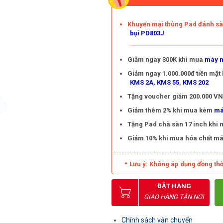
Khuyến mại thùng Pad đánh s
bụi PD803J
Giảm ngay 300K khi mua
máy m
Giảm ngay 1.000.000đ tiền mặt
KMS 2A
,
KMS 55
,
KMS 202
Tặng voucher giảm 200.000 VNĐ
Giảm thêm 2% khi mua kèm
má
Tặng Pad chà sàn 17 inch khi
Giảm 10% khi mua hóa chất má
Lưu ý: Không áp dụng đồng thờ
ĐẶT HÀNG
GIAO HÀNG TẬN NƠI
Chính sách vận chuyển