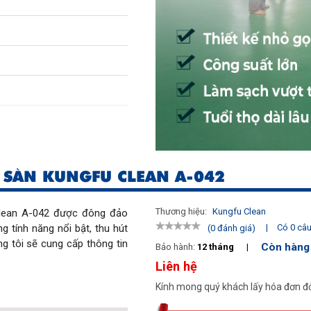
 SÀN KUNGFU CLEAN A-042
Thương hiệu:
Kungfu Clean
lean A-042 được đông đảo 
 tính năng nổi bật, thu hút 
|
Có 0 câu 
(0 đánh giá)
g tôi sẽ cung cấp thông tin 
Còn hàng
Bảo hành:
12 tháng
|
Liên hệ
Kính mong quý khách lấy hóa đơn đỏ