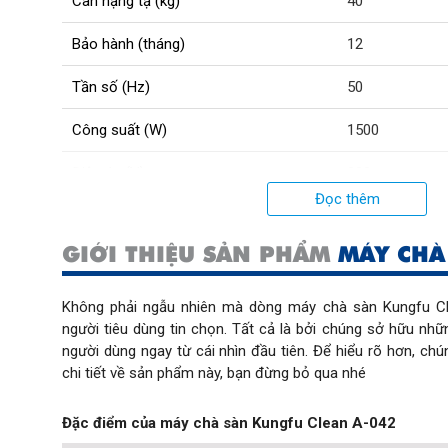
Cân nặng tạ (kg)
40
Bảo hành (tháng)
12
Tần số (Hz)
50
Công suất (W)
1500
Điện áp (V)
220
Đọc thêm
Đường kính pad (inch)
17
GIỚI THIỆU SẢN PHẨM
MÁY CHÀ
Độ rộng làm sạch (mm)
460
Tốc độ vòng quay (rpm)
186
Không phải ngẫu nhiên mà dòng máy chà sàn Kungfu C
người tiêu dùng tin chọn. Tất cả là bởi chúng sở hữu những
người dùng ngay từ cái nhìn đầu tiên. Để hiểu rõ hơn, chún
chi tiết về sản phẩm này, bạn đừng bỏ qua nhé
Đặc điểm của máy chà sàn Kungfu Clean A-042