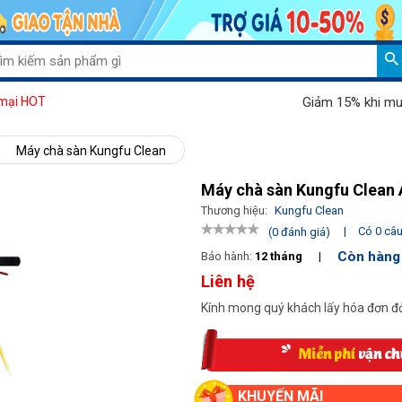
Giảm 15% khi mua máy hú
mại HOT
Máy chà sàn Kungfu Clean
Máy chà sàn Kungfu Clean
Thương hiệu:
Kungfu Clean
|
Có 0 câu 
(0 đánh giá)
Còn hàng
Bảo hành:
12 tháng
|
Liên hệ
Kính mong quý khách lấy hóa đơn đỏ
KHUYẾN MÃI