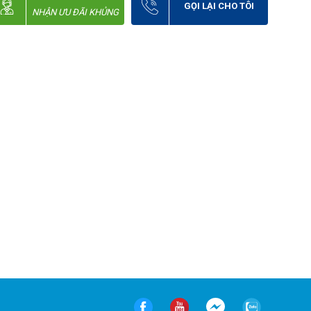
GỌI LẠI CHO TÔI
NHẬN ƯU ĐÃI KHỦNG