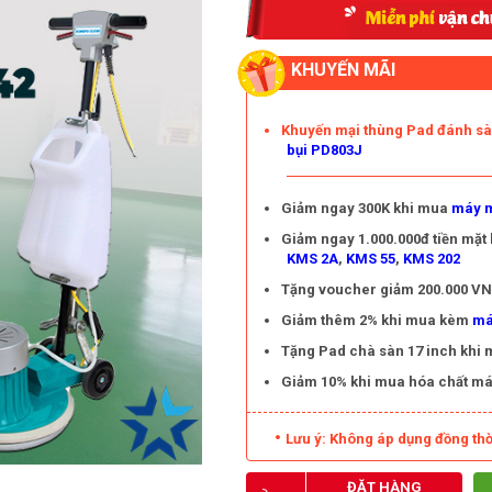
KHUYẾN MÃI
Khuyến mại thùng Pad đánh s
bụi PD803J
Giảm ngay 300K khi mua
máy m
Giảm ngay 1.000.000đ tiền mặt
KMS 2A
,
KMS 55
,
KMS 202
Tặng voucher giảm 200.000 VNĐ
Giảm thêm 2% khi mua kèm
má
Tặng Pad chà sàn 17 inch khi
Giảm 10% khi mua hóa chất má
Lưu ý: Không áp dụng đồng thờ
ĐẶT HÀNG