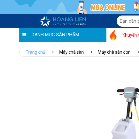
DANH MỤC SẢN PHẨM
Khuyến 
Trang chủ
Máy chà sàn
Máy chà sàn đơn