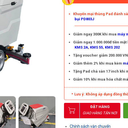
Khuyến mại thùng Pad đánh s
bụi PD803J
Giảm ngay 300K khi mua
máy m
Giảm ngay 1.000.000đ tiền mặt
KMS 2A
,
KMS 55
,
KMS 202
Tặng voucher giảm 200.000 VNĐ
Giảm thêm 2% khi mua kèm
má
Tặng Pad chà sàn 17 inch khi
Giảm 10% khi mua hóa chất má
Lưu ý: Không áp dụng đồng thờ
ĐẶT HÀNG
GIAO HÀNG TẬN NƠI
Chính sách vận chuyển