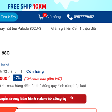
0
Giỏ hàng
0987779682
Tìm kiếm
bụi Palada 802J-3
Giảm giá lên đến 1 triệu đồng khi mua Máy 
S 68C
trả lời
Còn hàng
h:
12 tháng
|
đ
-7%
.000
(Giá chưa bao gồm VAT)
 khi mua hàng để tuân thủ đúng quy định của pháp luật