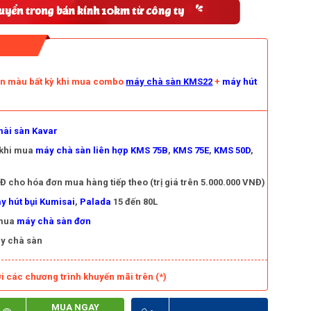
àn màu bất kỳ khi mua combo
máy chà sàn KMS22
+
máy hút
ài sàn Kavar
 khi mua
máy chà sàn liên hợp KMS 75B
,
KMS 75E
,
KMS 50D
,
 cho hóa đơn mua hàng tiếp theo (trị giá trên 5.000.000 VNĐ)
y hút bụi Kumisai
,
Palada
15 đến 80L
 mua
máy chà sàn đơn
y chà sàn
i các chương trình khuyến mãi trên (*)
MUA NGAY