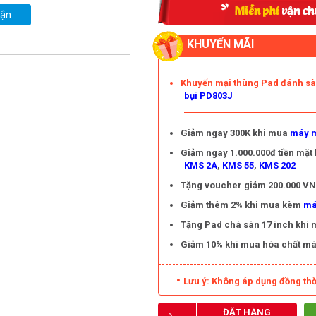
uận
KHUYẾN MÃI
Khuyến mại thùng Pad đánh s
bụi PD803J
Giảm ngay 300K khi mua
máy m
Giảm ngay 1.000.000đ tiền mặt
KMS 2A
,
KMS 55
,
KMS 202
Tặng voucher giảm 200.000 VNĐ
Giảm thêm 2% khi mua kèm
má
Tặng Pad chà sàn 17 inch khi
Giảm 10% khi mua hóa chất má
Lưu ý: Không áp dụng đồng thờ
ĐẶT HÀNG