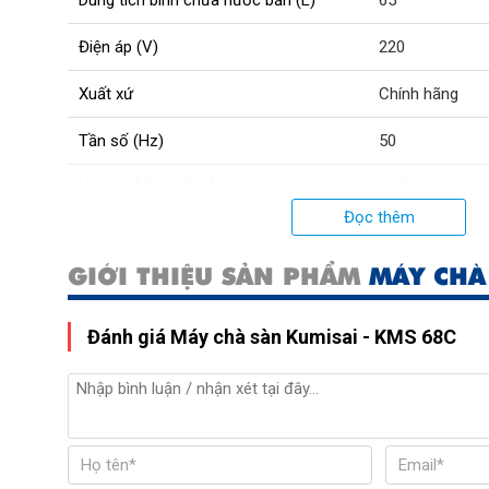
Dung tích bình chứa nước bẩn (L)
65
Điện áp (V)
220
Xuất xứ
Chính hãng
Tần số (Hz)
50
Hiệu quả làm việc (m²/h)
2600
Đọc thêm
GIỚI THIỆU SẢN PHẨM
MÁY CHÀ
Đánh giá Máy chà sàn Kumisai - KMS 68C