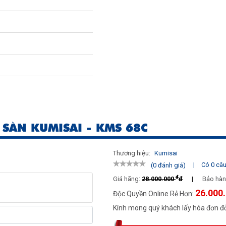
 SÀN KUMISAI - KMS 68C
Thương hiệu:
Kumisai
|
Có 0 câu 
(0 đánh giá)
đ
Giá hãng:
28.000.000
đ
|
Bảo hàn
26.000
Độc Quyền Online Rẻ Hơn:
Kính mong quý khách lấy hóa đơn đỏ