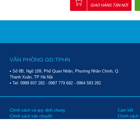
GIAO HÀNG TẬN NƠI
VĂN PHÒNG GD.TPHN
• Số 8B, Ngõ 109, Phố Quan Nhân, Phường Nhân Chính, Q.
Thanh Xuân, TP Hà Nội
• Tel:
0989 937 282
-
0987 779 682
-
0964 593 282
Chính sách và quy định chung
Cam kết
Chính sách vận chuyển
Chính sách
Chính sách bảo trì, bảo hành
Các hình t
Chính sách đổi trả hàng
Hướng dẫn 