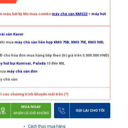
àn màu bất kỳ khi mua combo
máy chà sàn KMS22
+
máy hút
ài sàn Kavar
 khi mua
máy chà sàn liên hợp KMS 75B
,
KMS 75E
,
KMS 50D
,
 cho hóa đơn mua hàng tiếp theo (trị giá trên 5.000.000 VNĐ)
y hút bụi Kumisai
,
Palada
15 đến 80L
 mua
máy chà sàn đơn
y chà sàn
i các chương trình khuyến mãi trên (*)
MUA NGAY
GỌI LẠI CHO TÔI
NHẬN ƯU ĐÃI KHỦNG
Cách thức mua hàng