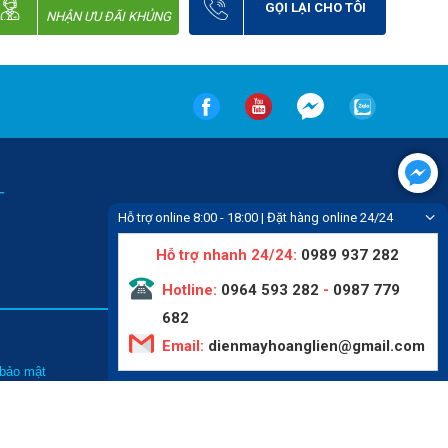
GỌI LẠI CHO TÔI
NHẬN ƯU ĐÃI KHỦNG
-
Hỗ trợ online 8:00 - 18:00 | Đặt hàng online 24/24
Hỗ trợ nhanh 24/24:
0989 937 282
Hotline:
0964 593 282
-
0987 779
682
Email:
dienmayhoanglien@gmail.com
Tin tức
 bảo mật
Liên hệ
hức mua hàng
Video
thanh toán
Giới thiệu