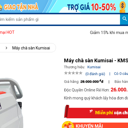
Giảm 15% khi mua máy hút 
mại HOT
Máy chà sàn Kumisai
Máy chà sàn Kumisai - KM
Thương hiệu:
Kumisai
|
Có 0 câu 
(0 đánh giá)
đ
Giá hãng:
28.000.000
đ
|
Bảo hàn
26.000
Độc Quyền Online Rẻ Hơn:
Kính mong quý khách lấy hóa đơn đỏ
KHUYẾN MÃI