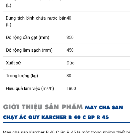
(L)
Dung tích bình chứa nước bẩn
40
(L)
Độ rộng cần gạt (mm)
850
Độ rộng làm sạch (mm)
450
Xuất xứ
Đức
Trọng lượng (kg)
80
Hiệu quả làm việc (m²/h)
1800
Kích thước (cm)
124.9x62x114.5
GIỚI THIỆU SẢN PHẨM
MÁY CHÀ SÀN
Bảo hành (tháng)
12
CHẠY ẮC QUY KARCHER B 40 C BP R 45
Vận hành bằng
Pin
Máy chà sàn Karcher B 40 C Bp R 45 là một trong những thiết bị 