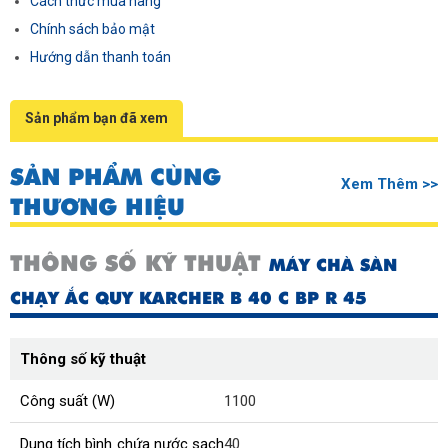
Cách thức mua hàng
Chính sách bảo mật
Hướng dẫn thanh toán
Sản phẩm bạn đã xem
SẢN PHẨM CÙNG
Xem Thêm >>
THƯƠNG HIỆU
THÔNG SỐ KỸ THUẬT
MÁY CHÀ SÀN
CHẠY ẮC QUY KARCHER B 40 C BP R 45
Thông số kỹ thuật
Công suất (W)
1100
Dung tích bình chứa nước sạch
40