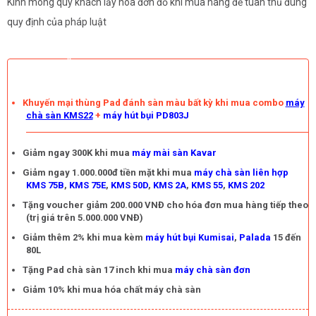
Kính mong quý khách lấy hóa đơn đỏ khi mua hàng để tuân thủ đúng
toàn, không làm ảnh hưởng đến sức khỏe và công việc của mọi 
quy định của pháp luật
người xung quanh; giúp máy vận hành êm ái, không rung lắc trong 
quá trình vận hành.
KHUYẾN MÃI
- Ngoài ra, đây là dòng 
máy chà sàn dùng acquy
 nên không gây 
Khuyến mại thùng Pad đánh sàn màu bất kỳ khi mua combo
máy
vướng víu, máy không bị cán lên dây điện như các loại máy sử 
chà sàn KMS22
+
máy hút bụi PD803J
dụng dây điện khác; thuận tiện cho việc sử dụng máy ở những 
Giảm ngay 300K khi mua
máy mài sàn Kavar
không gian rộng lớn.
Giảm ngay 1.000.000đ tiền mặt khi mua
máy chà sàn liên hợp
- Bình chứa nước bẩn/ dơ của thiết bị được thiết kế độc lập, có 
KMS 75B
,
KMS 75E
,
KMS 50D
,
KMS 2A
,
KMS 55
,
KMS 202
Tặng voucher giảm 200.000 VNĐ cho hóa đơn mua hàng tiếp theo
lưu lượng chứa là 40 lít/ thùng. Chính vì vậy mà quá trình làm việc 
(trị giá trên 5.000.000 VNĐ)
không bị gián đoạn, không phải dừng lại nhiều lần để tiếp thêm 
Giảm thêm 2% khi mua kèm
máy hút bụi Kumisai
,
Palada
15 đến
nước khi hết và đổ nước bẩn khi đầy thùng.
80L
Tặng Pad chà sàn 17 inch khi mua
máy chà sàn đơn
Giảm 10% khi mua hóa chất máy chà sàn