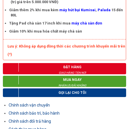
(trị giá trên 5.000.000 VNĐ)
Giảm thêm 2% khi mua kèm
máy hút bụi Kumisai
,
Palada
15 đến
80L
Tặng Pad chà sàn 17 inch khi mua
máy chà sàn đơn
Giảm 10% khi mua hóa chất máy chà sàn
Lưu ý: Không áp dụng đồng thời các chương trình khuyến mãi trên
(*)
ĐẶT HÀNG
GIAO HÀNG TẬN NƠI
MUA NGAY
NHẬN ƯU ĐÃI KHỦNG
GỌI LẠI CHO TÔI
Chính sách vận chuyển
Chính sách bảo trì, bảo hành
Chính sách đổi trả hàng