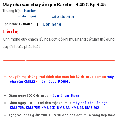
Máy chà sàn chạy ắc quy Karcher B 40 C Bp R 45
Thương hiệu:
Karcher
(0 đánh giá)
|
Có 0 câu trả lời
Còn hàng
Bảo hành:
12 tháng
|
Liên hệ
Kính mong quý khách lấy hóa đơn đỏ khi mua hàng để tuân thủ đúng
quy định của pháp luật
KHUYẾN MÃI
Khuyến mại thùng Pad đánh sàn màu bất kỳ khi mua combo
máy
chà sàn KMS22
+
máy hút bụi PD803J
Giảm ngay 300K khi mua
máy mài sàn Kavar
Giảm ngay 1.000.000đ tiền mặt khi mua
máy chà sàn liên hợp
KMS 75B
,
KMS 75E
,
KMS 50D
,
KMS 2A
,
KMS 55
,
KMS 202
Tặng voucher giảm 200.000 VNĐ cho hóa đơn mua hàng tiếp theo