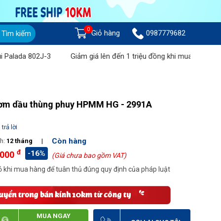
0
Giỏ hàng
0987779682
Tìm kiếm
a 802J-3
Giảm giá lên đến 1 triệu đồng khi mua Máy chà sàn liê
bơm dầu thùng phuy HPMM HG - 2991A
trả lời
Còn hàng
h:
12 tháng
|
đ
-16%
.000
(Giá chưa bao gồm VAT)
 khi mua hàng để tuân thủ đúng quy định của pháp luật
MUA NGAY