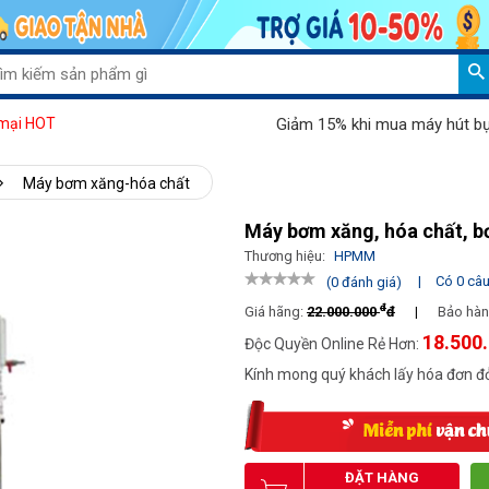
Giảm 15% khi mua máy hút bụi Palad
mại HOT
Máy bơm xăng-hóa chất
Máy bơm xăng, hóa chất, 
Thương hiệu:
HPMM
|
Có 0 câu 
(0 đánh giá)
đ
Giá hãng:
22.000.000
đ
|
Bảo hàn
18.500
Độc Quyền Online Rẻ Hơn:
Kính mong quý khách lấy hóa đơn đỏ
ĐẶT HÀNG