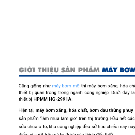
GIỚI THIỆU SẢN PHẨM
MÁY BƠM
Cũng giống như
máy bơm mỡ
thì máy bơm xăng, hóa ch
thiết bị quan trọng trong ngành công nghiệp. Dưới đây l
thiết bị
HPMM HG-2991A:
Hiện tại,
 máy bơm xăng, hóa chất, bơm dầu thùng phu
sản phẩm “làm mưa làm gió” trên thị trường. Hầu hết các
sửa chữa ô tô, khu công nghiệp đều sở hữu chiếc máy này
điểm gì vượt trội mà lại được yêu thích đến thế? 