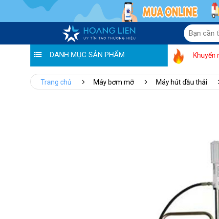
DANH MỤC SẢN PHẨM
Khuyến 
Trang chủ
Máy bơm mỡ
Máy hút dầu thải