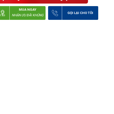
MUA NGAY
GỌI LẠI CHO TÔI
NHẬN ƯU ĐÃI KHỦNG