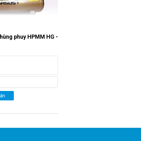
 thùng phuy HPMM HG -
âm sửa chữa ô tô 
uận
G - 2991A
 là một sản phẩm 
hủy lực. Đồng thời mọi loại 
ừ thùng phuy, bồn chứa đều 