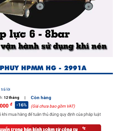
 PHUY HPMM HG - 2991A
trả lời
Còn hàng
h:
12 tháng
|
đ
-16%
.000
(Giá chưa bao gồm VAT)
 khi mua hàng để tuân thủ đúng quy định của pháp luật