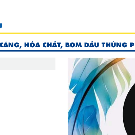
U
XĂNG, HÓA CHẤT, BƠM DẦU THÙNG P