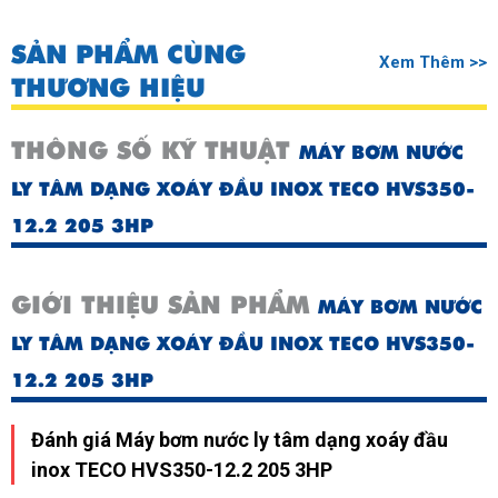
SẢN PHẨM CÙNG
Xem Thêm >>
THƯƠNG HIỆU
THÔNG SỐ KỸ THUẬT
MÁY BƠM NƯỚC
LY TÂM DẠNG XOÁY ĐẦU INOX TECO HVS350-
12.2 205 3HP
GIỚI THIỆU SẢN PHẨM
MÁY BƠM NƯỚC
LY TÂM DẠNG XOÁY ĐẦU INOX TECO HVS350-
12.2 205 3HP
Đánh giá Máy bơm nước ly tâm dạng xoáy đầu
inox TECO HVS350-12.2 205 3HP