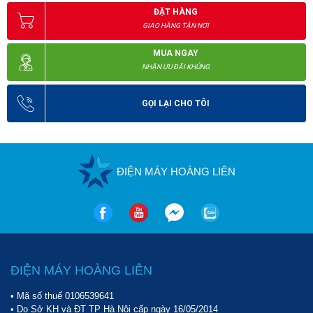
ĐẶT HÀNG
GIAO HÀNG TẬN NƠI
MUA NGAY
NHẬN ƯU ĐÃI KHỦNG
GỌI LẠI CHO TÔI
ĐIỆN MÁY HOÀNG LIÊN
ĐIỆN MÁY HOÀNG LIÊN
• Mã số thuế 0106539641
• Do Sở KH và ĐT TP Hà Nội cấp ngày 16/05/2014