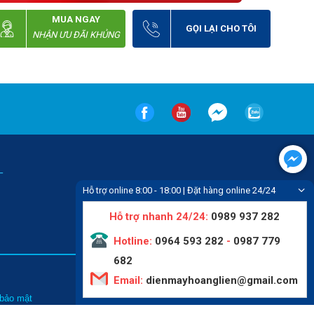
MUA NGAY
GỌI LẠI CHO TÔI
NHẬN ƯU ĐÃI KHỦNG
-
Hỗ trợ online 8:00 - 18:00 | Đặt hàng online 24/24
Hỗ trợ nhanh 24/24:
0989 937 282
Hotline:
0964 593 282
-
0987 779
682
Email:
dienmayhoanglien@gmail.com
Tin tức
 bảo mật
Liên hệ
hức mua hàng
Video