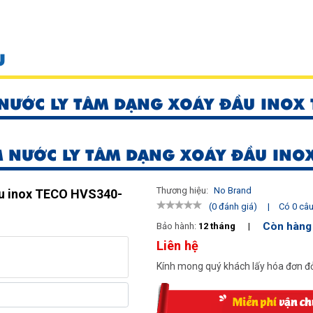
U
NƯỚC LY TÂM DẠNG XOÁY ĐẦU INOX T
 NƯỚC LY TÂM DẠNG XOÁY ĐẦU INOX
Thương hiệu:
No Brand
ầu inox TECO HVS340-
|
Có 0 câu 
(0 đánh giá)
Còn hàng
Bảo hành:
12 tháng
|
Liên hệ
Kính mong quý khách lấy hóa đơn đỏ