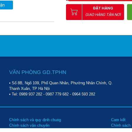
uận
ĐẶT HÀNG
GIAO HÀNG TẬN NƠI
VĂN PHÒNG GD.TPHN
• Số 8B, Ngõ 109, Phố Quan Nhân, Phường Nhân Chính, Q.
Thanh Xuân, TP Hà Nội
• Tel:
0989 937 282
-
0987 779 682
-
0964 593 282
Chính sách và quy định chung
Cam kết
Chính sách vận chuyển
Chính sách
Chính sách bảo trì, bảo hành
Các hình t