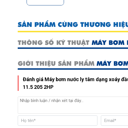
SẢN PHẨM CÙNG THƯƠNG HIỆ
THÔNG SỐ KỸ THUẬT
MÁY BƠM 
GIỚI THIỆU SẢN PHẨM
MÁY BƠM
Đánh giá Máy bơm nước ly tâm dạng xoáy đ
11.5 205 2HP