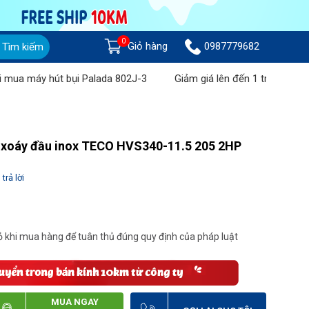
0
Giỏ hàng
0987779682
Tìm kiếm
a máy hút bụi Palada 802J-3
Giảm giá lên đến 1 triệu đồng khi
 xoáy đầu inox TECO HVS340-11.5 205 2HP
trả lời
 khi mua hàng để tuân thủ đúng quy định của pháp luật
MUA NGAY