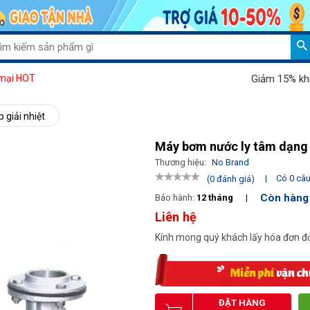
Giảm 15% khi mu
mại HOT
giải nhiệt
Máy bơm nước ly tâm dạng
Thương hiệu:
No Brand
|
Có 0 câu 
(0 đánh giá)
Còn hàng
Bảo hành:
12 tháng
|
Liên hệ
Kính mong quý khách lấy hóa đơn đỏ
ĐẶT HÀNG