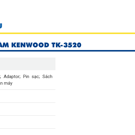
U
ÀM KENWOOD TK-3520
c
;
Adaptor
;
Pin sạc
;
Sách
ân máy