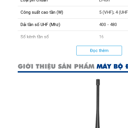
Công suất cao tần (W)
5 (VHF)
;
4 (UHF
Dải tần số UHF (Mhz)
400 - 480
Số kênh tần số
16
Thời gian sử dụng Pin (giờ)
10 - 12
Đọc thêm
Kích thước (mm)
57x118x28
GIỚI THIỆU SẢN PHẨM
MÁY BỘ 
Dung lượng pin (mAh)
3800
Băng tần sử dụng
VHF
;
UHF
Cự li liên lạc (km)
1 - 5 (tuỳ theo 