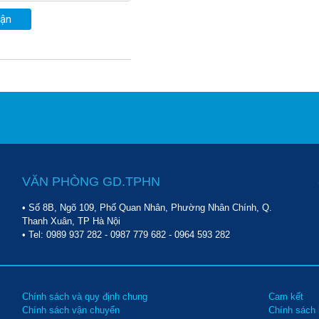
uận
VĂN PHÒNG GD.TPHN
• Số 8B, Ngõ 109, Phố Quan Nhân, Phường Nhân Chính, Q.
Thanh Xuân, TP Hà Nội
• Tel:
0989 937 282
-
0987 779 682
-
0964 593 282
Chính sách và quy định chung
Cam kết
Chính sách vận chuyển
Chính sách