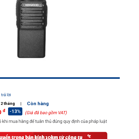
trả lời
Còn hàng
12 tháng
|
đ
-13%
0
(Giá đã bao gồm VAT)
 khi mua hàng để tuân thủ đúng quy định của pháp luật