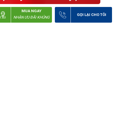
MUA NGAY
GỌI LẠI CHO TÔI
NHẬN ƯU ĐÃI KHỦNG