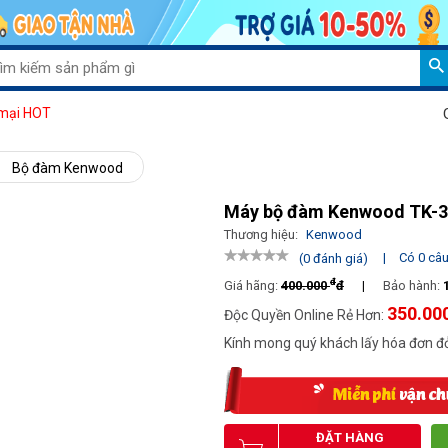
Giảm 1
mại HOT
Bộ đàm Kenwood
Máy bộ đàm Kenwood TK-
Thương hiệu:
Kenwood
|
Có 0 câu 
(0 đánh giá)
đ
Giá hãng:
400.000
đ
|
Bảo hành:
350.00
Độc Quyền Online Rẻ Hơn:
Kính mong quý khách lấy hóa đơn đỏ
ĐẶT HÀNG