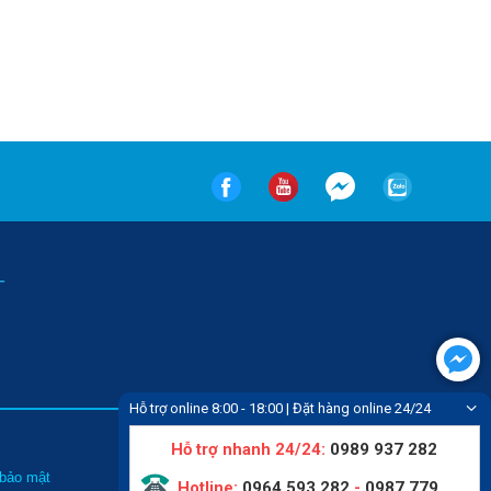
-
Hỗ trợ online 8:00 - 18:00 | Đặt hàng online 24/24
Hỗ trợ nhanh 24/24:
0989 937 282
Tin tức
 bảo mật
Liên hệ
Hotline:
0964 593 282
-
0987 779