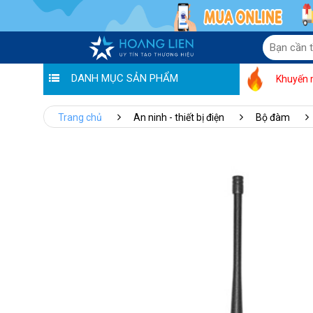
DANH MỤC SẢN PHẨM
Khuyến 
Trang chủ
An ninh - thiết bị điện
Bộ đàm