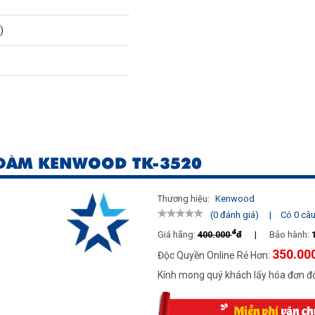
)
ĐÀM KENWOOD TK-3520
Thương hiệu:
Kenwood
|
Có 0 câu 
(0 đánh giá)
đ
Giá hãng:
400.000
đ
|
Bảo hành:
vật cản)
350.00
Độc Quyền Online Rẻ Hơn:
Kính mong quý khách lấy hóa đơn đỏ