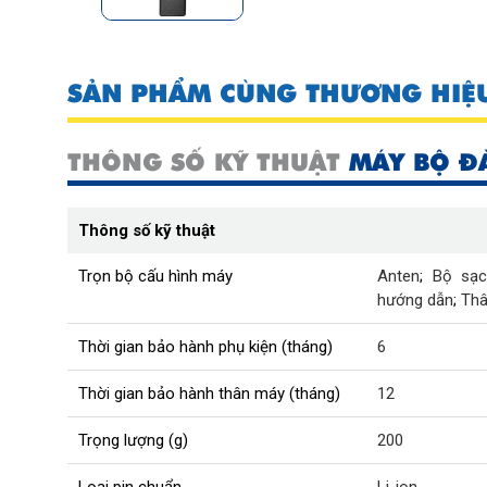
SẢN PHẨM CÙNG THƯƠNG HIỆ
THÔNG SỐ KỸ THUẬT
MÁY BỘ Đ
Thông số kỹ thuật
Trọn bộ cấu hình máy
Anten
;
Bộ sạ
hướng dẫn
;
Th
Thời gian bảo hành phụ kiện (tháng)
6
Thời gian bảo hành thân máy (tháng)
12
Trọng lượng (g)
200
Loại pin chuẩn
Li-ion