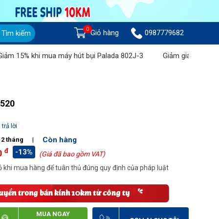
0
Giỏ hàng
0987779682
Tìm kiếm
5% khi mua máy hút bụi Palada 802J-3
Giảm giá lên đến 1 tri
3520
trả lời
Còn hàng
12 tháng
|
đ
-13%
0
(Giá đã bao gồm VAT)
 khi mua hàng để tuân thủ đúng quy định của pháp luật
MUA NGAY