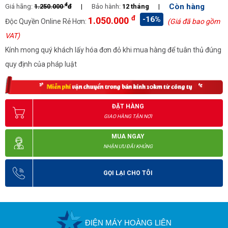
đ
Còn hàng
Giá hãng:
1.250.000
đ
|
Bảo hành:
12 tháng
|
đ
-16%
1.050.000
Độc Quyền Online Rẻ Hơn:
(Giá đã bao gồm
VAT)
Kính mong quý khách lấy hóa đơn đỏ khi mua hàng để tuân thủ đúng
quy định của pháp luật
ĐẶT HÀNG
GIAO HÀNG TẬN NƠI
MUA NGAY
NHẬN ƯU ĐÃI KHỦNG
GỌI LẠI CHO TÔI
ĐIỆN MÁY HOÀNG LIÊN