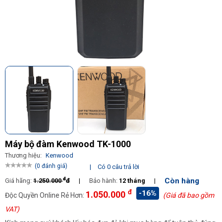
Máy bộ đàm Kenwood TK-1000
Thương hiệu:
Kenwood
(0 đánh giá)
|
Có 0 câu trả lời
đ
Còn hàng
Giá hãng:
1.250.000
đ
|
Bảo hành:
12 tháng
|
đ
-16%
1.050.000
Độc Quyền Online Rẻ Hơn:
(Giá đã bao gồm
VAT)