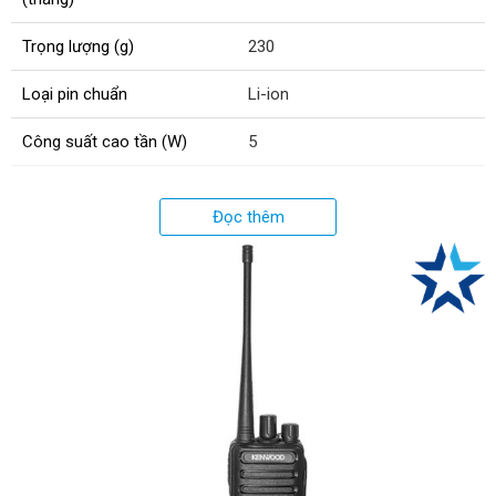
Trọng lượng (g)
230
Loại pin chuẩn
Li-ion
Công suất cao tần (W)
5
Dải tần số UHF (Mhz)
400 - 470
Đọc thêm
Số kênh tần số
16
Kích thước (mm)
55x115x33
Dung lượng pin (mAh)
2800
Băng tần sử dụng
UHF
Cự li liên lạc (km)
1 - 3 (tuỳ theo vật cản)