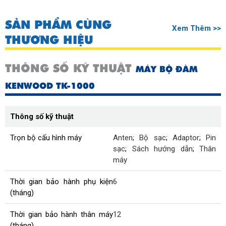
SẢN PHẨM CÙNG
Xem Thêm >>
THƯƠNG HIỆU
THÔNG SỐ KỸ THUẬT
MÁY BỘ ĐÀM
KENWOOD TK-1000
Thông số kỹ thuật
Trọn bộ cấu hình máy
Anten
;
Bộ sạc
;
Adaptor
;
Pin
sạc
;
Sách hướng dẫn
;
Thân
máy
Thời gian bảo hành phụ kiện
6
(tháng)
Thời gian bảo hành thân máy
12
(tháng)