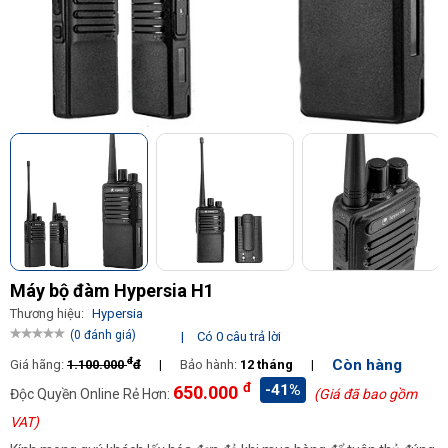
Máy bộ đàm Hypersia H1
Thương hiệu:
Hypersia
(0 đánh giá)
|
Có 0 câu trả lời
đ
Còn hàng
Giá hãng:
1.100.000
đ
|
Bảo hành:
12 tháng
|
đ
-41%
650.000
Độc Quyền Online Rẻ Hơn:
(Giá đã bao gồm
VAT)