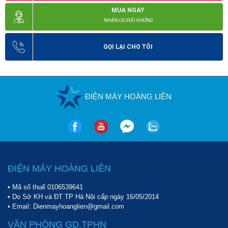
MUA NGAY
NHẬN ƯU ĐÃI KHỦNG
GỌI LẠI CHO TÔI
ĐIỆN MÁY HOÀNG LIÊN
ĐIỆN MÁY HOÀNG LIÊN
• Mã số thuế 0106539641
• Do Sở KH và ĐT TP Hà Nội cấp ngày 16/05/2014
• Email: Dienmayhoanglien@gmail.com
VĂN PHÒNG GD.TPHN