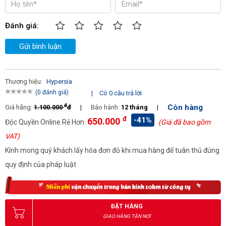
Đánh giá:
Gửi bình luận
Thương hiệu:
Hypersia
(0 đánh giá)
|
Có 0 câu trả lời
đ
Còn hàng
Giá hãng:
1.100.000
đ
|
Bảo hành:
12 tháng
|
đ
-41%
650.000
Độc Quyền Online Rẻ Hơn:
(Giá đã bao gồm
VAT)
Kính mong quý khách lấy hóa đơn đỏ khi mua hàng để tuân thủ đúng
quy định của pháp luật
ĐẶT HÀNG
GIAO HÀNG TẬN NƠI