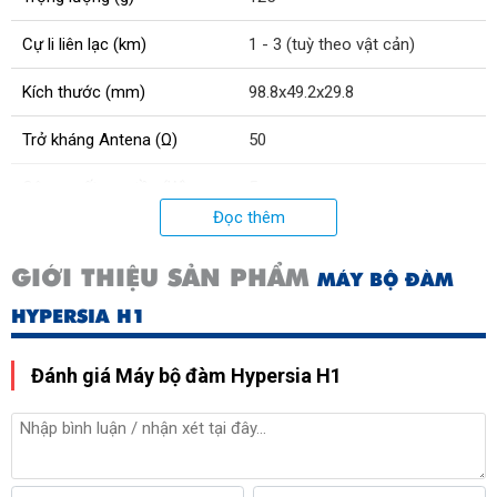
Cự li liên lạc (km)
1 - 3 (tuỳ theo vật cản)
Kích thước (mm)
98.8x49.2x29.8
Trở kháng Antena (Ω)
50
Công suất cao tần (W)
5
Đọc thêm
Độ giãn kênh (Khz)
12.5/25
GIỚI THIỆU SẢN PHẨM
MÁY BỘ ĐÀM
Công suất âm thanh (W)
0.5
HYPERSIA H1
Loại pin chuẩn
Li-ion
Đánh giá Máy bộ đàm Hypersia H1
Điện áp pin (V)
3.7
Chuẩn kín khít
IP65