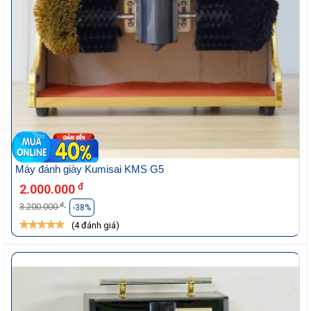
Máy đánh giày Kumisai KMS G5
đ
2.000.000
đ
3.200.000
-38%
(4 đánh giá)