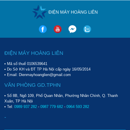
ĐIỆN MÁY HOÀNG LIÊN
ĐIỆN MÁY HOÀNG LIÊN
• Mã số thuế 0106539641
• Do Sở KH và ĐT TP Hà Nội cấp ngày 16/05/2014
• Email: Dienmayhoanglien@gmail.com
VĂN PHÒNG GD.TPHN
• Số 8B, Ngõ 109, Phố Quan Nhân, Phường Nhân Chính, Q. Thanh
Xuân, TP Hà Nội
• Tel:
0989 937 282
-
0987 779 682
-
0964 593 282
-