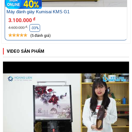
Máy đánh giày Kumisai KMS G1
đ
3.100.000
đ
4.600.000
-33%
(5 đánh giá)
VIDEO SẢN PHẨM