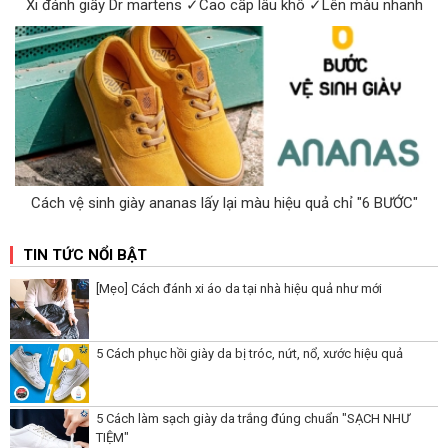
Xi đánh giầy Dr martens ✓Cao cấp lâu khô ✓Lên màu nhanh
Cách vệ sinh giày ananas lấy lại màu hiệu quả chỉ "6 BƯỚC"
TIN TỨC NỔI BẬT
[Mẹo] Cách đánh xi áo da tại nhà hiệu quả như mới
5 Cách phục hồi giày da bị tróc, nứt, nổ, xước hiệu quả
5 Cách làm sạch giày da trắng đúng chuẩn "SẠCH NHƯ
TIỆM"