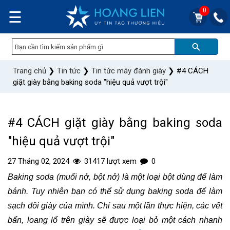
0
☰
Trang chủ
❯
Tin tức
❯
Tin tức máy đánh giày
❯
#4 CÁCH
giặt giày bằng baking soda "hiệu quả vượt trội"
#4 CÁCH giặt giày bằng baking soda
"hiệu quả vượt trội"
27 Tháng 02, 2024
31417 lượt xem
0
Baking soda (muối nở, bột nở) là một loại bột dùng để làm
bánh. Tuy nhiên bạn có thể sử dụng baking soda để làm
sạch đôi giày của mình. Chỉ sau một lần thực hiện, các vết
bẩn, loang lổ trên giày sẽ được loại bỏ một cách nhanh