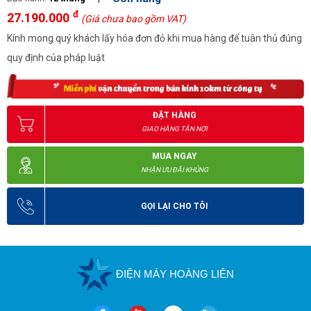
đ
27.190.000
(Giá chưa bao gồm VAT)
Kính mong quý khách lấy hóa đơn đỏ khi mua hàng để tuân thủ đúng
quy định của pháp luật
ĐẶT HÀNG
GIAO HÀNG TẬN NƠI
MUA NGAY
NHẬN ƯU ĐÃI KHỦNG
GỌI LẠI CHO TÔI
ĐIỆN MÁY HOÀNG LIÊN