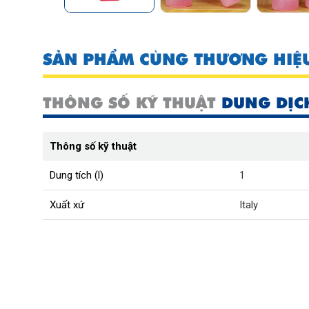
SẢN PHẨM CÙNG THƯƠNG HIỆ
THÔNG SỐ KỸ THUẬT
DUNG DỊC
Thông số kỹ thuật
Dung tích (l)
1
Xuất xứ
Italy