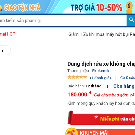
Giảm 15% khi mua máy hút bụi Palada 802J
mại HOT
hạm
Dung dịch rửa xe không ch
Thương hiệu:
Ekokemika
|
Có 0 câu 
(1 đánh giá)
Còn hàng
Bảo hành:
12 tháng
|
đ
180.000
(Giá chưa bao gồm VA
Kính mong quý khách lấy hóa đơn đỏ
KHUYẾN MÃI