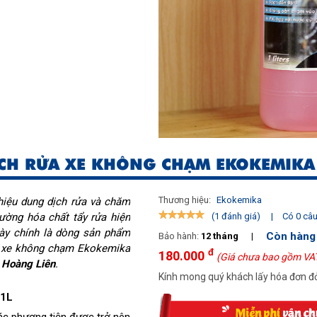
CH RỬA XE KHÔNG CHẠM EKOKEMIKA B
Thương hiệu:
Ekokemika
iệu dung dịch rửa và chăm 
ường hóa chất tẩy rửa hiện 
|
Có 0 câu 
(1 đánh giá)
ày chính là dòng sản phẩm 
Còn hàng
Bảo hành:
12 tháng
|
a xe không chạm Ekokemika 
đ
180.000
(Giá chưa bao gồm VA
 Hoàng Liên
.
Kính mong quý khách lấy hóa đơn đỏ
 1L