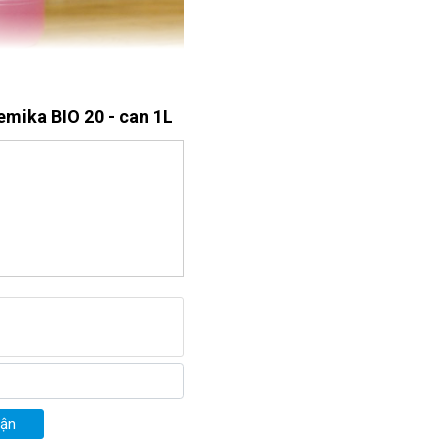
mika BIO 20 - can 1L
uận