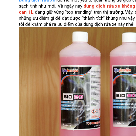
Dung dịch rửa xe
 luôn là một yếu tố quan trọng để giúp c
sạch tinh như mới. Và ngày nay 
dung dịch rửa xe không
can 1L
 đang giữ vững “top trending” trên thị trường. Vậy, 
những ưu điểm gì để đạt được “thành tích” khủng như vậy
tôi để khám phá ra ưu điểm của dung dịch rửa xe này nhé!