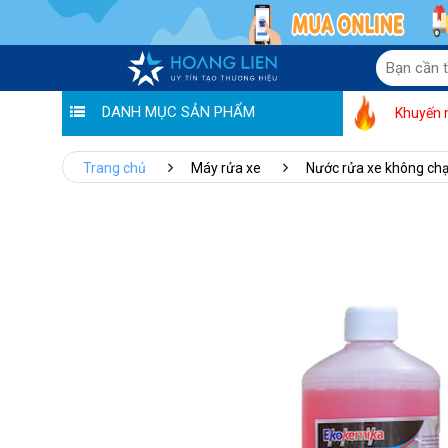
DANH MỤC SẢN PHẨM
Khuyến 
Trang chủ
Máy rửa xe
Nước rửa xe không c