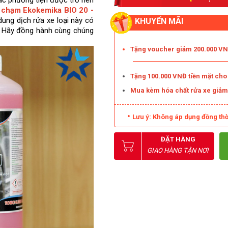
ác phương tiện được trở nên 
 chạm Ekokemika BIO 20 - 
dung dịch rửa xe loại này có 
KHUYẾN MÃI
. Hãy đồng hành cùng chúng 
Tặng voucher giảm 200.000 VNĐ
Tặng 100.000 VNĐ tiền mặt ch
Mua kèm hóa chất rửa xe giả
Lưu ý: Không áp dụng đồng thờ
ĐẶT HÀNG
GIAO HÀNG TẬN NƠI