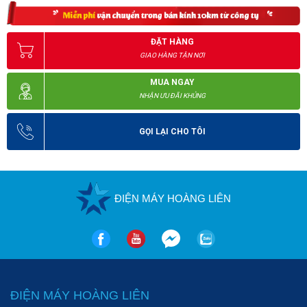
ĐẶT HÀNG
GIAO HÀNG TẬN NƠI
MUA NGAY
NHẬN ƯU ĐÃI KHỦNG
GỌI LẠI CHO TÔI
Những ưu điểm nổi bật của cổng XFT-02
ĐIỆN MÁY HOÀNG LIÊN
Cổng xoay 3 càng bán tự động XFT-02 được cấp dưỡng 
sử dụng máy theo khuôn chiếc. Chính vì vậy rất nhiều các 
bộ phận được thêm vào siêu chính xác và hoạt động ổn 
định.
Có thể yêu cầu gạt theo một hay hai hướng tùy theo điều 
chỉnh của người điều khiến.
ĐIỆN MÁY HOÀNG LIÊN