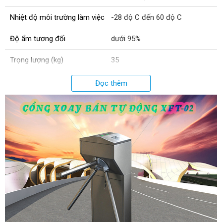
Nhiệt độ môi trường làm việc
-28 độ C đến 60 độ C
Độ ẩm tương đối
dưới 95%
Trọng lượng (kg)
35
Chất liệu
Inox SUS304
Đọc thêm
Độ dày vật liệu (mm)
Tiêu chuẩn 1.2mm (Tùy chọn
thêm 1.5mm / 2.0mm)
Công suất motor (W)
60