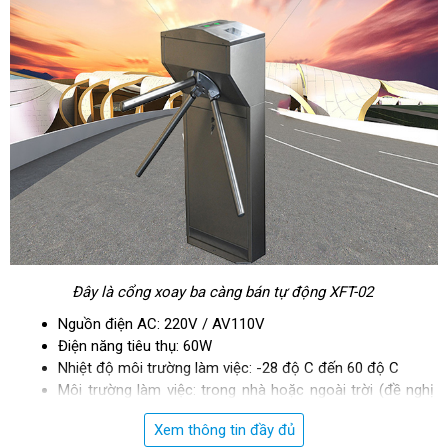
Đây là cổng xoay ba càng bán tự động XFT-02
Nguồn điện AC: 220V / AV110V
Điện năng tiêu thụ: 60W
Nhiệt độ môi trường làm việc: -28 độ C đến 60 độ C
Môi trường làm việc: trong nhà hoặc ngoài trời (đề nghị 
arbor)
Xem thông tin đầy đủ
Chất liệu: SU304 thép không gỉ