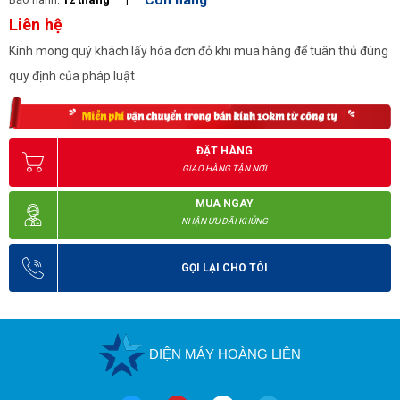
Còn hàng
LED Indicator
Yes
Liên hệ
Input
Dry contact
Kính mong quý khách lấy hóa đơn đỏ khi mua hàng để tuân thủ đúng
Automatic arm drop when
Emergency
power off
quy định của pháp luật
Communication
RS485, TCP/IP
>>> Tham khảo sản phẩm:
Cổng xoay 3 càng Tripod Turnstile
TC-S906
ĐẶT HÀNG
GIAO HÀNG TẬN NƠI
Ưu điểm nổi bật của cổng xoay 3 càng - Tripod Turnstile 
DS111
MUA NGAY
NHẬN ƯU ĐÃI KHỦNG
Cổng xoay tự động Turnstile hiện đang được rất nhiều chuyên gia 
cao về mức giá cả hợp lý và tính năng thông minh. Đây là thiết bị 
nằm trong hệ thống kiểm soát ra vào tự động bằng cổng xoay, 
GỌI LẠI CHO TÔI
cho phép kiểm các hoạt động soát ra vào trong sân bay, tòa nhà, 
các khu vui chơi hoặc trong phòng tập một cách tự động và đơn 
giản. Sản phẩm được coi là giải pháp kiểm soát hiện đại, hiệu 
quả, và tiết kiệm chi phí, tăng tính chuyên nghiệp cho các đơn vị 
ĐIỆN MÁY HOÀNG LIÊN
hiện nay.
+ Lắp thêm Tripod được khiến cho bằng chất liệu thép không rỉ, 