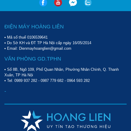
rất cứng cáp và bền bỉ nên ít bị ảnh hưởng bởi các tác nhân từ 
bên ngoài như ngoại lực hay các yếu tố thời tiết.
ĐIỆN MÁY HOÀNG LIÊN
• Mã số thuế 0106539641
• Do Sở KH và ĐT TP Hà Nội cấp ngày 16/05/2014
• Email: Dienmayhoanglien@gmail.com
VĂN PHÒNG GD.TPHN
• Số 8B, Ngõ 109, Phố Quan Nhân, Phường Nhân Chính, Q. Thanh
Xuân, TP Hà Nội
• Tel:
0989 937 282
-
0987 779 682
-
0964 593 282
-