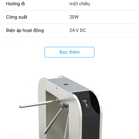
Hướng đi
một chiều
Công suất
20W
Điện áp hoạt động
24 V DC
Độ ẩm hoạt động (%)
0 ~ 95
Đọc thêm
Vật liệu
Khung thép không gỉ 304
Tần số (Hz)
50/60
Nguồn điện (V)
220/110
Độ dài của cánh tay (m)
0.55