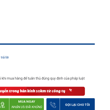
trả lời
 khi mua hàng để tuân thủ đúng quy định của pháp luật
MUA NGAY
GỌI LẠI CHO TÔI
NHẬN ƯU ĐÃI KHỦNG