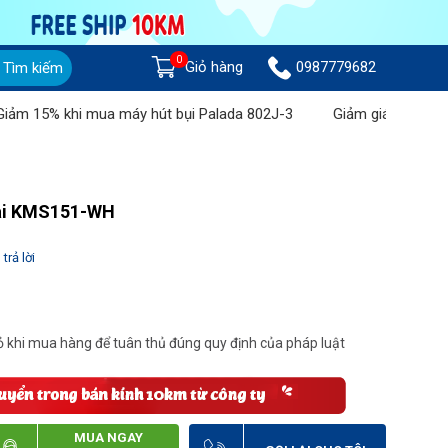
0
Giỏ hàng
0987779682
Tìm kiếm
15% khi mua máy hút bụi Palada 802J-3
Giảm giá lên đến 1 tr
sai KMS151-WH
trả lời
 khi mua hàng để tuân thủ đúng quy định của pháp luật
MUA NGAY