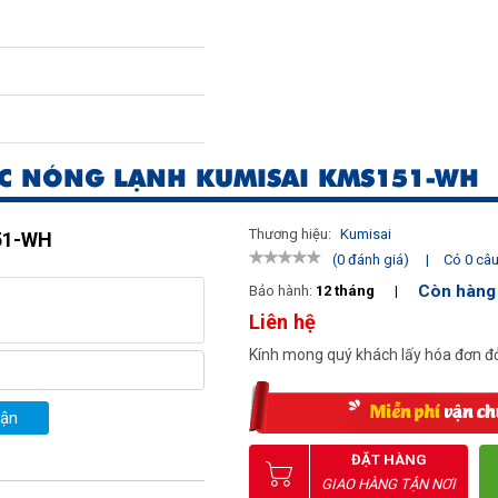
C NÓNG LẠNH KUMISAI KMS151-WH
Thương hiệu:
Kumisai
151-WH
|
Có 0 câu 
(0 đánh giá)
Còn hàng
Bảo hành:
12 tháng
|
Liên hệ
Kính mong quý khách lấy hóa đơn đỏ
uận
ĐẶT HÀNG
GIAO HÀNG TẬN NƠI