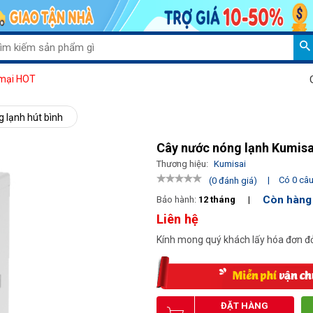
Giảm 
mại HOT
 lạnh hút bình
Cây nước nóng lạnh Kumi
Thương hiệu:
Kumisai
|
Có 0 câu 
(0 đánh giá)
Còn hàng
Bảo hành:
12 tháng
|
Liên hệ
Kính mong quý khách lấy hóa đơn đỏ
ĐẶT HÀNG