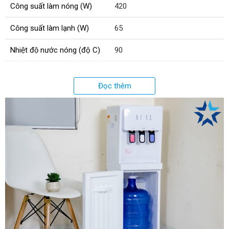
Công suất làm nóng (W)
420
Công suất làm lạnh (W)
65
Nhiệt độ nước nóng (độ C)
90
Nhiệt độ nước lạnh (độ C)
8 - 12
Đọc thêm
Kích thước (mm)
310x320x980
Khối lượng (Kg)
7.5
Công nghệ làm lạnh
Công nghệ điện tử