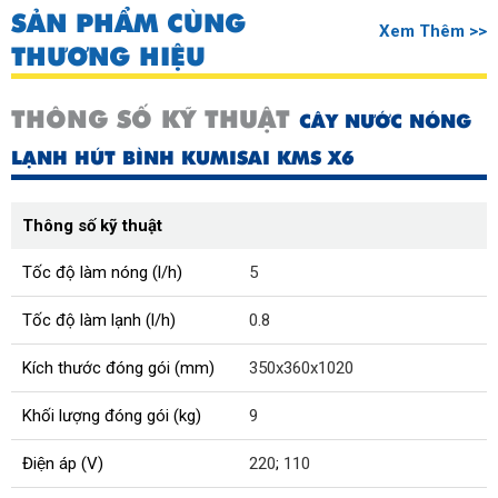
SẢN PHẨM CÙNG
Xem Thêm >>
THƯƠNG HIỆU
THÔNG SỐ KỸ THUẬT
CÂY NƯỚC NÓNG
LẠNH HÚT BÌNH KUMISAI KMS X6
Thông số kỹ thuật
Tốc độ làm nóng (l/h)
5
Tốc độ làm lạnh (l/h)
0.8
Kích thước đóng gói (mm)
350x360x1020
Khối lượng đóng gói (kg)
9
Điện áp (V)
220
;
110