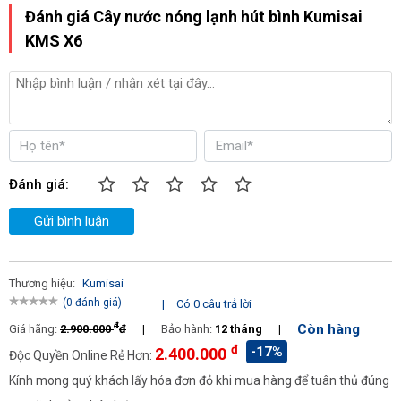
Đánh giá Cây nước nóng lạnh hút bình Kumisai
KMS X6
Đánh giá:
Gửi bình luận
Thương hiệu:
Kumisai
(0 đánh giá)
|
Có 0 câu trả lời
Công tắc
đ
Còn hàng
Giá hãng:
2.900.000
đ
|
Bảo hành:
12 tháng
|
đ
-17%
2.400.000
Độc Quyền Online Rẻ Hơn:
Kính mong quý khách lấy hóa đơn đỏ khi mua hàng để tuân thủ đúng