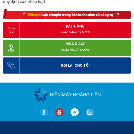
quy định của pháp luật
ĐẶT HÀNG
GIAO HÀNG TẬN NƠI
MUA NGAY
NHẬN ƯU ĐÃI KHỦNG
GỌI LẠI CHO TÔI
ĐIỆN MÁY HOÀNG LIÊN