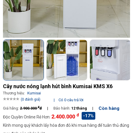
Cây nước nóng lạnh hút bình Kumisai KMS X6
Thương hiệu:
Kumisai
(0 đánh giá)
|
Có 0 câu trả lời
đ
Còn hàng
Giá hãng:
2.900.000
đ
|
Bảo hành:
12 tháng
|
đ
-17%
2.400.000
Độc Quyền Online Rẻ Hơn:
Kính mong quý khách lấy hóa đơn đỏ khi mua hàng để tuân thủ đúng