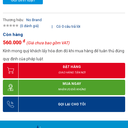
Thương hiệu:
No Brand
(0 đánh giá)
|
Có 0 câu trả lời
Còn hàng
đ
560.000
(Giá chưa bao gồm VAT)
Kính mong quý khách lấy hóa đơn đỏ khi mua hàng để tuân thủ đúng
quy định của pháp luật
ĐẶT HÀNG
GIAO HÀNG TẬN NƠI
MUA NGAY
NHẬN ƯU ĐÃI KHỦNG
GỌI LẠI CHO TÔI