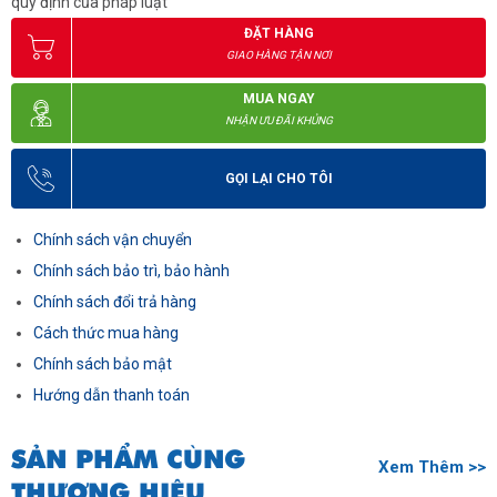
quy định của pháp luật
ĐẶT HÀNG
GIAO HÀNG TẬN NƠI
MUA NGAY
NHẬN ƯU ĐÃI KHỦNG
GỌI LẠI CHO TÔI
Chính sách vận chuyển
Chính sách bảo trì, bảo hành
Chính sách đổi trả hàng
Cách thức mua hàng
Chính sách bảo mật
Hướng dẫn thanh toán
SẢN PHẨM CÙNG
Xem Thêm >>
THƯƠNG HIỆU