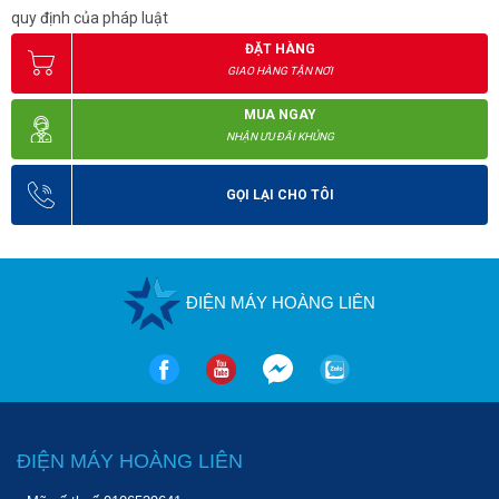
quy định của pháp luật
ĐẶT HÀNG
GIAO HÀNG TẬN NƠI
MUA NGAY
NHẬN ƯU ĐÃI KHỦNG
GỌI LẠI CHO TÔI
ĐIỆN MÁY HOÀNG LIÊN
ĐIỆN MÁY HOÀNG LIÊN