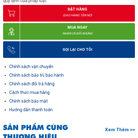
quy định của pháp luật
ĐẶT HÀNG
GIAO HÀNG TẬN NƠI
MUA NGAY
NHẬN ƯU ĐÃI KHỦNG
GỌI LẠI CHO TÔI
Chính sách vận chuyển
Chính sách bảo trì, bảo hành
Chính sách đổi trả hàng
Cách thức mua hàng
Chính sách bảo mật
Hướng dẫn thanh toán
SẢN PHẨM CÙNG
Xem Thêm >>
THƯƠNG HIỆU