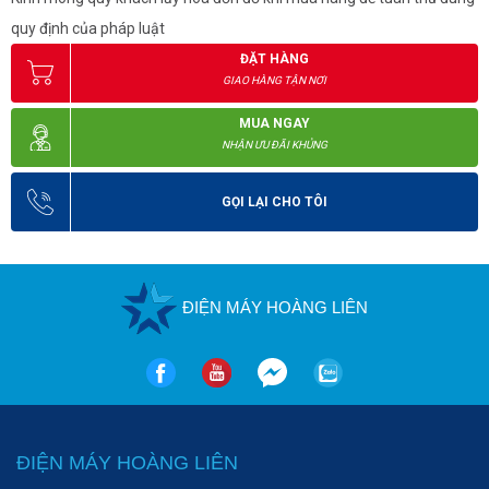
quy định của pháp luật
ĐẶT HÀNG
GIAO HÀNG TẬN NƠI
MUA NGAY
NHẬN ƯU ĐÃI KHỦNG
GỌI LẠI CHO TÔI
ĐIỆN MÁY HOÀNG LIÊN
ĐIỆN MÁY HOÀNG LIÊN