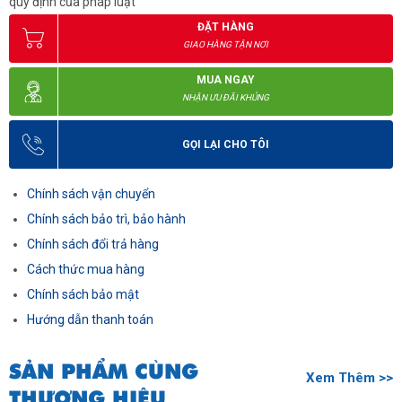
quy định của pháp luật
ĐẶT HÀNG
GIAO HÀNG TẬN NƠI
MUA NGAY
NHẬN ƯU ĐÃI KHỦNG
GỌI LẠI CHO TÔI
Chính sách vận chuyển
Chính sách bảo trì, bảo hành
Chính sách đổi trả hàng
Cách thức mua hàng
Chính sách bảo mật
Hướng dẫn thanh toán
SẢN PHẨM CÙNG
Xem Thêm >>
THƯƠNG HIỆU