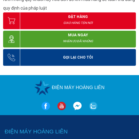
quy định của pháp luật
ĐẶT HÀNG
GIAO HÀNG TẬN NƠI
MUA NGAY
NHẬN ƯU ĐÃI KHỦNG
GỌI LẠI CHO TÔI
ĐIỆN MÁY HOÀNG LIÊN
ĐIỆN MÁY HOÀNG LIÊN