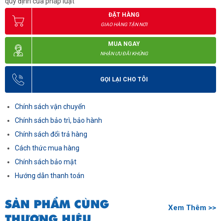
quy định của pháp luật
ĐẶT HÀNG
GIAO HÀNG TẬN NƠI
MUA NGAY
NHẬN ƯU ĐÃI KHỦNG
GỌI LẠI CHO TÔI
Chính sách vận chuyển
Chính sách bảo trì, bảo hành
Chính sách đổi trả hàng
Cách thức mua hàng
Chính sách bảo mật
Hướng dẫn thanh toán
SẢN PHẨM CÙNG
Xem Thêm >>
THƯƠNG HIỆU