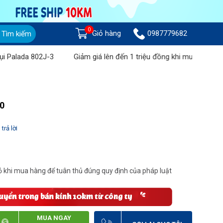
0
Giỏ hàng
0987779682
Tìm kiếm
lada 802J-3
Giảm giá lên đến 1 triệu đồng khi mua Máy chà sàn
00
trả lời
 khi mua hàng để tuân thủ đúng quy định của pháp luật
MUA NGAY