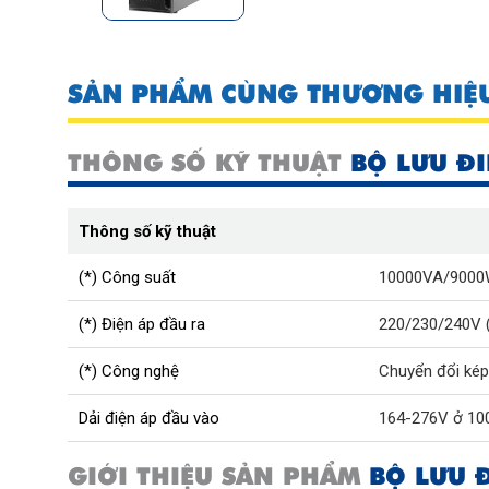
SẢN PHẨM CÙNG THƯƠNG HIỆ
THÔNG SỐ KỸ THUẬT
BỘ LƯU ĐI
Thông số kỹ thuật
(*) Công suất
10000VA/900
(*) Điện áp đầu ra
220/230/240V (±
(*) Công nghệ
Chuyển đổi kép
Dải điện áp đầu vào
164-276V ở 100
GIỚI THIỆU SẢN PHẨM
BỘ LƯU Đ