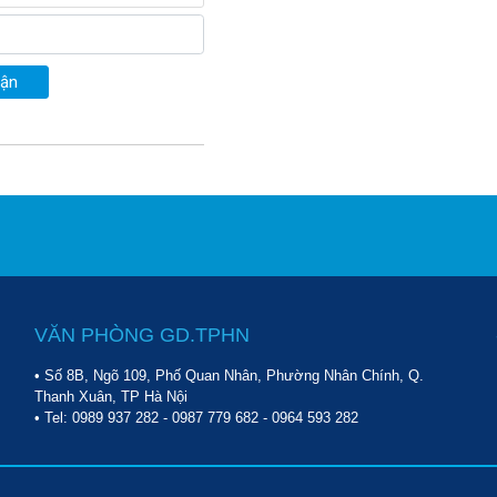
uận
VĂN PHÒNG GD.TPHN
• Số 8B, Ngõ 109, Phố Quan Nhân, Phường Nhân Chính, Q.
Thanh Xuân, TP Hà Nội
• Tel:
0989 937 282
-
0987 779 682
-
0964 593 282