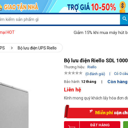
Giảm 15% khi mua máy hút bụi Pa
mại HOT
UPS
Bộ lưu điện UPS Riello
Bộ lưu điện Riello SDL 100
Thương hiệu:
Riello
|
Có 0 câu 
(0 đánh giá)
Còn hàng
Bảo hành:
12 tháng
|
Liên hệ
Kính mong quý khách lấy hóa đơn đỏ
ĐẶT HÀNG