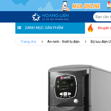
DANH MỤC SẢN PHẨM
Khuyến 
Trang chủ
An ninh - thiết bị điện
Bộ lưu điện 