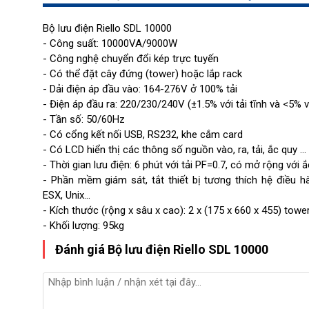
Bộ lưu điện Riello SDL 10000
- Công suất: 10000VA/9000W
- Công nghệ chuyển đổi kép trực tuyến
- Có thể đặt cây đứng (tower) hoặc lắp rack
- Dải điện áp đầu vào: 164-276V ở 100% tải
- Điện áp đầu ra: 220/230/240V (±1.5% với tải tĩnh và <5% 
- Tần số: 50/60Hz
- Có cổng kết nối USB, RS232, khe cắm card
- Có LCD hiển thị các thông số nguồn vào, ra, tải, ắc quy ...
- Thời gian lưu điện: 6 phút với tải PF=0.7, có mở rộng với 
- Phần mềm giám sát, tắt thiết bị tương thích hệ điều 
ESX, Unix...
- Kích thước (rộng x sâu x cao): 2 x (175 x 660 x 455) tower
- Khối lượng: 95kg
Đánh giá Bộ lưu điện Riello SDL 10000