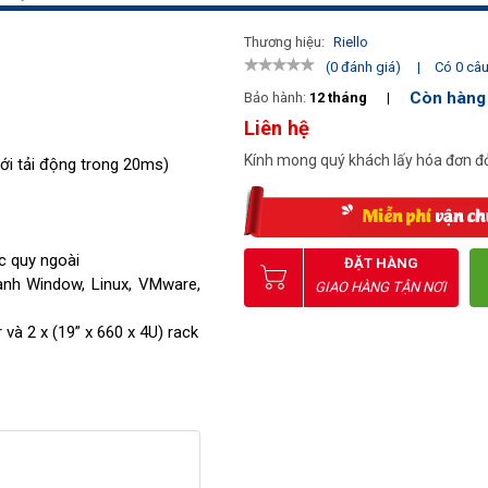
Thương hiệu:
Riello
|
Có 0 câu 
(0 đánh giá)
Còn hàng
Bảo hành:
12 tháng
|
Liên hệ
Kính mong quý khách lấy hóa đơn đỏ
với tải động trong 20ms)
ắc quy ngoài
ĐẶT HÀNG
hành Window, Linux, VMware,
GIAO HÀNG TẬN NƠI
 và 2 x (19” x 660 x 4U) rack