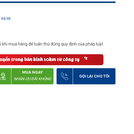
trả lời
 khi mua hàng để tuân thủ đúng quy định của pháp luật
MUA NGAY
GỌI LẠI CHO TÔI
NHẬN ƯU ĐÃI KHỦNG