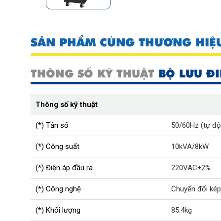
SẢN PHẨM CÙNG THƯƠNG HIỆ
THÔNG SỐ KỸ THUẬT
BỘ LƯU ĐI
Thông số kỹ thuật
(*) Tần số
50/60Hz (tự độ
(*) Công suất
10kVA/8kW
(*) Điện áp đầu ra
220VAC±2%
(*) Công nghệ
Chuyển đổi kép
(*) Khối lượng
85.4kg