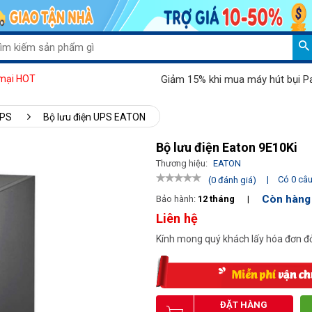
Giảm 15% khi mua máy hút bụi Palada 
mại HOT
UPS
Bộ lưu điện UPS EATON
Bộ lưu điện Eaton 9E10Ki
Thương hiệu:
EATON
|
Có 0 câu 
(0 đánh giá)
Còn hàng
Bảo hành:
12 tháng
|
Liên hệ
Kính mong quý khách lấy hóa đơn đỏ
ĐẶT HÀNG