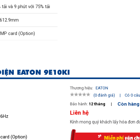
 tải và 9 phút với 75% tải
x 612.9mm
MP card (Option)
, 45-66Hz
ĐIỆN EATON 9E10KI
Thương hiệu:
EATON
|
Có 0 câu 
(0 đánh giá)
Còn hàng
Bảo hành:
12 tháng
|
Liên hệ
66Hz
Kính mong quý khách lấy hóa đơn đỏ
card (Option)