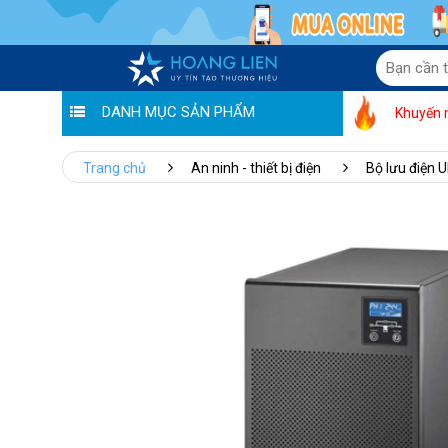
DANH MỤC SẢN PHẨM
Khuyến 
Trang chủ
An ninh - thiết bị điện
Bộ lưu điện 