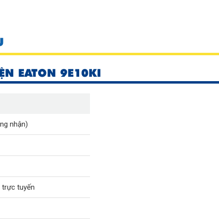
U
ỆN EATON 9E10KI
ng nhận)
 trực tuyến