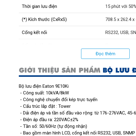
Thời gian lưu điện
15 phút với 50%
(*) Kích thước (CxRxS)
708.5 x 262.4 
Cổng kết nối
RS232, USB, SN
Cấu trúc lắp đặt
Tower
Đọc thêm
Dải điện áp và tần số đầu vào rộng
từ 176-276VAC
GIỚI THIỆU SẢN PHẨM
BỘ LƯU 
Màn hình
LCD
Bộ lưu điện Eaton 9E10Ki
- Công suất: 10kVA/8kW
- Công nghệ chuyển đổi kép trực tuyến
- Cấu trúc lắp đặt : Tower
- Dải điện áp và tần số đầu vào rộng: từ 176-276VAC, 45-
- Điện áp đầu ra: 220VAC±2%
- Tần số: 50/60Hz (tự động nhận)
- Bao gồm màn hình LCD, cổng kết nối RS232, USB, SNMP 