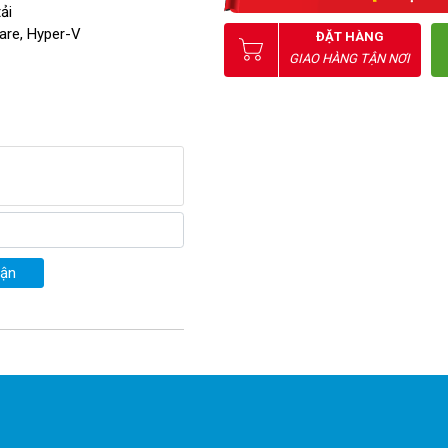
ải
are, Hyper-V
ĐẶT HÀNG
GIAO HÀNG TẬN NƠI
uận