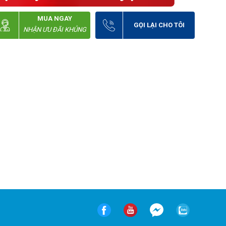
MUA NGAY
GỌI LẠI CHO TÔI
NHẬN ƯU ĐÃI KHỦNG