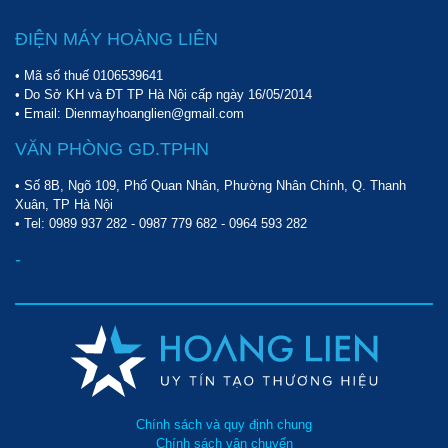
ĐIỆN MÁY HOÀNG LIÊN
• Mã số thuế 0106539641
• Do Sở KH và ĐT TP Hà Nội cấp ngày 16/05/2014
• Email: Dienmayhoanglien@gmail.com
Đạt tiêu chuẩn kháng nước IP54 và tiêu chuẩn về độ bền quân
sự Mỹ 810
VĂN PHÒNG GD.TPHN
Công nghệ kép chuyển đổi analog/radio kỹ thuật số giúp
• Số 8B, Ngõ 109, Phố Quan Nhân, Phường Nhân Chính, Q. Thanh
tín hiệu kết nối liền mạch, không bị gián đoạn
Xuân, TP Hà Nội
256 kênh đàm thoại với tín hiệu ổn định hai chiều. Thiết kế
• Tel:
0989 937 282
-
0987 779 682
-
0964 593 282
đường sáng dạng đèn LED hiển thị hoạt động khi đang
-
đàm thoại.
Máy bộ đàm Motorola SL1M tích hợp chế độ nén âm thoại,
mang lại chất lượng âm thanh trong trẻo vượt trội.
Công nghệ giãn mức thấp & nén giọng nói đặc biệt được
tích hợp trên tất cả các sản phẩm
bộ đàm Motorola
trong
đó có model Motorola SL1M nên đảm bảo chất lượng âm
thanh mạnh mẽ, rõ ràng và chân thực hơn. Phù hợp để sử
dụng trong môi trường nhiều tiếng ồn như công trường xây
Chính sách và quy định chung
dựng hay nhà máy sản xuất.
Chính sách vận chuyển