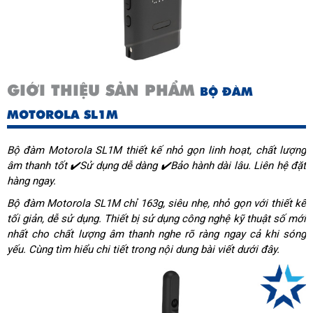
Thời gian bảo hành phụ kiện
6
(tháng)
Loại pin chuẩn
Li-ion
Điện áp pin (V)
3.7
GIỚI THIỆU SẢN PHẨM
BỘ ĐÀM
Trọng lượng (g)
168.9
MOTOROLA SL1M
Chuẩn kín khít
IP54
Bộ đàm Motorola SL1M thiết kế nhỏ gọn linh hoạt, chất lượng
âm thanh tốt ✔️Sử dụng dễ dàng ✔️Bảo hành dài lâu. Liên hệ đặt
Trọn bộ cấu hình máy
Anten
;
Sách hướng dẫn
;
Móc
hàng ngay.
cài lưng
;
Bộ sạc
;
Thân máy
Bộ đàm Motorola SL1M chỉ 163g, siêu nhẹ, nhỏ gọn với thiết kế
Cự li liên lạc (km)
1 - 5 (tuỳ theo vật cản)
tối giản, dễ sử dụng. Thiết bị sử dụng công nghệ kỹ thuật số mới
nhất cho chất lượng âm thanh nghe rõ ràng ngay cả khi sóng
yếu. Cùng tìm hiểu chi tiết trong nội dung bài viết dưới đây.