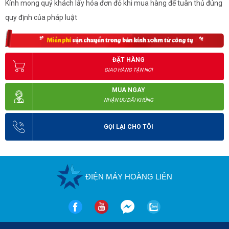
Kính mong quý khách lấy hóa đơn đỏ khi mua hàng để tuân thủ đúng
Đạt tiêu chuẩn kháng nước IP54 và tiêu chuẩn về độ bền
quy định của pháp luật
quân sự Mỹ 810 C, D, E, F, G, đảm bảo thiết bị hoạt động an
toàn và hiệu quả trong các môi trường khí gas dễ cháy, hơi
nước hoặc bụi sợi.
ĐẶT HÀNG
GIAO HÀNG TẬN NƠI
MUA NGAY
NHẬN ƯU ĐÃI KHỦNG
GỌI LẠI CHO TÔI
ĐIỆN MÁY HOÀNG LIÊN