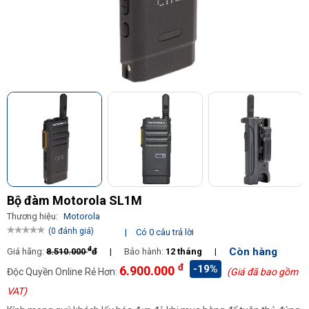
Bộ đàm Motorola SL1M
Thương hiệu:
Motorola
(0 đánh giá)
|
Có 0 câu trả lời
đ
Còn hàng
Giá hãng:
8.510.000
đ
|
Bảo hành:
12 tháng
|
đ
-19%
6.900.000
Độc Quyền Online Rẻ Hơn:
(Giá đã bao gồm
VAT)