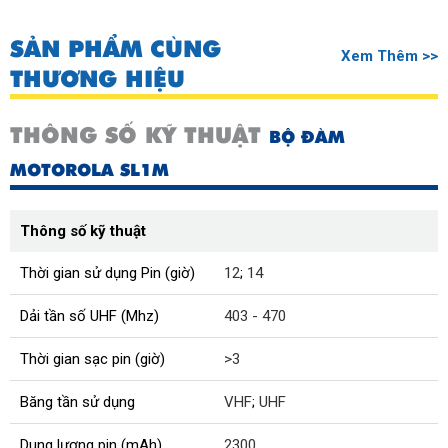
SẢN PHẨM CÙNG
Xem Thêm >>
THƯƠNG HIỆU
THÔNG SỐ KỸ THUẬT
BỘ ĐÀM
MOTOROLA SL1M
Thông số kỹ thuật
Thời gian sử dụng Pin (giờ)
12
;
14
Dải tần số UHF (Mhz)
403 - 470
Thời gian sạc pin (giờ)
>3
Băng tần sử dụng
VHF
;
UHF
Dung lượng pin (mAh)
2300