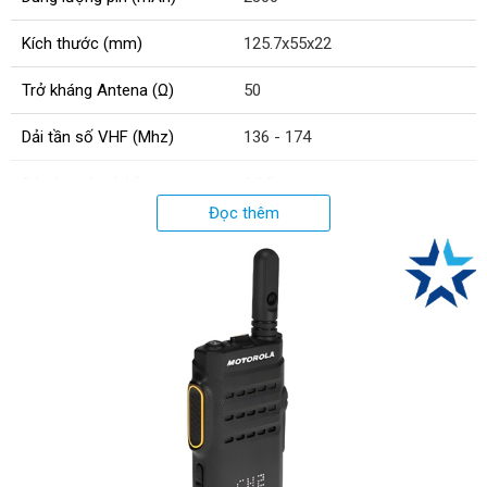
Kích thước (mm)
125.7x55x22
Trở kháng Antena (Ω)
50
Dải tần số VHF (Mhz)
136 - 174
Độ nhạy thu (μV)
0.25
Đọc thêm
Số kênh tần số
256
Công suất cao tần (W)
3
Xuất xứ
Malaysia
Độ giãn kênh (Khz)
12.5/6.25
Thời gian bảo hành thân máy
12
(tháng)