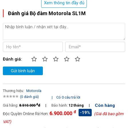
Xem thông tin đầy đủ
Đánh giá Bộ đàm Motorola SL1M
Đánh giá:
Gửi bình luận
Thương hiệu:
Motorola
(0 đánh giá)
|
Có 0 câu trả lời
đ
Còn hàng
Giá hãng:
8.510.000
đ
|
Bảo hành:
12 tháng
|
đ
-19%
6.900.000
Độc Quyền Online Rẻ Hơn:
(Giá đã bao gồm
VAT)
Thiết kế mỏng, nhẹ, cầm nắm chắc chắn